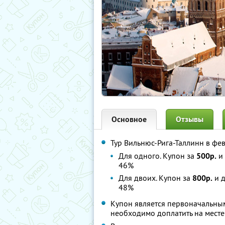
Основное
Отзывы
Тур Вильнюс-Рига-Таллинн в фе
Для одного. Купон за
500р.
и 
46%
Для двоих. Купон за
800р.
и д
48%
Купон является первоначальным
необходимо доплатить на месте