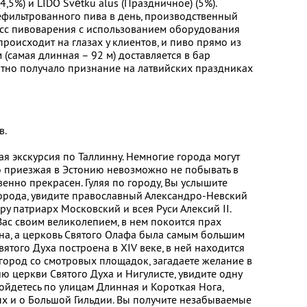
(4,5%) и LIDO Svētku alus (Праздничное) (5%).
ефильтрованного пива в день, производственный
есс пивоварения с использованием оборудования
роисходит на глазах у клиентов, и пиво прямо из
(самая длинная – 92 м) доставляется в бар
тно получало признание на латвийских праздниках
в.
я экскурсия по Таллинну. Немногие города могут
но приезжая в Эстонию невозможно не побывать в
енно прекрасен. Гуляя по городу, Вы услышите
города, увидите православный Александро-Невский
ру патриарх Московский и всея Руси Алексий II.
ас своим великолепием, в нем покоится прах
а, а церковь Святого Олафа была самым большим
ятого Духа построена в XIV веке, в ней находится
 город со смотровых площадок, загадаете желание в
ю церкви Святого Духа и Нигулисте, увидите одну
ойдетесь по улицам Длинная и Короткая Нога,
ых и о Большой Гильдии. Вы получите незабываемые