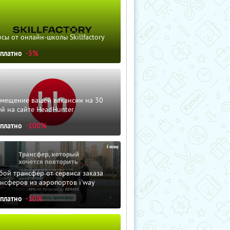
сы от онлайн-школы Skillfactory
сплатно
-5%
змещение вашей вакансии на 30
й на сайте HeadHunter
сплатно
-100%
ой трансфер от сервиса заказа
нсферов из аэропортов i'way
сплатно
-10%