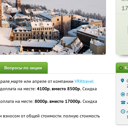
1
Вопросы по акции
К
врале,марте или апреле от компании
VRKtravel
доплата на месте:
4100р. вместо 8500р.
Скидка
оплата на месте:
8000р. вместо 17000р.
Скидка
 взносом от общей стоимости. полную стоимость