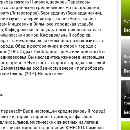
ерковь святого Николая, церковь Параскевы
я) со старинными средневековыми постройками,
рату (Литераторов), Бернардину (Бернардинский),
ние музея-галереи янтаря, костел Анны, костел
Кур
дам Мицкевич в Вильнюсе, городская усадьба
ов, Кафедральная площадь: памятник основателю
Бе
Вильнюсский замок, Кафедральный собор cв.
мира - замечательная возможность познакомиться с
города. Обед в ресторанчике в старом городе с
хни (10€). Отдых. Свободное время или приятный и
редневековья. Вы насладитесь ужином в настоящем
Ра
дне
ас встретят «Музыканты старого города» с веселой
 Замечательная особенность вечера - попробовать
Бе
ие блюда (20 €). Ночь в отеле.
в.
Люб
тра
 перенесёт Вас в настоящий средневековый город!
Бе
лышите историю старинных домов, на фасадах
линов, львов, мистических животных из легенд.
ен в список мирового достояния ЮНЕСКО. Символы