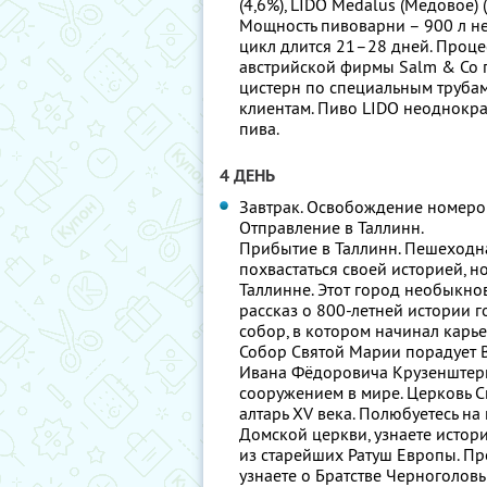
(4,6%), LIDO Medalus (Медовое) 
Мощность пивоварни – 900 л н
цикл длится 21–28 дней. Проц
австрийской фирмы Salm & Co п
цистерн по специальным трубам 
клиентам. Пиво LIDO неоднокра
пива.
4 ДЕНЬ
Завтрак. Освобождение номеро
Отправление в Таллинн.
Прибытие в Таллинн. Пешеходна
похвастаться своей историей, 
Таллинне. Этот город необыкнов
рассказ о 800-летней истории 
собор, в котором начинал карье
Собор Святой Марии порадует В
Ивана Фёдоровича Крузенштерн
сооружением в мире. Церковь Св
алтарь XV века. Полюбуетесь на
Домской церкви, узнаете истори
из старейших Ратуш Европы. Пр
узнаете о Братстве Черноголов