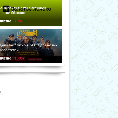
вый заказ в сети магазинов
олотое Яблоко»
сплатно
-20%
дней бесплатно в START для новых
льзователей
сплатно
-100%
ы