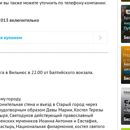
 вы также можете уточнить по телефону компании:
Бро
 2013 включительно
ино
Пу
ся купоном
Бе
Бе
шк
а в Вильнюс в 22.00 от Балтийского вокзала.
Бе
му городу.
нительная стена и въезд в Старый город через
Ра
 чудотворным образом Девы Марии, Костел Терезы
«Э
ыря, Святодухов действующий православный
Бе
енских мучеников Иоанна Антония и Евстафия,
астырь, Национальная филармония, костел святого