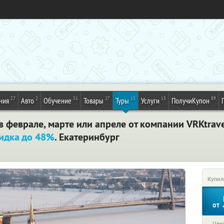
27
2
31
27
13
13
89
ния
Авто
Обучение
Товары
Туры
Услуги
ПолучиКупон
в феврале, марте или апреле от компании VRKtrave
идка до 48%
. Екатеринбург
Купил
от
Цена