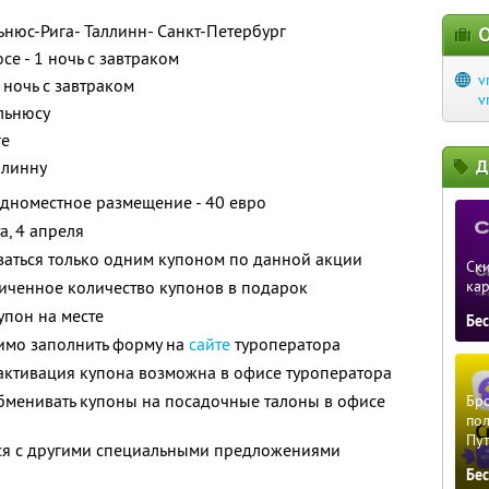
ьнюс-Рига- Таллинн- Санкт-Петербург
О
е - 1 ночь с завтраком
v
 ночь с завтраком
v
льнюсу
ге
Д
ллинну
одноместное размещение - 40 евро
а, 4 апреля
ваться только одним купоном по данной акции
Ски
иченное количество купонов в подарок
ка
упон на месте
Бе
имо заполнить форму на
сайте
туроператора
активация купона возможна в офисе туроператора
менивать купоны на посадочные талоны в офисе
Бро
пол
Пу
тся с другими специальными предложениями
Бе