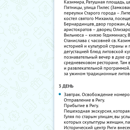
Казимира, Ратушная площадь, ц
Пятницы, улица Пилес (Замкова
переулки Старого города – Лите
костел святого Михаила, посеще
Бернардинцев, двор горожан, А
аристократов – дворец Олизар
Вильнюса – князю Гедиминасу, 
Станислава с часовней cв. Кази
историей и культурой страны и 
дегустацией блюд литовской ку
познавательный вечер в духе с
средневековом ресторане. Там в
и развлекательной программой.
за ужином традиционные литовск
3 ДЕНЬ
Завтрак. Освобождение номеро
Отправление в Ригу.
Прибытие в Ригу.
Пешеходная экскурсия, которая
Гуляя по старым улицам, вы ус
которых скульптуры женщин, пав
Исторический центр Риги внес