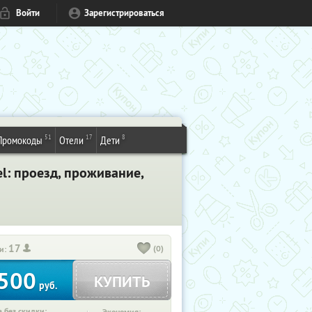
Войти
Зарегистрироваться
51
17
8
Промокоды
Отели
Дети
l: проезд, проживание,
17
(0)
и:
500
КУПИТЬ
руб.
 без скидки: