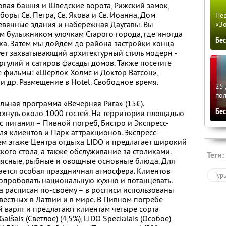
овая башня и Шведские ворота, Рижский замок,
оры Св. Петра, Св. Якова и Св. Иоанна, Дом
Пер
евянные здания и набережная Даугавы. Вы
«З
м булыжником улочкам Старого города, где иногда
Бе
ека. Затем мы дойдём до района застройки конца
вует захватывающий архитектурный стиль модерн -
гулий и сатиров фасады домов. Также посетите
ые фильмы: «Шерлок Холмс и Доктор Ватсон»,
и др. Размещение в Hotel. Свободное время.
25 
по
льная программа «Вечерняя Рига» (15€).
Бе
охнуть около 1000 гостей. На территории площадью
с питания – Пивной погреб, Бистро и Экспресс-
для клиентов и Парк аттракционов. Экспресс-
ем этаже Центра отдыха LIDO и предлагает широкий
ого стола, а также обслуживание за столиками.
Теги:
мясные, рыбные и овощные основные блюда. Для
дается особая праздничная атмосфера. Клиентов
Тур
опробовать национальную кухню и потанцевать.
 расписан по-своему – в росписи использованы
вестных в Латвии и в мире. В Пивном погребе
й варят и предлагают клиентам четыре сорта
išais (Светлое) (4,5%), LIDO Speciālais (Особое)