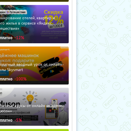
нирование отелей, квартир и
го жилья в сервисе «Яндекс
тешествия»
сплатно
-12%
сплатный вводный урок от онлайн-
олы Skysmart
сплатно
-100%
зличные курсы от онлайн-академии
дюсон»
сплатно
-5%