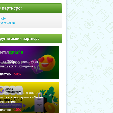
 партнере:
rk.lv
rktravel.ru
ругие акции партнера
дка 300р. на поездку от
ршеринга «Ситидрайв»
сплатно
-50%
нирование отеля для всех
ьзователей сервиса «Яндекс
тешествия»
сплатно
-10%