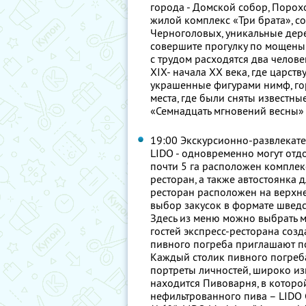
города - Домской собор, Порох
жилой комплекс «Три брата», соб
Черноголовых, уникальные дер
совершите прогулку по мощены
с трудом расходятся два челов
XIX- начала XX века, где царст
украшенные фигурами нимф, гор
места, где были сняты известн
«Семнадцать мгновений весны» 
19:00 Экскурсионно-развлекате
LIDO - одновременно могут отд
почти 5 га расположен комплек
ресторан, а также автостоянка 
ресторан расположен на верхн
выбор закусок в формате шведск
Здесь из меню можно выбрать 
гостей экспресс-ресторана соз
пивного погреба приглашают п
Каждый столик пивного погреба
портреты личностей, широко из
находится Пивоварня, в которо
нефильтрованного пива – LIDO Ga