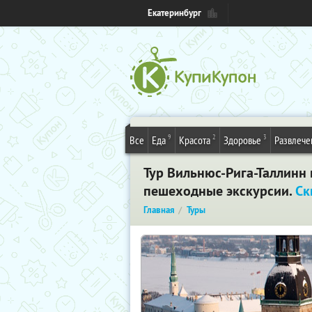
Екатеринбург
9
2
3
Все
Еда
Красота
Здоровье
Развлече
Тур Вильнюс-Рига-Таллинн 
пешеходные экскурсии.
Ск
Главная
Туры