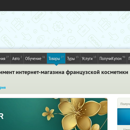
27
2
31
27
13
13
90
ния
Авто
Обучение
Товары
Туры
Услуги
ПолучиКупон
тимент интернет-магазина французской косметики
рия
Получ
Цена