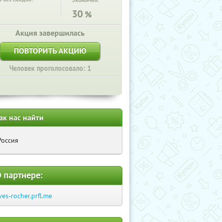
Экономия:
30
%
Акция завершилась
ПОВТОРИТЬ АКЦИЮ
Человек проголосовало: 1
ак нас найти
Россия
 партнере:
ves-rocher.prfl.me