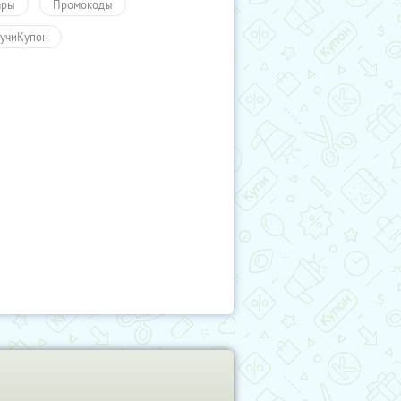
ары
Промокоды
учиКупон