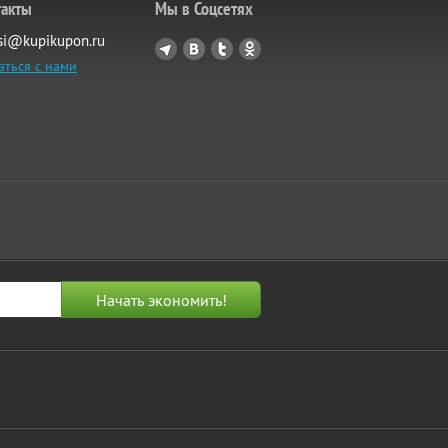
такты
Мы в Соцсетях
si@kupikupon.ru
аться с нами