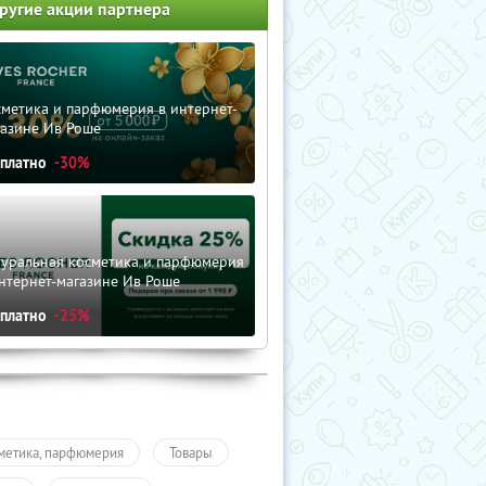
ругие акции партнера
сметика и парфюмерия в интернет-
газине Ив Роше
сплатно
-30%
туральная косметика и парфюмерия
нтернет-магазине Ив Роше
сплатно
-25%
метика, парфюмерия
Товары