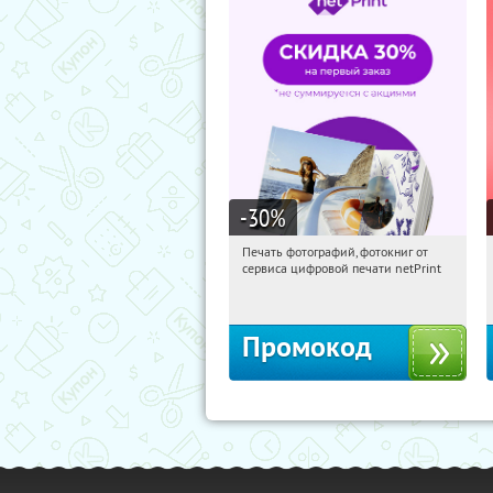
-30
%
Печать фотографий, фотокниг от
19:14:41
Получили:
4
сервиса цифровой печати netPrint
Россия
Промокод