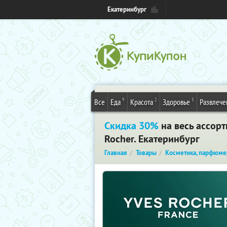
Екатеринбург
9
2
3
Все
Еда
Красота
Здоровье
Развлече
Скидка 30%
на весь ассор
Rocher. Екатеринбург
Главная
Товары
Косметика, парфюме