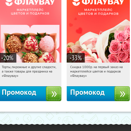
-20
%
-33
%
Торты, пирожные и другие сладости,
Скидка 1000р. на первый заказ на
19:14:41
Получили:
6
19:14:41
Получили:
18
а также товары для праздника на
маркетплейсе цветов и подарков
Россия
Россия
«Флаувау»
«Флаувау»
Промокод
Промокод