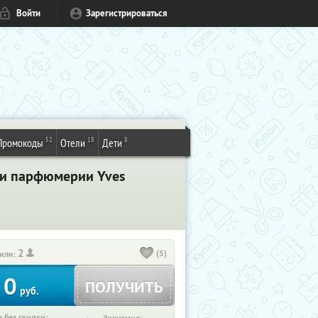
Войти
Зарегистрироваться
52
18
8
Промокоды
Отели
Дети
 и парфюмерии Yves
2
(5)
или:
0
ПОЛУЧИТЬ
руб.
 без скидки: