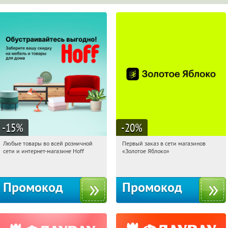
-15
%
-20
%
Любые товары во всей розничной
Первый заказ в сети магазинов
19:14:41
Получили:
83
19:14:41
Получи первым!
сети и интернет-магазине Hoff
«Золотое Яблоко»
Москва, 1-й Волоколамский проезд,
Россия
10с1
Промокод
Промокод