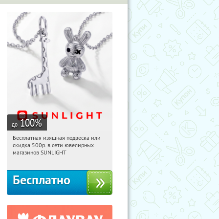
100
%
до
Бесплатная изящная подвеска или
19:14:41
Получили:
73
скидка 500р. в сети ювелирных
Россия
магазинов SUNLIGHT
Бесплатно