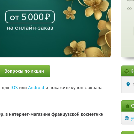
∞
Вопросы по акции
К
а для
IOS
или
Android
и покажите купон с экрана
О
0р. в интернет-магазине французской косметики
y