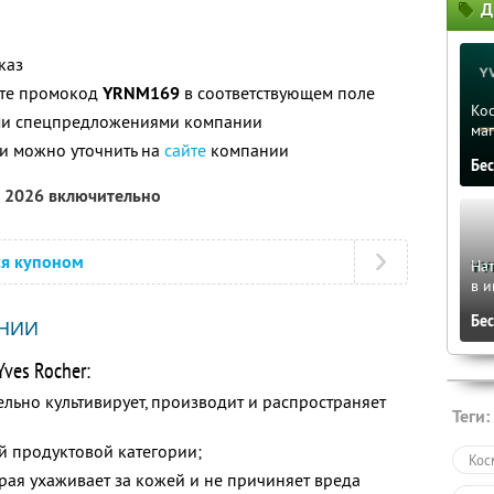
Д
каз
ите промокод
YRNM169
в соответствующем поле
Ко
ими спецпредложениями компании
ма
и можно уточнить на
сайте
компании
Бе
а 2026 включительно
ся купоном
На
в и
Бе
НИИ
ves Rocher:
ельно культивирует, производит и распространяет
Теги:
й продуктовой категории;
Кос
рая ухаживает за кожей и не причиняет вреда