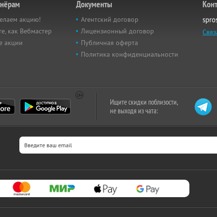
тнёрам
Документы
Кон
елаем акцию!
Агентский договор
spro
е, как Вебмастер
Лицензионный договор
Связ
е акции
Публичная оферта
Политика конфиденциальности
Ищите скидки поблизости,
не выходя из чата: