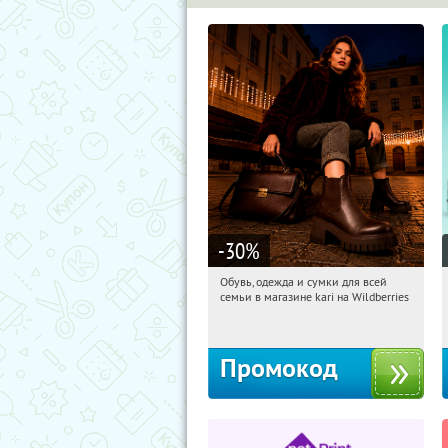
-30
%
Обувь, одежда и сумки для всей
19:14:41
Получили:
30
семьи в магазине kari на Wildberries
Россия
Промокод