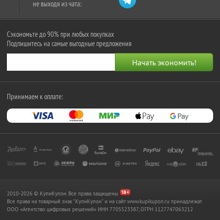
не выходя из чата:
Сэкономьте до 90% при любых покупках
Подпишитесь на самые выгодные предложения
Принимаем к оплате:
2010-2026 © КупиКупон. Все права защищены.
Все права на товарный знак "КупиКупон" и на сайт www.kupikupon.ru принадлежат
OOO «Агентство цифровых решений» ИНН 7705523387, ОГРН 1127747063212