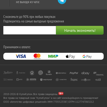
не выходя из чата:
Сэкономьте до 90% при любых покупках
Подпишитесь на самые выгодные предложения
Принимаем к оплате:
2010-2026 © КупиКупон. Все права защищены.
Все права на товарный знак "КупиКупон" и на сайт www.kupikupon.ru принадлежат
OOO «Агентство цифровых решений» ИНН 7705523387, ОГРН 1127747063212