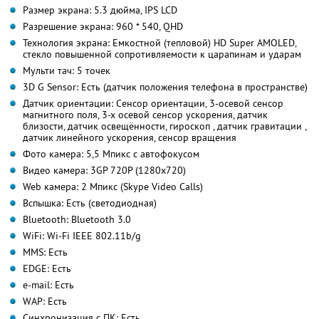
Размер экрана: 5.3 дюйма, IPS LCD
Разрешение экрана: 960 * 540, QHD
Технология экрана: Емкостной (тепловой) HD Super AMOLED,
стекло повышенной сопротивляемости к царапинам и ударам
Мульти тач: 5 точек
3D G Sensor: Есть (датчик положения телефона в пространстве)
Датчик ориентации: Сенсор ориентации, 3-осевой сенсор
магнитного поля, 3-х осевой сенсор ускорения, датчик
близости, датчик освещённости, гироскоп , датчик гравитации ,
датчик линейного ускорения, сенсор вращения
Фото камера: 5,5 Мпикс с автофокусом
Видео камера: 3GP 720P (1280x720)
Web камера: 2 Мпикс (Skype Video Calls)
Вспышка: Есть (светодиодная)
Bluetooth: Bluetooth 3.0
WiFi: Wi-Fi IEEE 802.11b/g
MMS: Есть
EDGE: Есть
e-mail: Есть
WAP: Есть
Синхронизация с ПК: Есть