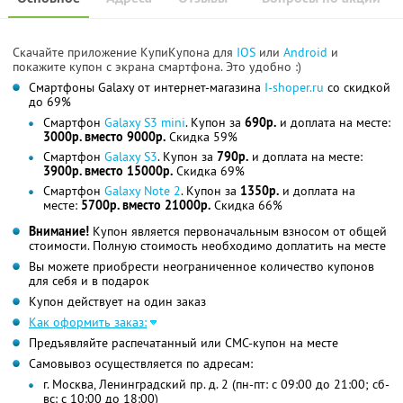
Скачайте приложение КупиКупона для
IOS
или
Android
и
покажите купон с экрана смартфона. Это удобно :)
Смартфоны Galaxy от интернет-магазина
I-shoper.ru
со скидкой
до 69%
Смартфон
Galaxy S3 mini
. Купон за
690р.
и доплата на месте:
3000р. вместо 9000р.
Скидка 59%
Смартфон
Galaxy S3
. Купон за
790р.
и доплата на месте:
3900р. вместо 15000р.
Скидка 69%
Смартфон
Galaxy Note 2
. Купон за
1350р.
и доплата на
месте:
5700р. вместо 21000р.
Скидка 66%
Внимание!
Купон является первоначальным взносом от общей
стоимости. Полную стоимость необходимо доплатить на месте
Вы можете приобрести неограниченное количество купонов
для себя и в подарок
Купон действует на один заказ
Как оформить заказ:
Предъявляйте распечатанный или СМС-купон на месте
Самовывоз осуществляется по адресам:
г. Москва, Ленинградский пр. д. 2 (пн-пт: с 09:00 до 21:00; сб-
вс: с 10:00 до 18:00)