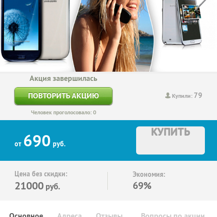
Акция завершилась
79
ПОВТОРИТЬ АКЦИЮ
Купили:
Человек проголосовало: 0
КУПИТЬ
690
от
руб.
Цена без скидки:
Экономия:
21000
69%
руб.
Основное
Адреса
Отзывы
Вопросы по акции