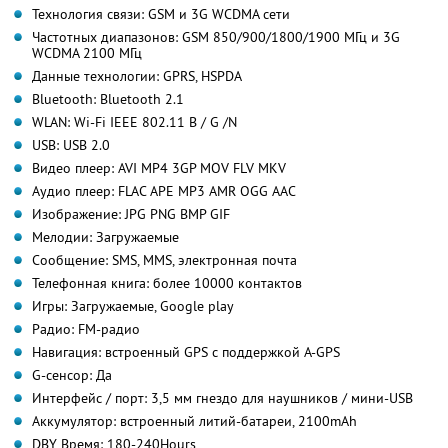
Технология связи: GSM и 3G WCDMA сети
Частотных диапазонов: GSM 850/900/1800/1900 МГц и 3G
WCDMA 2100 МГц
Данные технологии: GPRS, HSPDA
Bluetooth: Bluetooth 2.1
WLAN: Wi-Fi IEEE 802.11 B / G /N
USB: USB 2.0
Видео плеер: AVI MP4 3GP MOV FLV MKV
Аудио плеер: FLAC APE MP3 AMR OGG AAC
Изображение: JPG PNG BMP GIF
Мелодии: Загружаемые
Сообщение: SMS, MMS, электронная почта
Телефонная книга: более 10000 контактов
Игры: Загружаемые, Google play
Радио: FM-радио
Навигация: встроенный GPS с поддержкой A-GPS
G-сенсор: Да
Интерфейс / порт: 3,5 мм гнездо для наушников / мини-USB
Аккумулятор: встроенный литий-батареи, 2100mAh
DBY Время: 180-240Hours