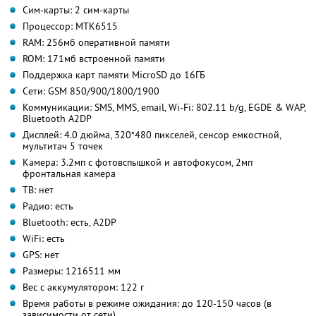
Сим-карты: 2 сим-карты
Процессор: MTK6515
RAM: 256мб оперативной памяти
ROM: 171мб встроенной памяти
Поддержка карт памяти MicroSD до 16ГБ
Сети: GSM 850/900/1800/1900
Коммуникации: SMS, MMS, email, Wi-Fi: 802.11 b/g, EGDE & WAP,
Bluetooth A2DP
Дисплей: 4.0 дюйма, 320*480 пикселей, сенсор емкостной,
мультитач 5 точек
Камера: 3.2мп с фотовспышкой и автофокусом, 2мп
фронтальная камера
ТВ: нет
Радио: есть
Bluetooth: есть, A2DP
WiFi: есть
GPS: нет
Размеры: 121
65
11 мм
Вес с аккумулятором: 122 г
Время работы в режиме ожидания: до 120-150 часов (в
зависимости от сети)