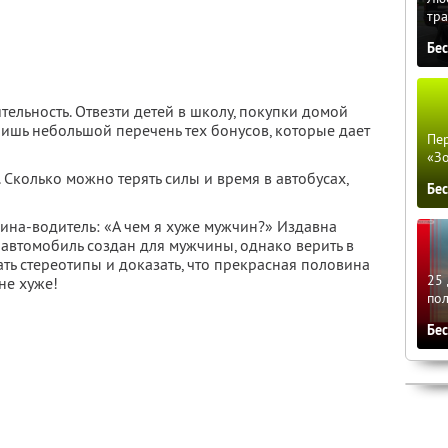
тра
Бе
тельность. Отвезти детей в школу, покупки домой
лишь небольшой перечень тех бонусов, которые дает
Пер
«З
 Сколько можно терять силы и время в автобусах,
Бе
щина-водитель: «А чем я хуже мужчин?» Издавна
 автомобиль создан для мужчины, однако верить в
ать стереотипы и доказать, что прекрасная половина
25 
не хуже!
по
Бе