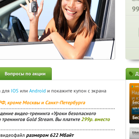
9
Вопросы по акции
Д
а для
IOS
или
Android
и покажите купон с экрана
 РФ, кроме Москвы и Санкт-Петербурга
Бе
шк
дение видео-тренинга «Уроки безопасного
Бе
 тренингов Gold Stream. Вы платите
299р. вместо
й видеофайл
размером 622 Мбайт