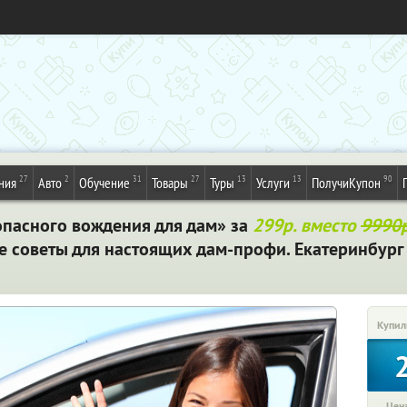
27
2
31
27
13
13
90
ния
Авто
Обучение
Товары
Туры
Услуги
ПолучиКупон
опасного вождения для дам» за
299р. вместо
9990р
е советы для настоящих дам-профи. Екатеринбург
Купил
Цена