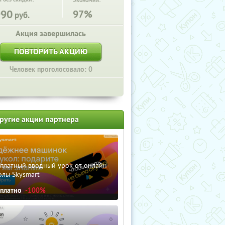
Экономия:
990
97%
руб.
Акция завершилась
ПОВТОРИТЬ АКЦИЮ
Человек проголосовало: 0
ругие акции партнера
сплатный вводный урок от онлайн-
олы Skysmart
сплатно
-100%