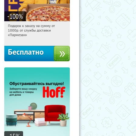
-100
%
Подарок к заказу на сумму от
14:12:34
Получили:
37
1000р. от службы доставки
Екатеринбург, проспект Академика
«Пармезан»
Сахарова, 64
Бесплатно