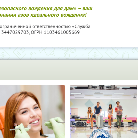
езопасного вождения для дам» – ваш
нании азов идеального вождения!
с ограниченной ответственностью «Служба
 3447029703
, ОГРН 1103461005669