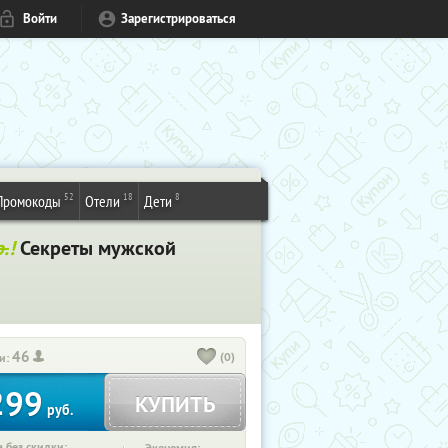
Войти
Зарегистрироваться
52
18
8
Промокоды
Отели
Дети
.
!
Секреты мужской
46
(0)
и:
299
КУПИТЬ
руб.
 без скидки: