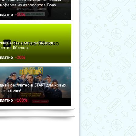
нсферов из аэропортов i'way
сплатно
-10%
вый заказ в сети магазинов
олотое Яблоко»
сплатно
-20%
дней бесплатно в START для новых
льзователей
сплатно
-100%