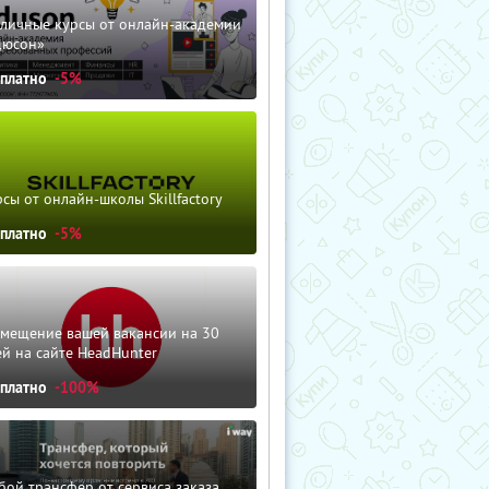
зличные курсы от онлайн-академии
дюсон»
сплатно
-5%
сы от онлайн-школы Skillfactory
сплатно
-5%
змещение вашей вакансии на 30
й на сайте HeadHunter
сплатно
-100%
ой трансфер от сервиса заказа