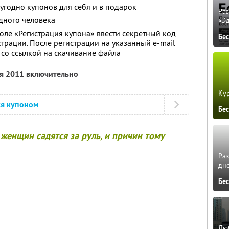
угодно купонов для себя и в подарок
Ра
дного человека
«Э
оле «Регистрация купона» ввести секретный код
Бе
страции. После регистрации на указанный e-mail
 со ссылкой на скачивание файла
ря 2011 включительно
Кур
ся купоном
Бе
женщин садятся за руль, и причин тому
Ра
дне
Бе
Люб