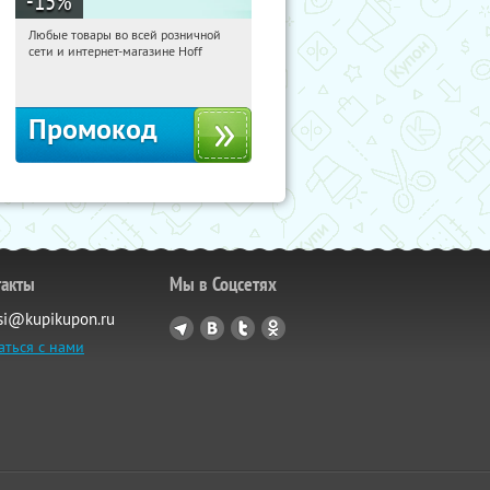
-15
%
Любые товары во всей розничной
14:12:34
Получили:
83
сети и интернет-магазине Hoff
Москва, 1-й Волоколамский проезд,
10с1
Промокод
такты
Мы в Соцсетях
si@kupikupon.ru
аться с нами