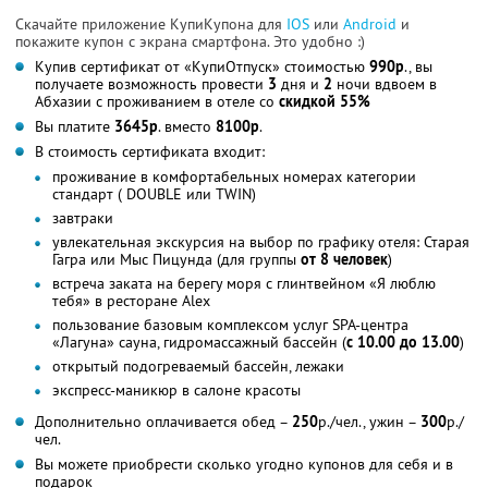
Скачайте приложение КупиКупона для
IOS
или
Android
и
покажите купон с экрана смартфона. Это удобно :)
Купив сертификат от «КупиОтпуск» стоимостью
990р
., вы
получаете возможность провести
3
дня и
2
ночи вдвоем в
Абхазии с проживанием в отеле со
скидкой 55%
Вы платите
3645р
. вместо
8100р
.
В стоимость сертификата входит:
проживание в комфортабельных номерах категории
стандарт ( DOUBLE или TWIN)
завтраки
увлекательная экскурсия на выбор по графику отеля: Старая
Гагра или Мыс Пицунда (для группы
от 8 человек
)
встреча заката на берегу моря с глинтвейном «Я люблю
тебя» в ресторане Alex
пользование базовым комплексом услуг SPA-центра
«Лагуна» сауна, гидромассажный бассейн (
с 10.00 до 13.00
)
открытый подогреваемый бассейн, лежаки
экспресс-маникюр в салоне красоты
Дополнительно оплачивается обед –
250
р./чел., ужин –
300
р./
чел.
Вы можете приобрести сколько угодно купонов для себя и в
подарок