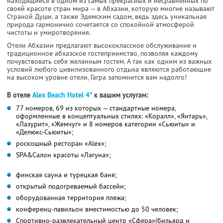
находящийся в одном из самых прекрасных и несравненных по
своей красоте стран мира — в Абхазии, которую многие называют
Страной Души, а также Эдемским садом, ведь здесь уникальная
природа гармонично сочетается со спокойной атмосферой
чистоты и умиротворения.
Отели Абхазии предлагают высококлассное обслуживание и
традиционное абхазское гостеприимство, позволяя каждому
почувствовать себя желанным гостем. А так как одним из важных
условий любого цивилизованного отдыха являются работающие
на высоком уровне отели, Гагра запомнится вам надолго!
В отеле
Alex Beach Hotel 4*
к вашим услугам:
77 номеров, 69 из которых — стандартные номера,
оформленные в концептуальных стилях: «Коралл», «Янтарь»,
«Лазурит», «Жемчуг» и 8 номеров категории «Сьюиты» и
«Делюкс-Сьюиты»;
роскошный ресторан «Alex»;
SPA&Салон красоты «Лагуна»;
финская сауна и турецкая баня;
открытый подогреваемый бассейн;
оборудованная территория пляжа;
конференц-павильон вместимостью до 50 человек;
Спортивно-развлекательный центр «Сфера»(бильярд и