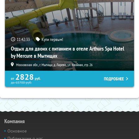
11:42:32
Купи первым!
Отдых для двоих с питанием в отеле Arthurs Spa Hotel
by Mercure в Мытищах
Московская обл., г. Мытищи, д. Ларево, ул. Хвойная, стр. 26
2828
ПОДРОБНЕЕ
от
руб.
до
65700
руб.
Компания
Основное
Публикации о нас