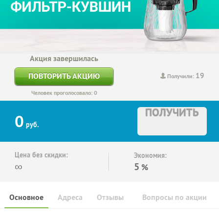
Акция завершилась
19
ПОВТОРИТЬ АКЦИЮ
Получили:
Человек проголосовало: 0
ПОЛУЧИТЬ
0
руб.
Цена без скидки:
Экономия:
∞
5
%
Основное
Адреса
Отзывы
Вопросы по акции