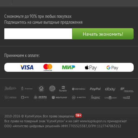
Сэкономьте до 90% при любых покупках
Подпишитесь на самые выгодные предложения
Принимаем к оплате:
2010-2026 © КупиКупон. Все права защищены.
Все права на товарный знак "КупиКупон" и на сайт www.kupikupon.ru принадлежат
OOO «Агентство цифровых решений» ИНН 7705523387, ОГРН 1127747063212