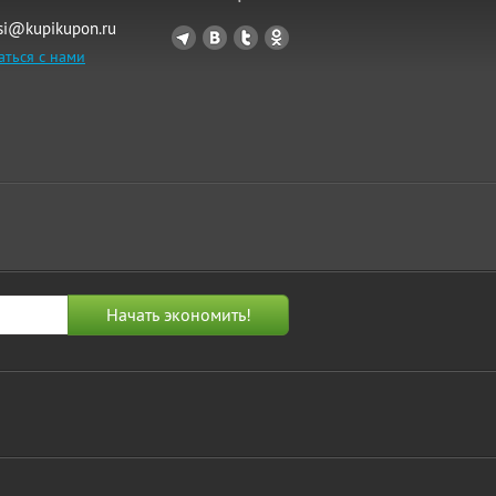
si@kupikupon.ru
аться с нами