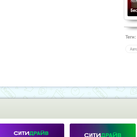
по
Бе
Теги:
Авт