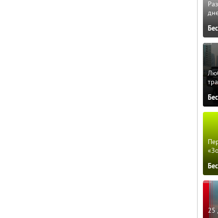
Ра
дне
Бе
Люб
тра
Бе
Пер
«З
Бе
25 