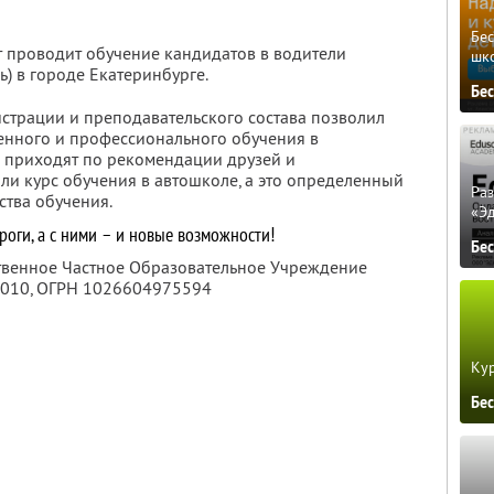
Бе
т проводит обучение кандидатов в водители
шк
ь) в городе Екатеринбурге.
Бе
трации и преподавательского состава позволил
венного и профессионального обучения в
 приходят по рекомендации друзей и
ли курс обучения в автошколе, а это определенный
Ра
ства обучения.
«Э
оги, а с ними – и новые возможности!
Бе
ственное Частное Образовательное Учреждение
010
, ОГРН 1026604975594
Кур
Бе