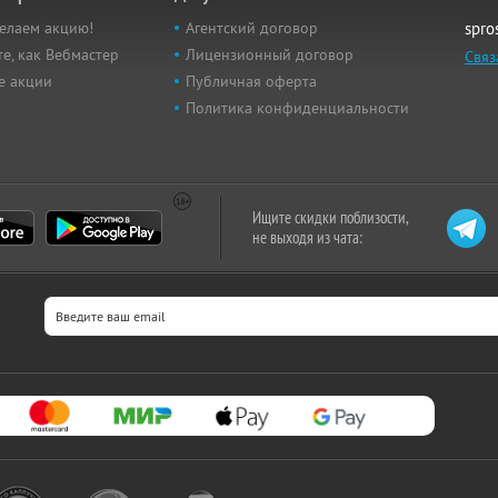
елаем акцию!
Агентский договор
spro
е, как Вебмастер
Лицензионный договор
Связ
е акции
Публичная оферта
Политика конфиденциальности
Ищите скидки поблизости,
не выходя из чата: