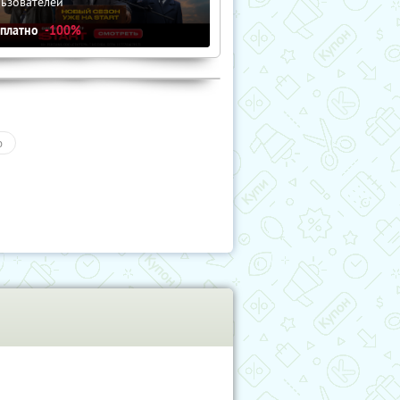
льзователей
сплатно
-100%
о