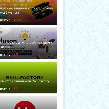
сплатный вводный урок от онлайн-
олы Skysmart
сплатно
-100%
зличные курсы от онлайн-академии
дюсон»
сплатно
-5%
сы от онлайн-школы Skillfactory
сплатно
-5%