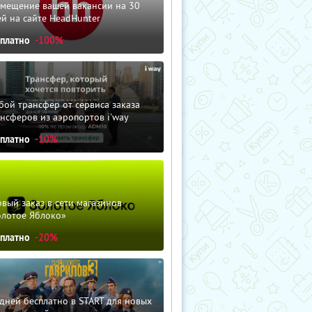
змещение вашей вакансии на 30
й на сайте HeadHunter
сплатно
-100%
ой трансфер от сервиса заказа
нсферов из аэропортов i'way
сплатно
-10%
вый заказ в сети магазинов
олотое Яблоко»
сплатно
-20%
дней бесплатно в START для новых