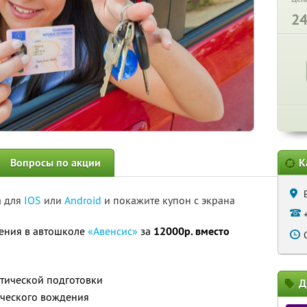
2
Вопросы по акции
К
а для
IOS
или
Android
и покажите купон с экрана
ения в автошколе
«Авенсис»
за
12000р. вместо
етической подготовки
Д
тического вождения