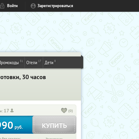
Войти
Зарегистрироваться
51
17
8
Промокоды
Отели
Дети
отовки, 30 часов
17
(0)
и:
990
КУПИТЬ
руб.
 без скидки: