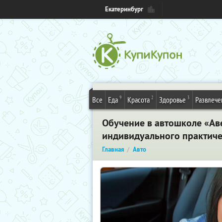
Екатеринбург
9
2
3
Все
Еда
Красота
Здоровье
Развлече
Обучение в автошколе «Аве
индивидуального практиче
Главная
Авто