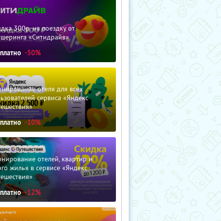
дка 300р. на поездку от
ршеринга «Ситидрайв»
сплатно
-50%
нирование отеля для всех
ьзователей сервиса «Яндекс
тешествия»
сплатно
-10%
нирование отелей, квартир и
го жилья в сервисе «Яндекс
тешествия»
сплатно
-12%