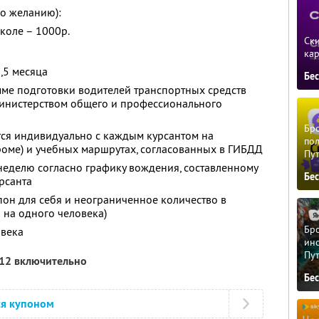
о желанию):
коле – 1000р.
Ски
ка
,5 месяца
Бе
мме подготовки водителей транспортных средств
Министерством общего и профессионального
Бро
ся индивидуально с каждым курсантом на
пол
оме) и учебных маршрутах, согласованных в ГИБДД
Пу
 неделю согласно графику вождения, составленному
Бе
рсанта
он для себя и неограниченное количество в
 на одного человека)
Бро
овека
ино
Пу
012 включительно
Бе
ся купоном