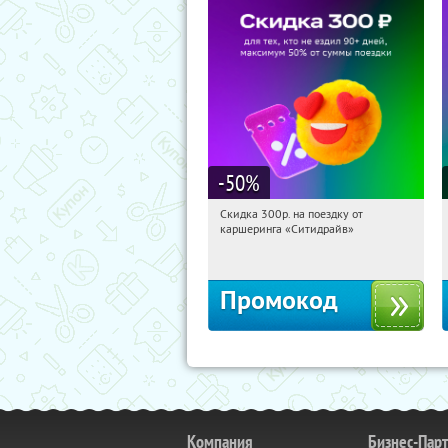
-50
%
Скидка 300р. на поездку от
07:34:51
Получи первым!
каршеринга «Ситидрайв»
Россия
Промокод
Компания
Бизнес-Пар