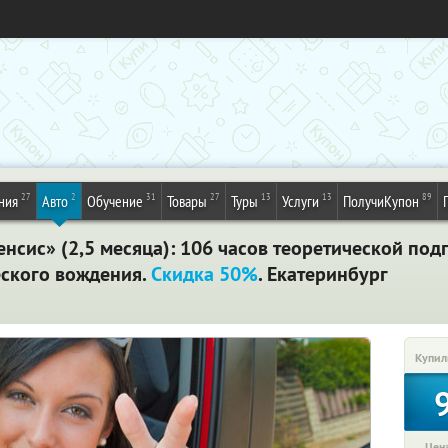
27
2
31
27
13
13
89
ния
Авто
Обучение
Товары
Туры
Услуги
ПолучиКупон
нсис» (2,5 месяца): 106 часов теоретической подг
ского вождения.
Скидка 50%
. Екатеринбург
Купил
Цена