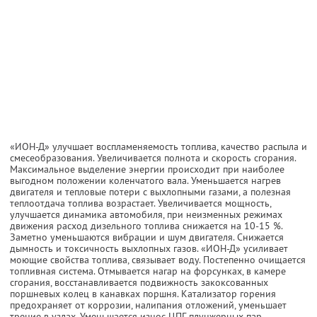
«ИОН-Д» улучшает воспламеняемость топлива, качество распыла и
смесеобразования. Увеличивается полнота и скорость сгорания.
Максимальное выделение энергии происходит при наиболее
выгодном положении коленчатого вала. Уменьшается нагрев
двигателя и тепловые потери с выхлопными газами, а полезная
теплоотдача топлива возрастает. Увеличивается мощность,
улучшается динамика автомобиля, при неизменных режимах
движения расход дизельного топлива снижается на 10-15 %.
Заметно уменьшаются вибрации и шум двигателя. Снижается
дымность и токсичность выхлопных газов. «ИОН-Д» усиливает
моющие свойства топлива, связывает воду. Постепенно очищается
топливная система. Отмывается нагар на форсунках, в камере
сгорания, восстанавливается подвижность закоксованных
поршневых колец в канавках поршня. Катализатор горения
предохраняет от коррозии, налипания отложений, уменьшает
трение в узлах. Уменьшается износ ЦПГ, плунжерных пар