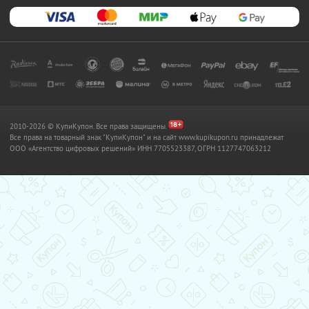
2010-2026 © КупиКупон. Все права защищены.
Все права на товарный знак "КупиКупон" и на сайт www.kupikupon.ru принадлежат
OOO «Агентство цифровых решений» ИНН 7705523387, ОГРН 1127747063212