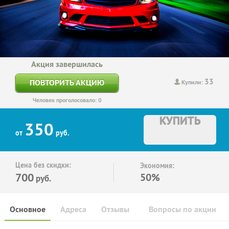
Акция завершилась
33
ПОВТОРИТЬ АКЦИЮ
Купили:
Человек проголосовало: 0
КУПИТЬ
350
от
руб.
Цена без скидки:
Экономия:
700
50%
руб.
Основное
Адреса
Отзывы
Вопросы по акции