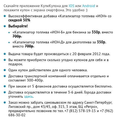
Скачайте приложение КупиКупона для
IOS
или
Android
и
покажите купон с экрана смартфона. Это удобно :)
Высокоэффективная добавка «Катализатор топлива «ИОН» со
скидкой 50%
Выбирайте!
«Катализатор топлива «ИОН-Б» для бензина за
350р.
вместо
700р.
«Катализатор топлива «ИОН-Д» для дизтоплива за
350р.
вместо
700р.
Выдача товара будет производиться с 20 февраля 2012 года.
Вы можете приобрести сколько угодно купонов для себя и в
подарок.
Один купон действителен для одного человека.
Доставка транспортной компанией оплачивается отдельно и
составляет 300-400р.
При заказе от 5 флаконов доставка осуществляется бесплатно.
Доставка осуществляется в течение 3-6 дней. Города доставки
уточнять
здесь
.
Заказ можно забрать самовывозом по адресу Санкт-Петербург,
Лиговский пр., дом 43/45, оф. 315, 3 этаж, БЦ «Ретро»,
предварительно позвонив по тел. +7 (812) 578-19-15 и +7 (962)
686-30-02