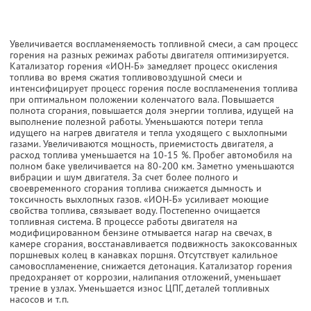
Увеличивается воспламеняемость топливной смеси, а сам процесс
горения на разных режимах работы двигателя оптимизируется.
Катализатор горения «ИОН-Б» замедляет процесс окисления
топлива во время сжатия топливовоздушной смеси и
интенсифицирует процесс горения после воспламенения топлива
при оптимальном положении коленчатого вала. Повышается
полнота сгорания, повышается доля энергии топлива, идущей на
выполнение полезной работы. Уменьшаются потери тепла
идущего на нагрев двигателя и тепла уходящего с выхлопными
газами. Увеличиваются мощность, приемистость двигателя, а
расход топлива уменьшается на 10-15 %. Пробег автомобиля на
полном баке увеличивается на 80-200 км. Заметно уменьшаются
вибрации и шум двигателя. За счет более полного и
своевременного сгорания топлива снижается дымность и
токсичность выхлопных газов. «ИОН-Б» усиливает моющие
свойства топлива, связывает воду. Постепенно очищается
топливная система. В процессе работы двигателя на
модифицированном бензине отмывается нагар на свечах, в
камере сгорания, восстанавливается подвижность закоксованных
поршневых колец в канавках поршня. Отсутствует калильное
самовоспламенение, снижается детонация. Катализатор горения
предохраняет от коррозии, налипания отложений, уменьшает
трение в узлах. Уменьшается износ ЦПГ, деталей топливных
насосов и т.п.