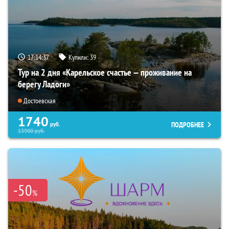
17:14:35
Купили:
39
Тур на 2 дня «Карельское счастье — проживание на
берегу Ладоги»
Достоевская
1740
ПОДРОБНЕЕ
руб.
13900
руб.
-50
%