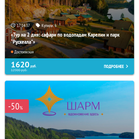
17:14:35
Купили:
6
«Тур на 2 дня: сафари по водопадам Карелии и парк
“Рускеала"»
Достоевская
1620
ПОДРОБНЕЕ
руб.
12900
руб.
-50
%