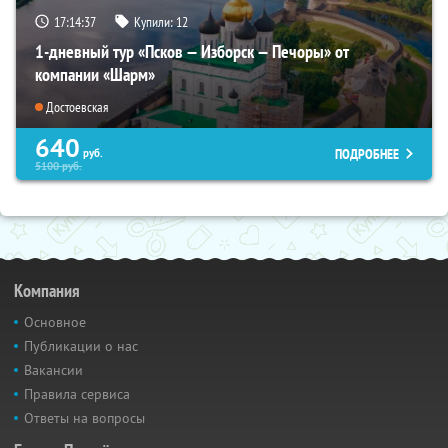
17:14:35
Купили:
12
1-дневный тур «Псков — Изборск — Печоры» от
компании «Шарм»
Достоевская
640
ПОДРОБНЕЕ
руб.
5100
руб.
Компания
Основное
Публикации о нас
Вакансии
Правила сервиса
Ответы на вопросы