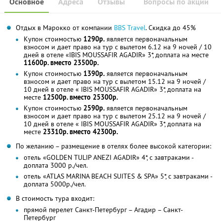
Основное
Адреса
Отзывы
Вопросы по акции
Отдых в Марокко от компании
BBS Travel
. Скидка до 45%
Купон стоимостью
1290р.
является первоначальным
взносом и дает право на тур с вылетом 6.12 на 9 ночей / 10
дней в отеле «IBIS MOUSSAFIR AGADIR» 3*, доплата на месте
11600р. вместо 23500р.
Купон стоимостью
1390р.
является первоначальным
взносом и дает право на тур с вылетом 15.12 на 9 ночей /
10 дней в отеле « IBIS MOUSSAFIR AGADIR» 3*, доплата на
месте
12500р. вместо 25300р.
Купон стоимостью
2590р.
является первоначальным
взносом и дает право на тур с вылетом 25.12 на 9 ночей /
10 дней в отеле « IBIS MOUSSAFIR AGADIR» 3*, доплата на
месте
23310р. вместо 42300р.
По желанию – размещение в отелях более высокой категории:
отель «GOLDEN TULIP ANEZI AGADIR» 4*, с завтраками -
доплата 3000 р./чел.
отель «ATLAS MARINA BEACH SUITES & SPA» 5*, с завтраками -
доплата 5000р./чел.
В стоимость тура входит:
прямой перелет Санкт-Петербург – Агадир – Санкт-
Петербург