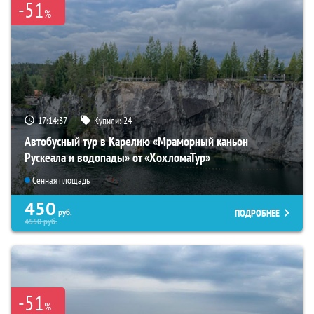
-51
%
17:14:35
Купили:
24
Автобусный тур в Карелию «Мраморный каньон
Рускеала и водопады» от «ХохломаТур»
Сенная площадь
450
ПОДРОБНЕЕ
руб.
4550
руб.
-51
%