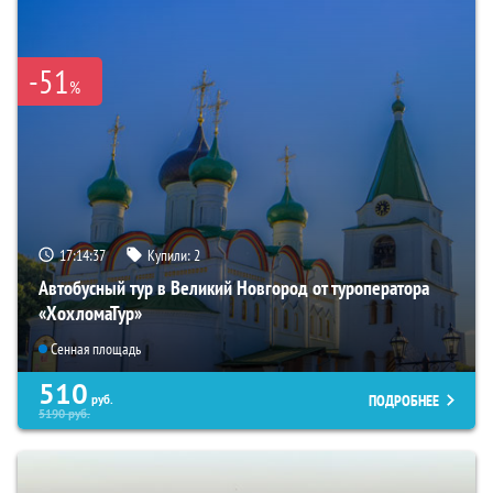
-51
%
17:14:35
Купили:
2
Автобусный тур в Великий Новгород от туроператора
«ХохломаТур»
Сенная площадь
510
ПОДРОБНЕЕ
руб.
5190
руб.