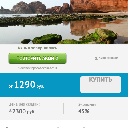
Акция завершилась
ПОВТОРИТЬ АКЦИЮ
Купи первым!
Человек проголосовало: 0
КУПИТЬ
1290
от
руб.
Цена без скидки:
Экономия:
42300
45%
руб.