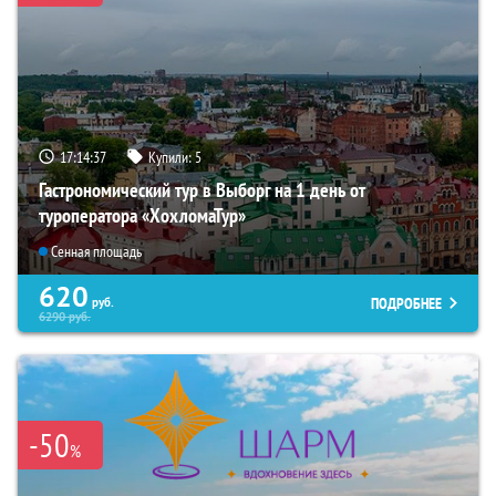
17:14:35
Купили:
5
Гастрономический тур в Выборг на 1 день от
туроператора «ХохломаТур»
Сенная площадь
620
ПОДРОБНЕЕ
руб.
6290
руб.
-50
%