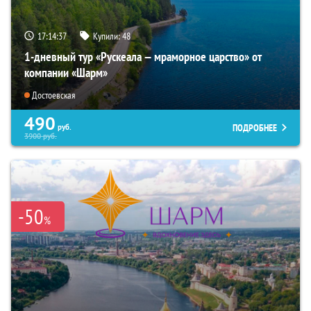
17:14:35
Купили:
48
1-дневный тур «Рускеала — мраморное царство» от
компании «Шарм»
Достоевская
490
ПОДРОБНЕЕ
руб.
3900
руб.
-50
%