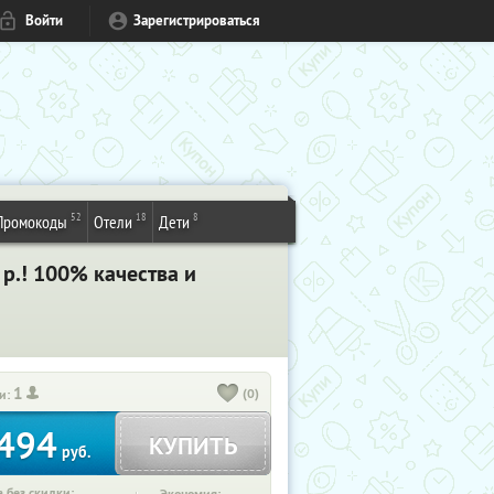
Войти
Зарегистрироваться
52
18
8
Промокоды
Отели
Дети
р.! 100% качества и
1
(0)
и:
494
КУПИТЬ
руб.
 без скидки: