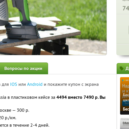
7
Вопросы по акции
Д
а для
IOS
или
Android
и покажите купон с экрана
Бе
sia в пластиковом кейсе за
4494 вместо 7490 р. Вы
шк
Бе
оскве — 300 р.
0 р./км.
тся в течение 2-4 дней.