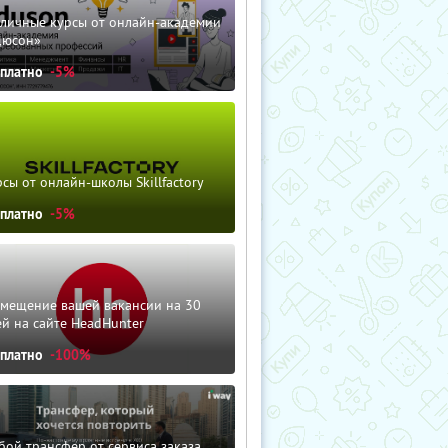
зличные курсы от онлайн-академии
дюсон»
сплатно
-5%
сы от онлайн-школы Skillfactory
сплатно
-5%
змещение вашей вакансии на 30
й на сайте HeadHunter
сплатно
-100%
ой трансфер от сервиса заказа