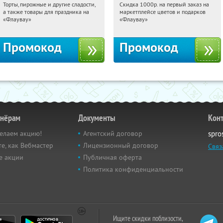
Торты, пирожные и другие сладости,
Скидка 1000р. на первый заказ на
07:10:36
Получили:
6
07:10:36
Получили:
18
а также товары для праздника на
маркетплейсе цветов и подарков
Россия
Россия
«Флаувау»
«Флаувау»
Промокод
Промокод
тнёрам
Документы
Кон
елаем акцию!
Агентский договор
spro
е, как Вебмастер
Лицензионный договор
Связ
е акции
Публичная оферта
Политика конфиденциальности
Ищите скидки поблизости,