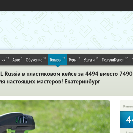
27
2
31
27
13
13
90
ния
Авто
Обучение
Товары
Туры
Услуги
ПолучиКупон
 Russia в пластиковом кейсе за 4494 вместо 7490 
ля настоящих мастеров! Екатеринбург
Купил
4
Цена