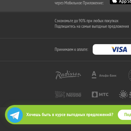
через Мобильное Приложение:
Сэкономьте до 90% при любых покупках
Подпишитесь на самые выгодные предложения
Принимаем к оплате:
Под
Хочешь быть в курсе выгодных предложений?
2010-2026 © КупиКупон. Все права защищены.
Все права на товарный знак "КупиКупон" и на сайт