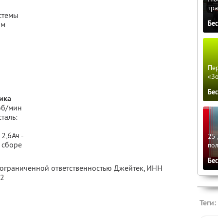
тра
стемы
Бе
ом
Пер
«З
Бе
ика
 об/мин
таль:
2,6Ач -
25 
в сборе
по
Бе
с ограниченной ответственностью Джейтек,
ИНН
82
Теги: