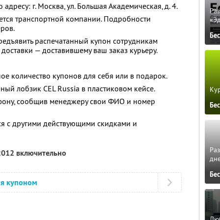
дресу: г. Москва, ул. Большая Академическая, д. 4.
Ра
яется транспортной компании. Подробности
«Э
ров.
Бе
едъявить распечатанный купон сотрудникам
 доставки — доставившему ваш заказ курьеру.
ое количество купонов для себя или в подарок.
ный лобзик CEL Russia в пластиковом кейсе.
Кур
фону, сообщив менеджеру свои ФИО и номер
Бе
ся с другими действующими скидками и
Ра
 2012 включительно
дне
Бе
ся купоном
Люб