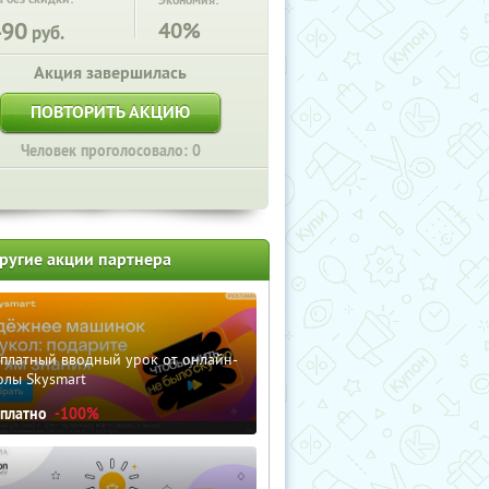
Экономия:
490
40%
руб.
Акция завершилась
ПОВТОРИТЬ АКЦИЮ
Человек проголосовало: 0
ругие акции партнера
сплатный вводный урок от онлайн-
олы Skysmart
сплатно
-100%