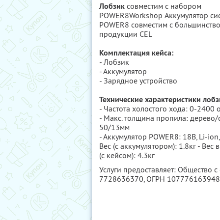
Лобзик
совместим с набором
POWER8Workshop Аккумулятор си
POWER8 совместим с большинств
продукции CEL
Комплектация кейса:
- Лобзик
- Аккумулятор
- Зарядное устройство
Технические характеристики лобз
- Частота холостого хода: 0-2400
- Макс. толщина пропила: дерево/с
50/13мм
- Аккумулятор POWER8: 18В, Li-ion, 
Вес (с аккумулятором): 1.8кг - Вес 
(с кейсом): 4.3кг
Услуги предоставляет: Общество 
7728636370
, ОГРН 10777616394