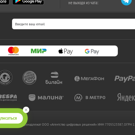
не выходя из чата:
писаться
 www.kupikupon.ru принадлежат OOO «Агентство цифровых решений» ИНН 7705523387, ОГРН