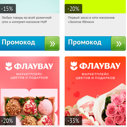
-15
%
-20
%
Любые товары во всей розничной
Первый заказ в сети магазинов
07:10:36
Получили:
83
07:10:36
Получи первым!
сети и интернет-магазине Hoff
«Золотое Яблоко»
Москва, 1-й Волоколамский проезд,
Россия
10с1
Промокод
Промокод
-20
%
-33
%