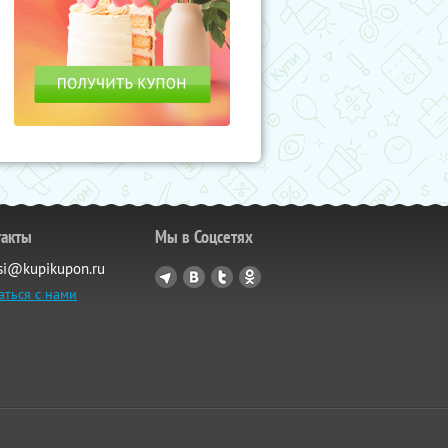
такты
Мы в Соцсетях
si@kupikupon.ru
аться с нами