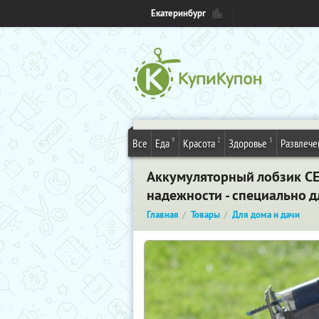
Екатеринбург
9
2
3
Все
Еда
Красота
Здоровье
Развлече
Аккумуляторный лобзик CEL
надежности - специально д
Главная
Товары
Для дома и дачи