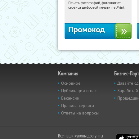
Печать фотографий, фотокниг от
07:10:36
Получили:
4
сервиса цифровой печати netPrint
Россия
Промокод
Компания
Бизнес-Пар
Основное
Давайте сд
Публикации о нас
Заработайт
Вакансии
Прошедши
Правила сервиса
Ответы на вопросы
Все наши купоны доступны