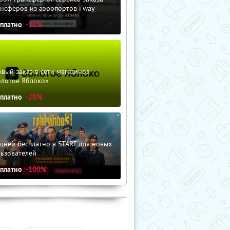
нсферов из аэропортов i'way
сплатно
-10%
вый заказ в сети магазинов
олотое Яблоко»
сплатно
-20%
дней бесплатно в START для новых
льзователей
сплатно
-100%