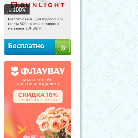
100
%
до
Бесплатная изящная подвеска или
07:10:36
Получили:
73
скидка 500р. в сети ювелирных
Россия
магазинов SUNLIGHT
Бесплатно