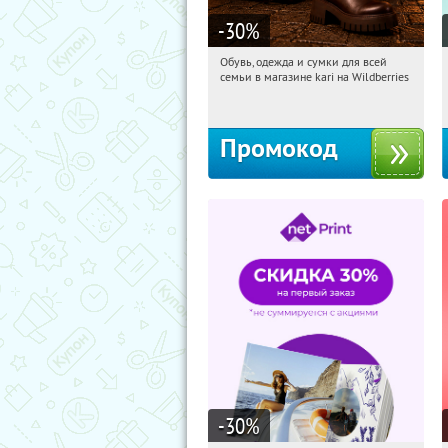
-30
%
Обувь, одежда и сумки для всей
07:10:36
Получили:
31
семьи в магазине kari на Wildberries
Россия
Промокод
-30
%