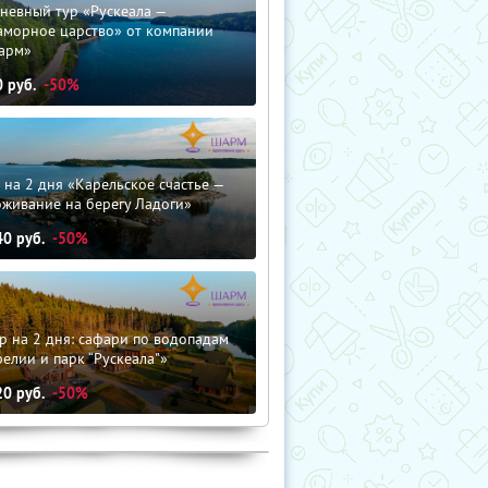
невный тур «Рускеала —
аморное царство» от компании
арм»
0
руб.
-50%
 на 2 дня «Карельское счастье —
оживание на берегу Ладоги»
40
руб.
-50%
р на 2 дня: сафари по водопадам
елии и парк “Рускеала"»
20
руб.
-50%