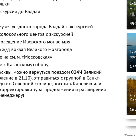
1-д
ушки
мр
кскурсия до Валдая
«Ш
49
узея уездного города Валдай с экскурсией
олокольного центра с экскурсией
посещение Иверского монастыря
а ж/д вокзал Великого Новгорода
Тур
 на см. м. «Московская»
пр
е к Казанскому собору
17
осквы, можно вернуться поездом 024Ч Великий
ение в 21.10), отправиться с группой в Санкт-
дых в Северной столице, посетить Карелию или
 корректировки тура, продолжения и расширения
«Ту
менеджеру)
Кар
16
Теги: