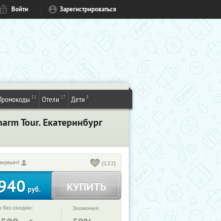
Войти
Зарегистрироваться
51
17
8
Промокоды
Отели
Дети
arm Tour. Екатеринбург
первым!
(122)
940
КУПИТЬ
руб.
 без скидки:
Экономия: