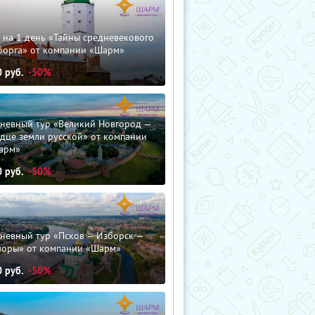
 на 1 день «Тайны средневекового
борга» от компании «Шарм»
0
руб.
-50%
дневный тур «Великий Новгород —
дце земли русской» от компании
арм»
0
руб.
-50%
невный тур «Псков — Изборск —
чоры» от компании «Шарм»
0
руб.
-50%