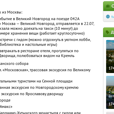
О
х из Москвы:
t
ибытие в Великий Новгород на поезде 042А
Москва — Великий Новгород, отправляется в 22.07,
окзала можно доехать на такси (10 минут) до
Д
камере хранения вещи (работает круглосуточно)
встречи с гидом (можно отдохнуть в уютном лобби,
 библиотека и настольные игры)
втракать в ресторане отеля, прогуляться по
Дворища, полюбоваться видом на Кремль
2-д
пут
занского собора
17
 м. «Московская», трассовая экскурсия по Великому
стальными туристами на Сенной площади
ванная экскурсия по Новгородскому кремлю
2-д
 экскурсия по Ярославову дворищу
Ве
городе
17
«Амакс»
Варлаамо-Хутынского монастыря с гидом или