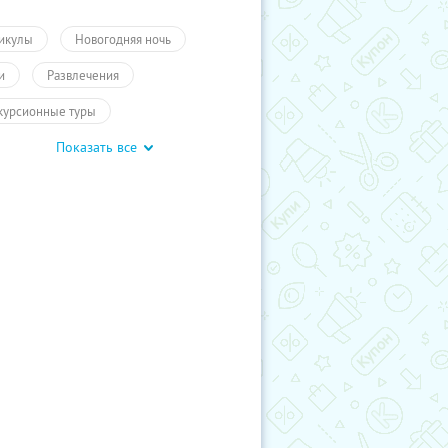
икулы
Новогодняя ночь
и
Развлечения
курсионные туры
Показать все
курсии и выставки
курсии для детей
обусные экскурсии
ие экскурсии
Новогодние туры
курсии
Развлечения
Туры
гие города России
Для детей
влечения