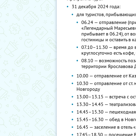
31 декабря 2024 года:
для туристов, прибывающи
06.24 — отправление (пр
«Легендарный Маресьев» 
прибывает в 06.24), от в
гостиницы и оставить в 
07.10–11.30 — время до 
круглосуточно есть кофе,
08.10 — возможность поза
территории Ярославова 
10.00 — отправление от Ка
10.30 — отправление от ст.
Новгороду
13.00–13.15 — встреча с о
13.30–14.45 — театрализо
14.45–15.30 — пешеходная
15.45–16.30 — обед в Нов
16.45 — заселение в отель 
17.45–18.30 — посещение 