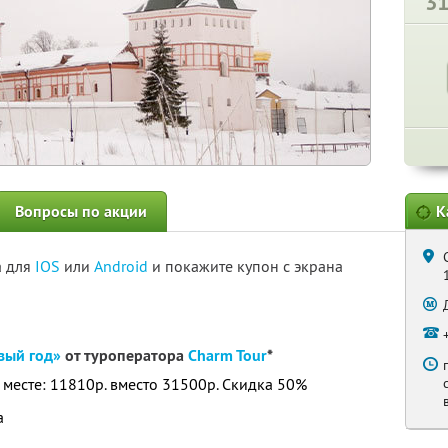
3
Вопросы по акции
К
а для
IOS
или
Android
и покажите купон с экрана
вый год»
от туроператора
Charm Tour
*
а месте: 11810р. вместо 31500р. Скидка 50%
а