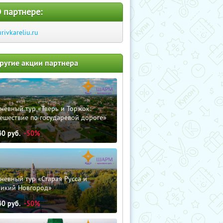
 партнере:
urivkareliu.ru
ругие акции партнера
невный тур «Тверь и Торжок:
ешествие по государевой дороге»
40
руб.
-50%
невный тур «Старая Русса и
ликий Новгород»
40
руб.
-50%