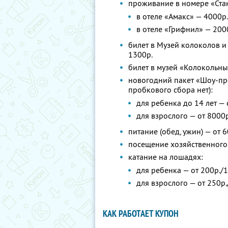
проживание в номере «Ста
в отеле «Амакс» — 4000р.
в отеле «Грифнил» — 200
билет в Музей колоколов и
1300р.
билет в музей «Колокольны
новогодний пакет «Шоу-про
пробкового сбора нет):
для ребенка до 14 лет — 
для взрослого — от 8000р
питание (обед, ужин) — от 6
посещение хозяйственного 
катание на лошадях:
для ребенка — от 200р./
для взрослого — от 250р
КАК РАБОТАЕТ КУПОН