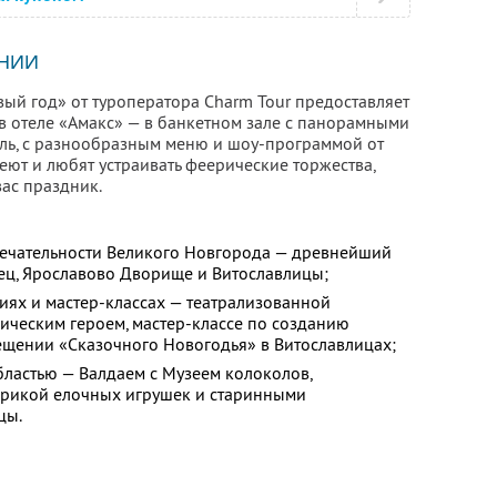
НИИ
ый год» от туроператора Charm Tour предоставляет
в отеле «Амакс» — в банкетном зале с панорамными
ль, с разнообразным меню и шоу-программой от
меют и любят устраивать феерические торжества,
вас праздник.
ечательности Великого Новгорода — древнейший
ц, Ярославово Дворище и Витославлицы;
ниях и мастер-классах — театрализованной
рическим героем, мастер-классе по созданию
ещении «Сказочного Новогодья» в Витославлицах;
бластью — Валдаем с Музеем колоколов,
брикой елочных игрушек и старинными
цы.