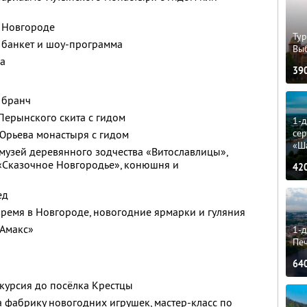
в Новгороде
Тур
 банкет и шоу-программа
Вы
да
39
 бранч
Перынского скита с гидом
1-
сер
Юрьева монастыря с гидом
«Ш
 музей деревянного зодчества «Витославлицы»,
«Сказочное Новгородье», конюшня и
42
ед
ремя в Новгороде, новогодние ярмарки и гуляния
«Амакс»
1-д
Пе
64
скурсия до посёлка Крестцы
а фабрику новогодних игрушек, мастер-класс по