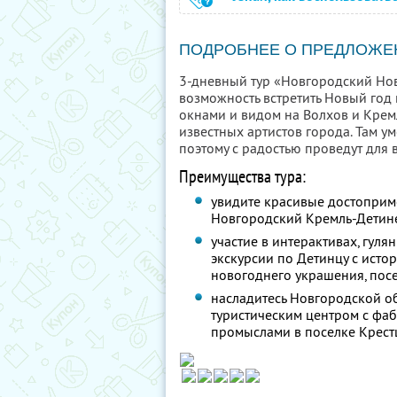
ПОДРОБНЕЕ О ПРЕДЛОЖЕ
3-дневный тур «Новгородский Нов
возможность встретить Новый год 
окнами и видом на Волхов и Крем
известных артистов города. Там у
поэтому с радостью проведут для 
Преимущества тура:
увидите красивые достоприм
Новгородский Кремль-Детине
участие в интерактивах, гуля
экскурсии по Детинцу с исто
новогоднего украшения, пос
насладитесь Новгородской о
туристическим центром с фа
промыслами в поселке Крест