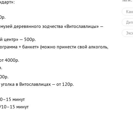
ндарт»:
Кан
0р.
Дет
 музей деревянного зодчества «Витославлицы» —
Экс
й центр» — 500р.
Экс
грамма + банкет» (можно принести свой алкоголь,
Экс
от 4000р.
Авт
.
Пеш
00р.
уголка в Витославлицах — от 120р.
Экс
Дру
10–15 минут
./10–15 минут
Раз