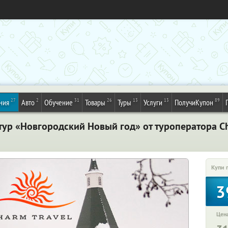
27
2
31
26
13
13
89
ния
Авто
Обучение
Товары
Туры
Услуги
ПолучиКупон
тур «Новгородский Новый год» от туроператора Ch
Купи 
3
Цена