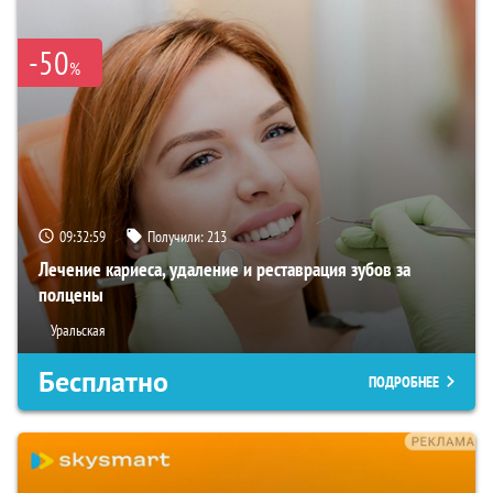
-50
%
09:32:58
Получили:
213
Лечение кариеса, удаление и реставрация зубов за
полцены
Уральская
Бесплатно
ПОДРОБНЕЕ