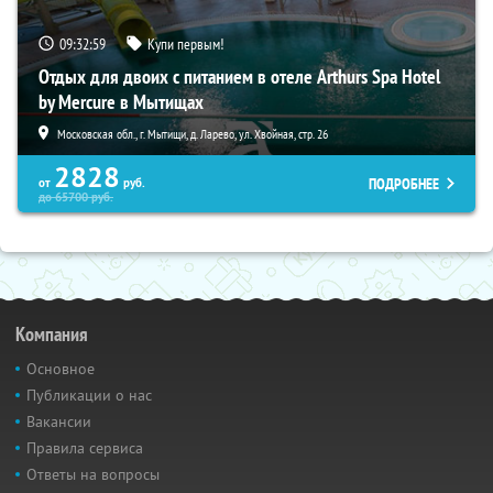
09:32:58
Купи первым!
Отдых для двоих с питанием в отеле Arthurs Spa Hotel
by Mercure в Мытищах
Московская обл., г. Мытищи, д. Ларево, ул. Хвойная, стр. 26
2828
ПОДРОБНЕЕ
от
руб.
до
65700
руб.
Компания
Основное
Публикации о нас
Вакансии
Правила сервиса
Ответы на вопросы