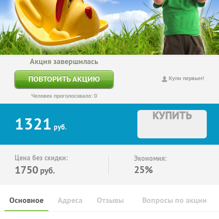
Акция завершилась
ПОВТОРИТЬ АКЦИЮ
Купи первым!
Человек проголосовало: 0
КУПИТЬ
1321
руб.
Цена без скидки:
Экономия:
1750
25%
руб.
Основное
Адреса
Отзывы
Вопросы по акции