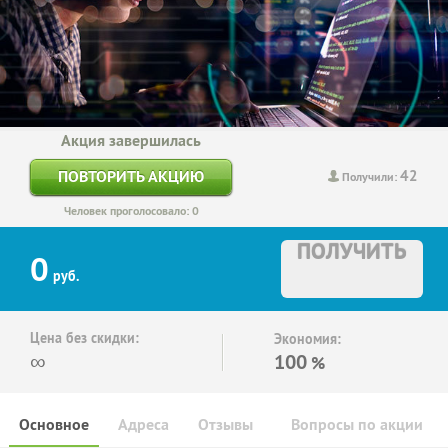
Акция завершилась
42
ПОВТОРИТЬ АКЦИЮ
Получили:
Человек проголосовало: 0
ПОЛУЧИТЬ
0
руб.
Цена без скидки:
Экономия:
∞
100
%
Основное
Адреса
Отзывы
Вопросы по акции