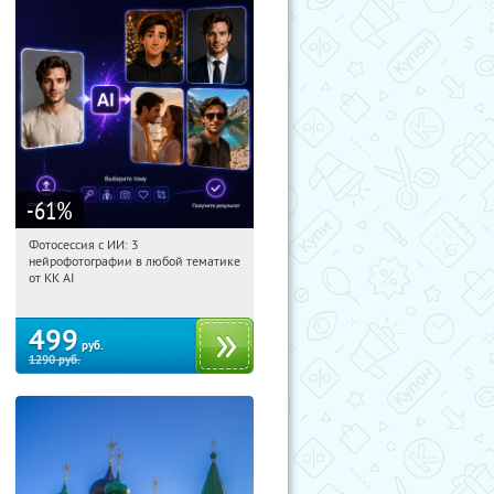
-61
%
Фотосессия с ИИ: 3
04:49:05
Купили:
81
нейрофотографии в любой тематике
Россия
от KK AI
499
руб.
1290
руб.