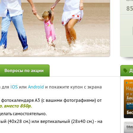
8
Вопросы по акции
Д
а для
IOS
или
Android
и покажите купон с экрана
Бе
 фотокалендаря А3 (с вашими фотографиями) от
шк
р. вместо
850р
.
Бе
елать самостоятельно.
й (40x28 см.) или вертикальный (28x40 см.) - на