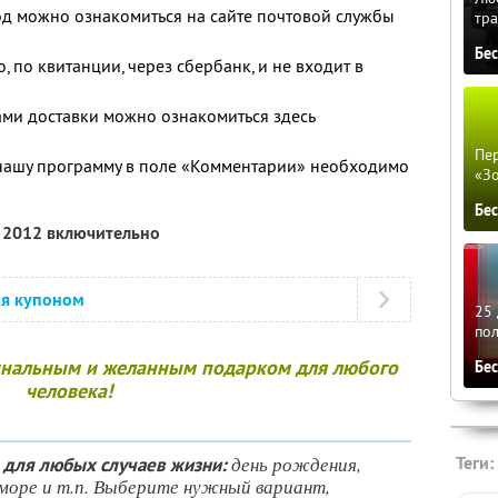
од можно ознакомиться на сайте почтовой службы
тра
Бе
, по квитанции, через сбербанк, и не входит в
ми доставки можно ознакомиться здесь
Пер
нашу программу в поле «Комментарии» необходимо
«З
Бе
я 2012 включительно
ся купоном
25 
по
инальным и желанным подарком для любого
Бе
человека!
день рождения,
Теги:
 для любых случаев жизни:
а море и т.п. Выберите нужный вариант,