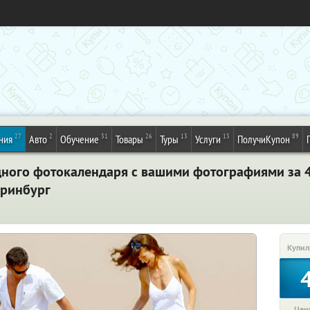
27
2
31
26
13
13
89
ния
Авто
Обучение
Товары
Туры
Услуги
ПолучиКупон
дного фотокалендаря с вашими фотографиями за 4
еринбург
Купил
Цена