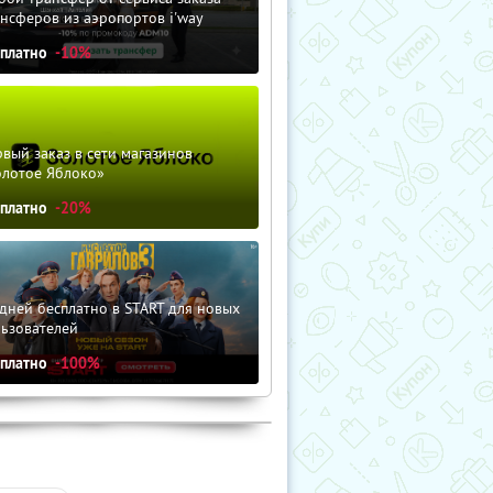
нсферов из аэропортов i'way
сплатно
-10%
вый заказ в сети магазинов
олотое Яблоко»
сплатно
-20%
дней бесплатно в START для новых
льзователей
сплатно
-100%