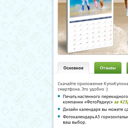
Основное
Отзывы
Скачайте приложение КупиКупон
смартфона. Это удобно :)
Печать настенного перекидного
компании «ФотоРадиус»
за 425
Дизайн календаря вы можете сд
Фотокалендарь А3 горизонтальны
ваш выбор.