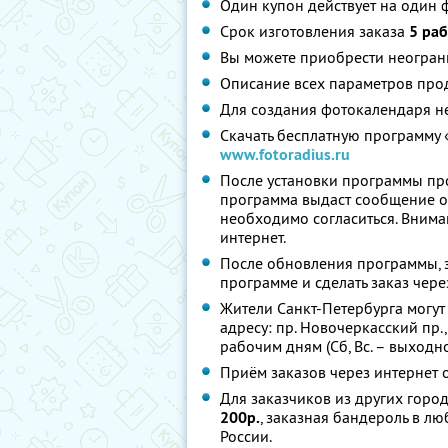
Один купон действует на один 
Срок изготовления заказа
5 ра
Вы можете приобрести неограни
Описание всех параметров про
Для создания фотокалендаря н
Скачать бесплатную программу 
www.fotoradius.ru
После установки программы про
программа выдаст сообщение о
необходимо согласиться. Внима
интернет.
После обновления программы, з
программе и сделать заказ чере
Жители Санкт-Петербурга могут
адресу: пр. Новочеркасский пр.,
рабочим дням (Сб, Вс. – выходн
Приём заказов через интернет о
Для заказчиков из других город
200р.
, заказная бандероль в л
России.