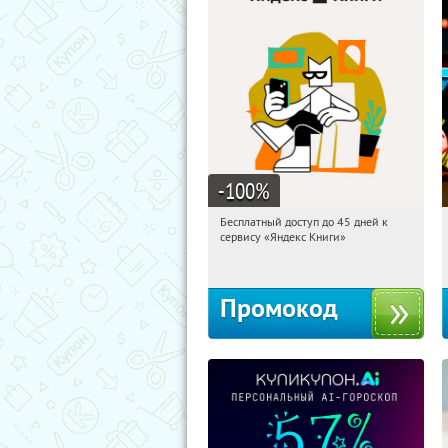
-100
%
Бесплатный доступ до 45 дней к
04:49:05
Получи первым!
сервису «Яндекс Книги»
Россия
Промокод