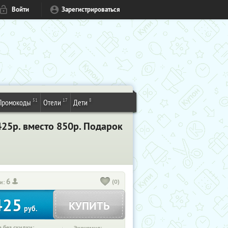
Войти
Зарегистрироваться
51
17
8
Промокоды
Отели
Дети
25р. вместо 850р. Подарок
6
(0)
и:
425
КУПИТЬ
руб.
 без скидки: