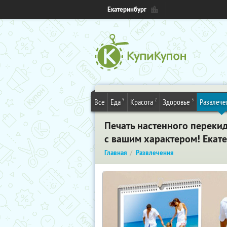
Екатеринбург
9
2
3
Все
Еда
Красота
Здоровье
Развлече
Печать настенного переки
с вашим характером! Екат
Главная
Развлечения