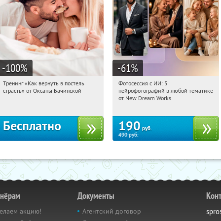
-100
%
-61
%
Тренинг «Как вернуть в постель
Фотосессия с ИИ: 5
04:49:05
Получили:
16
04:49:05
Купили:
9
страсть» от Оксаны Бачинской
нейрофотографий в любой тематике
Россия
Россия
от New Dream Works
Бесплатно
190
руб.
490
руб.
тнёрам
Документы
Кон
елаем акцию!
Агентский договор
spro