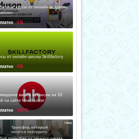
зличные курсы от онлайн-академии
дюсон»
сплатно
-5%
сы от онлайн-школы Skillfactory
сплатно
-5%
змещение вашей вакансии на 30
й на сайте HeadHunter
сплатно
-100%
ой трансфер от сервиса заказа