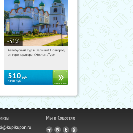
-51
%
Автобусный тур в Великий Новгород
04:49:05
Купили:
2
от туроператора «ХохломаТур»
Сенная площадь
510
руб.
5190
руб.
такты
Мы в Соцсетях
si@kupikupon.ru