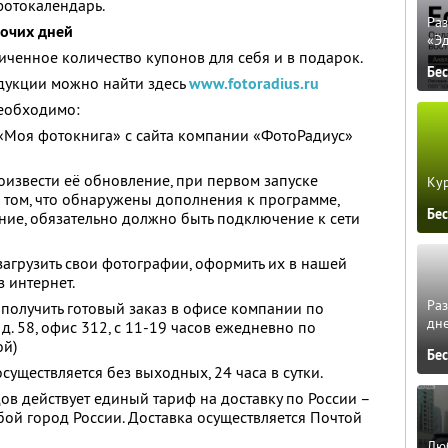
фотокалендарь.
Ра
бочих дней
«Э
ченное количество купонов для себя и в подарок.
Бе
дукции можно найти здесь
www.fotoradius.ru
еобходимо:
«Моя фотокнига» с сайта компании «ФотоРадиус»
извести её обновление, при первом запуске
Кур
 том, что обнаружены дополнения к программе,
Бе
ние, обязательно должно быть подключение к сети
агрузить свои фотографии, оформить их в нашей
з интернет.
Ра
 получить готовый заказ в офисе компании по
дне
 д. 58, офис 312, с 11-19 часов ежедневно по
ой)
Бе
существляется без выходных, 24 часа в сутки.
ов действует единый тариф на доставку по России –
юбой город России. Доставка осуществляется Почтой
Люб