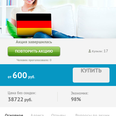
Акция завершилась
17
ПОВТОРИТЬ АКЦИЮ
Купили:
Человек проголосовало: 0
КУПИТЬ
600
от
руб.
Цена без скидки:
Экономия:
38722
98%
руб.
Основное
Адреса
Отзывы
Вопросы по акции