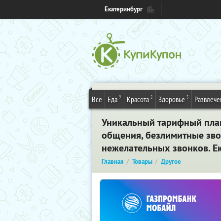
Екатеринбург
9
2
3
Все
Еда
Красота
Здоровье
Развлече
Уникальный тарифный план 
общения, безлимитные звон
нежелательных звонков. Е
Главная
Товары
Другое