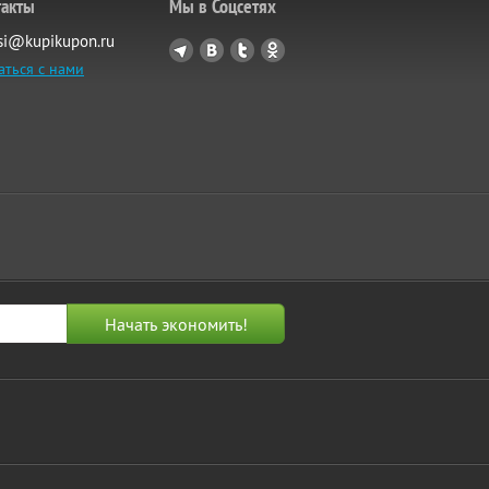
такты
Мы в Соцсетях
si@kupikupon.ru
аться с нами