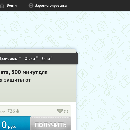
Войти
Зарегистрироваться
52
18
8
Промокоды
Отели
Дети
ета, 500 минут для
я защиты от
726
(1)
или:
0
ПОЛУЧИТЬ
руб.