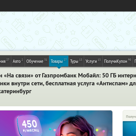
27
2
31
27
13
13
90
ния
Авто
Обучение
Товары
Туры
Услуги
ПолучиКупон
«На связи» от Газпромбанк Мобайл: 50 ГБ интерн
ки внутри сети, бесплатная услуга «Антиспам» дл
катеринбург
Получ