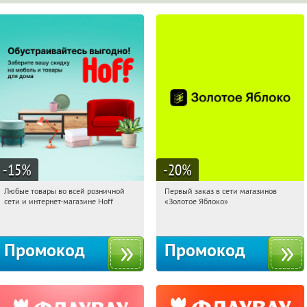
-15
%
-20
%
Любые товары во всей розничной
Первый заказ в сети магазинов
01:50:59
Получили:
83
01:50:59
Получи первым!
сети и интернет-магазине Hoff
«Золотое Яблоко»
Москва, 1-й Волоколамский проезд,
Россия
10с1
Промокод
Промокод