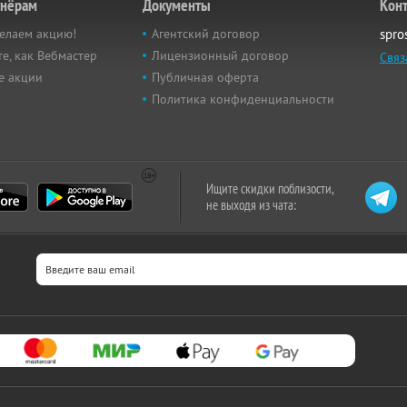
тнёрам
Документы
Кон
елаем акцию!
Агентский договор
spro
е, как Вебмастер
Лицензионный договор
Связ
е акции
Публичная оферта
Политика конфиденциальности
Ищите скидки поблизости,
не выходя из чата: