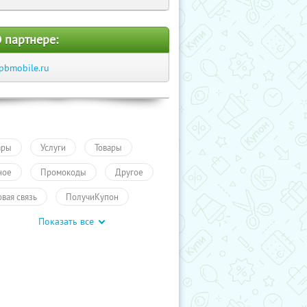
 партнере:
pbmobile.ru
ары
Услуги
Товары
ное
Промокоды
Другое
овая связь
ПолучиКупон
Показать все