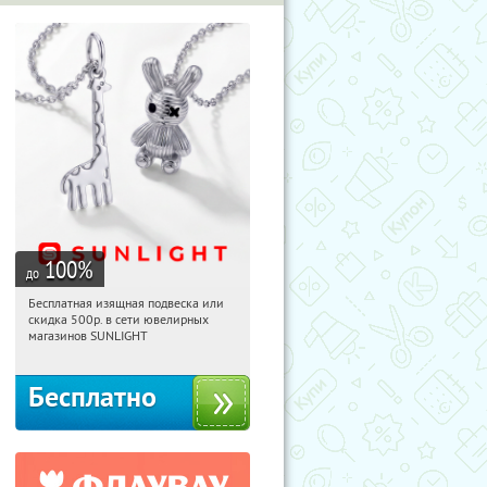
100
%
до
Бесплатная изящная подвеска или
01:50:59
Получили:
74
скидка 500р. в сети ювелирных
Россия
магазинов SUNLIGHT
Бесплатно