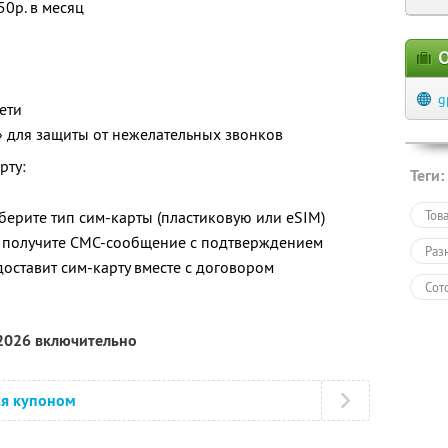
50р. в месяц
О
g
ети
» для защиты от нежелательных звонков
рту:
Теги:
берите тип сим-карты (пластиковую или eSIM)
Тов
 получите СМС-сообщение с подтверждением
Раз
доставит сим-карту вместе с договором
Сот
 2026 включительно
ся купоном