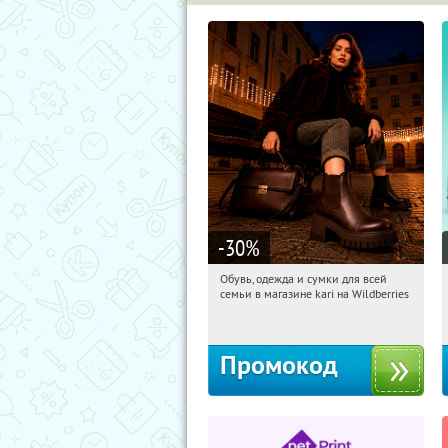
-30
%
Обувь, одежда и сумки для всей
01:50:59
Получили:
31
семьи в магазине kari на Wildberries
Россия
Промокод