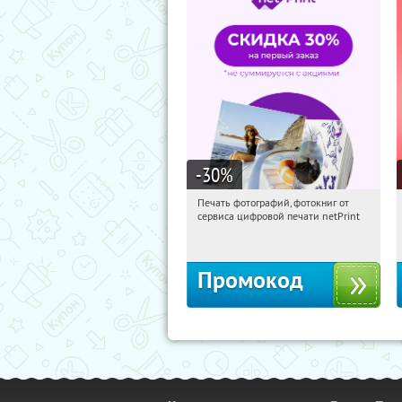
-30
%
Печать фотографий, фотокниг от
01:50:59
Получили:
4
сервиса цифровой печати netPrint
Россия
Промокод