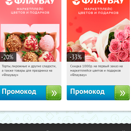
-20
%
-33
%
Торты, пирожные и другие сладости,
Скидка 1000р. на первый заказ на
01:50:59
Получили:
6
01:50:59
Получили:
18
а также товары для праздника на
маркетплейсе цветов и подарков
Россия
Россия
«Флаувау»
«Флаувау»
Промокод
Промокод