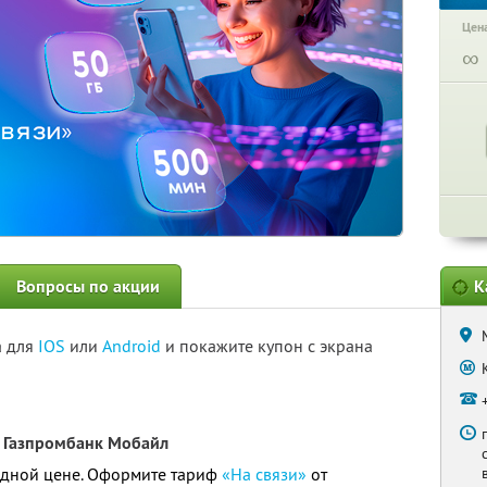
Цена
∞
Вопросы по акции
К
а для
IOS
или
Android
и покажите купон с экрана
 Газпромбанк Мобайл
годной цене. Оформите тариф
«На связи»
от