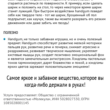
старается растечься по поверхности. К примеру, если сделать
шарик и положить на стол, то через некоторое время шарик
станет лужицей. При быстром воздействии handgum поведет
себя как твердое тело - тот же шарик, брошенный об пол
подпрыгнет, как каучук, также вы можете разорвать его резким
движением или даже забить им гвоздь!
ПОЛЕЗНО
Handgum, не только забавная игрушка, но и очень полезный
предмет. Handgum способствует развитию мелкой моторики
пальцев рук, развитию речи и почерка, снимает агрессию и
раздражение, развивает творческое мышление, укрепляет
кистевые мышцы рук, создает позитивно эмоциональный фон
и является замечательным антистрессом. Хэндгамы пастельных
тонов гармонизируют, дарят блаженство и покой, а хэндгамы
ярких цветов заряжают положительными эмоциями!
Самое яркое и забавное вещество, которое вы
когда-либо держали в руках!
Услуги предоставляет: Общество с ограниченной
ответственностью «Молекула»,
ИНН 5028027330
, ОГРН
1085028001145