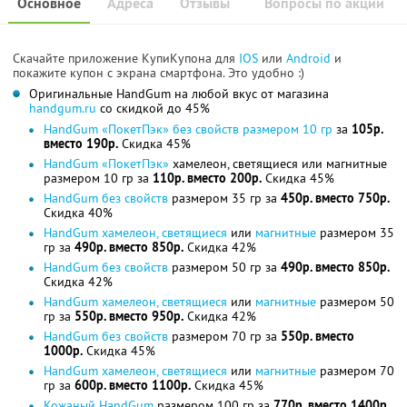
Основное
Адреса
Отзывы
Вопросы по акции
Скачайте приложение КупиКупона для
IOS
или
Android
и
покажите купон с экрана смартфона. Это удобно :)
Оригинальные HandGum на любой вкус от магазина
handgum.ru
со скидкой до 45%
HandGum «ПокетПэк» без свойств размером 10 гр
за
105р.
вместо 190р.
Скидка 45%
HandGum «ПокетПэк»
хамелеон, светящиеся или магнитные
размером 10 гр за
110р. вместо 200р.
Скидка 45%
HandGum без свойств
размером 35 гр за
450р. вместо 750р.
Скидка 40%
HandGum хамелеон, светящиеся
или
магнитные
размером 35
гр за
490р. вместо 850р.
Скидка 42%
HandGum без свойств
размером 50 гр за
490р. вместо 850р.
Скидка 42%
HandGum хамелеон, светящиеся
или
магнитные
размером 50
гр за
550р. вместо 950р.
Скидка 42%
HandGum без свойств
размером 70 гр за
550р. вместо
1000р.
Скидка 45%
HandGum хамелеон, светящиеся
или
магнитные
размером 70
гр за
600р. вместо 1100р.
Скидка 45%
Кожаный HandGum
размером 100 гр за
770р. вместо 1400р.