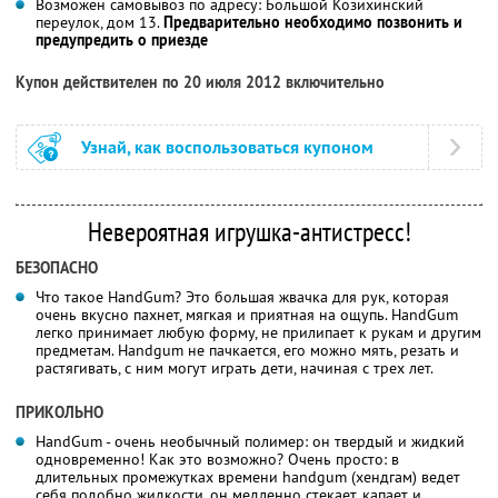
Возможен самовывоз по адресу: Большой Козихинский
переулок, дом 13.
Предварительно необходимо позвонить и
предупредить о приезде
Купон действителен по 20 июля 2012 включительно
Узнай, как воспользоваться купоном
Невероятная игрушка-антистресс!
БЕЗОПАСНО
Что такое HandGum? Это большая жвачка для рук, которая
очень вкусно пахнет, мягкая и приятная на ощупь. HandGum
легко принимает любую форму, не прилипает к рукам и другим
предметам. Handgum не пачкается, его можно мять, резать и
растягивать, с ним могут играть дети, начиная с трех лет.
ПРИКОЛЬНО
HandGum - очень необычный полимер: он твердый и жидкий
одновременно! Как это возможно? Очень просто: в
длительных промежутках времени handgum (хендгам) ведет
себя подобно жидкости, он медленно стекает, капает и