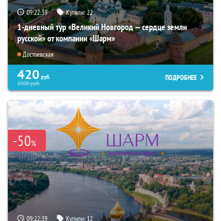
09:22:37
Купили:
22
1-дневный тур «Великий Новгород — сердце земли
русской» от компании «Шарм»
Достоевская
420
ПОДРОБНЕЕ
руб.
3300
руб.
-50
%
09:22:37
Купили:
12