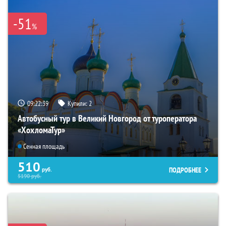
-51
%
09:22:37
Купили:
2
Автобусный тур в Великий Новгород от туроператора
«ХохломаТур»
Сенная площадь
510
ПОДРОБНЕЕ
руб.
5190
руб.