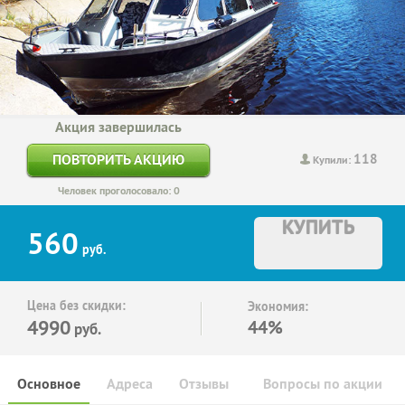
Акция завершилась
118
ПОВТОРИТЬ АКЦИЮ
Купили:
Человек проголосовало: 0
КУПИТЬ
560
руб.
Цена без скидки:
Экономия:
4990
44%
руб.
Основное
Адреса
Отзывы
Вопросы по акции