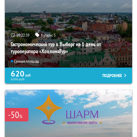
09:22:37
Купили:
5
Гастрономический тур в Выборг на 1 день от
туроператора «ХохломаТур»
Сенная площадь
620
ПОДРОБНЕЕ
руб.
6290
руб.
-50
%