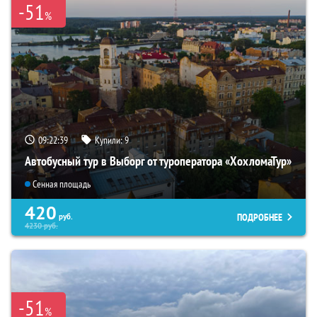
-51
%
09:22:37
Купили:
9
Автобусный тур в Выборг от туроператора «ХохломаТур»
Сенная площадь
420
ПОДРОБНЕЕ
руб.
4230
руб.
-51
%