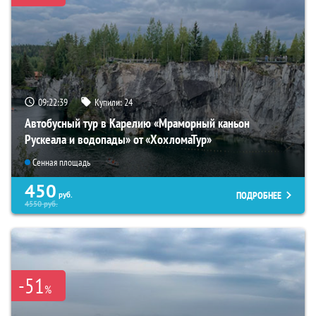
09:22:37
Купили:
24
Автобусный тур в Карелию «Мраморный каньон
Рускеала и водопады» от «ХохломаТур»
Сенная площадь
450
ПОДРОБНЕЕ
руб.
4550
руб.
-51
%