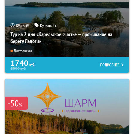
09:22:37
Купили:
39
Тур на 2 дня «Карельское счастье — проживание на
берегу Ладоги»
Достоевская
1740
ПОДРОБНЕЕ
руб.
13900
руб.
-50
%