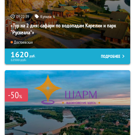
09:22:37
Купили:
6
«Тур на 2 дня: сафари по водопадам Карелии и парк
“Рускеала"»
Достоевская
1620
ПОДРОБНЕЕ
руб.
12900
руб.
-50
%