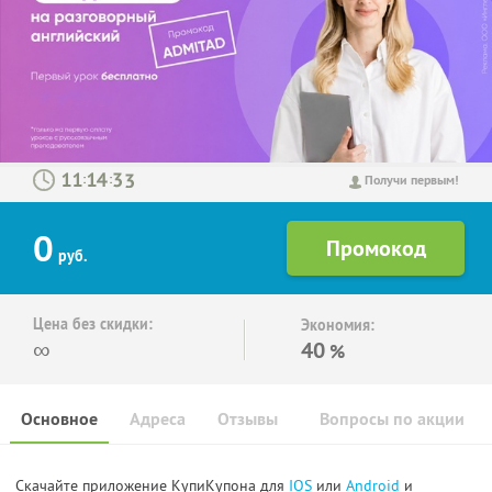
:
:
Получи первым!
0
руб.
Цена без скидки:
Экономия:
∞
40
%
Основное
Адреса
Отзывы
Вопросы по акции
Скачайте приложение КупиКупона для
IOS
или
Android
и