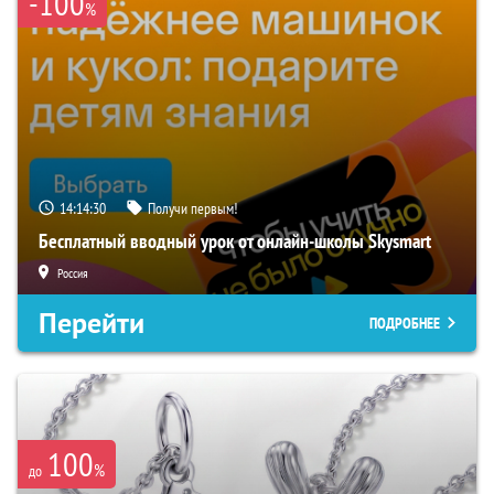
-100
%
14:14:29
Получи первым!
Бесплатный вводный урок от онлайн-школы Skysmart
Россия
Перейти
ПОДРОБНЕЕ
100
%
до