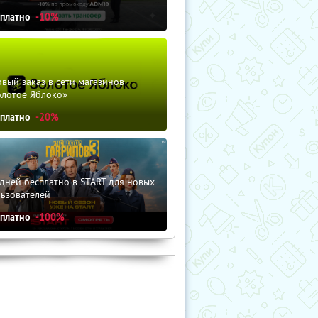
сплатно
-10%
вый заказ в сети магазинов
олотое Яблоко»
сплатно
-20%
дней бесплатно в START для новых
льзователей
сплатно
-100%