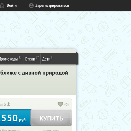
Войти
Зарегистрироваться
51
17
8
Промокоды
Отели
Дети
поближе с дивной природой
3
(0)
и:
2550
КУПИТЬ
руб.
 без скидки: