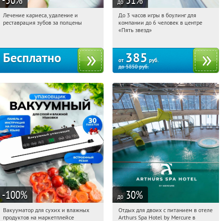
до
Лечение кариеса, удаление и
До 3 часов игры в боулинг для
04:54:00
Получили:
213
04:54:00
Купили:
40
реставрация зубов за полцены
компании до 6 человек в центре
Уральская
Екатеринбург, Сибирский тракт
«Пять звезд»
(дублер), д. 2, эт. 4 (ТРЦ «КомсоМолл»)
Бесплатно
385
от
руб.
до
5850
руб.
-100
%
30
%
до
Вакууматор для сухих и влажных
Отдых для двоих с питанием в отеле
04:54:00
Получили:
191
04:54:00
Купи первым!
продуктов на маркетплейсе
Arthurs Spa Hotel by Mercure в