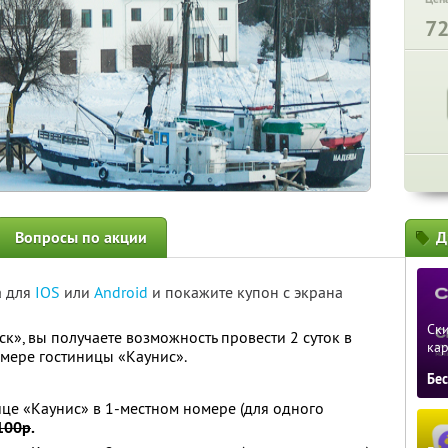
7
Вопросы по акции
Д
а для
IOS
или
Android
и покажите купон с экрана
Ски
к», вы получаете возможность провести 2 суток в
ка
омере гостиницы «Каунис».
Бе
ице «Каунис» в 1-местном номере (для одного
100р
.