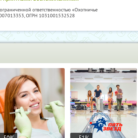
с ограниченной ответственностью «Охотничье
007013353
, ОГРН 1031001532528
-50
%
51
%