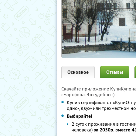
Основное
Отзывы
Скачайте приложение КупиКупон
смартфона. Это удобно :)
Купив сертификат от «КупиОтпус
одно-, двух- или трехместном н
Выбирайте!
2 суток проживания в гостин
человека)
за 2050р. вместо
4