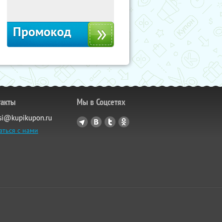
Москва, 1-й Волоколамский проезд,
10с1
Промокод
такты
Мы в Соцсетях
si@kupikupon.ru
аться с нами