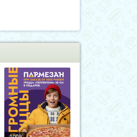
-100
%