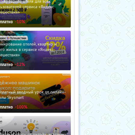
нирование отеля для всех
ьзователей сервиса «Яндекс
тешествия»
сплатно
-10%
нирование отелей, квартир и
го жилья в сервисе «Яндекс
тешествия»
сплатно
-12%
сплатный вводный урок от онлайн-
олы Skysmart
сплатно
-100%
зличные курсы от онлайн-академии