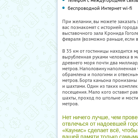
телефон с междугородней связ
беспроводной Интернет wi-fi
При желании, вы можете заказать 
вас познакомят с историей города
выставочного зала Кронида Гогол
февраля (возможно раньше, если вс
В 35 км от гостиницы находится 
вырубленная руками человека в м
древнего моря почти два миллиард
метров. Наполовину наполненная 
обрамлена и пологими и отвесны
метров. Борта каньона пронизан
и шахтами. Один из таких комплек
посещения. Мало кого оставит р
шахты, проход по штольне и мос
метров.
Нет ничего лучше, чем прове
отвлечься от надоевшей гор
«Каунис» сделает всё, чтобы
вашей памяти только самым