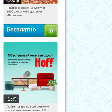
Подарок к заказу на сумму от
04:54:00
Получили:
37
1000р. от службы доставки
Екатеринбург, проспект Академика
«Пармезан»
Сахарова, 64
Бесплатно
-15
%
Любые товары во всей розничной
04:54:00
Получили:
83
сети и интернет-магазине Hoff