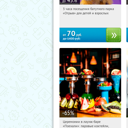
до
3 часа посещения батутного парка
04:54:00
Купили:
202
«Отрыв» для детей и взрослых
Екатеринбург, улица Щербакова, 2К
70
от
руб.
до
1400
руб.
-65
%
Церемонии в лаунж-баре
04:54:00
Получили:
27
«Поехали»: паровые коктейли,