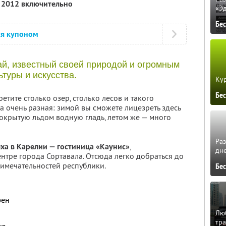
я 2012 включительно
«Э
Бе
ся купоном
й, известный своей природой и огромным
туры и искусства.
Кур
Бе
етите столько озер, столько лесов и такого
 очень разная: зимой вы сможете лицезреть здесь
крытую льдом водную гладь, летом же — много
Ра
ха в Карелии — гостиница «Каунис»
,
дне
нтре города Сортавала. Отсюда легко добраться до
римечательностей республики.
Бе
фен
Люб
тра