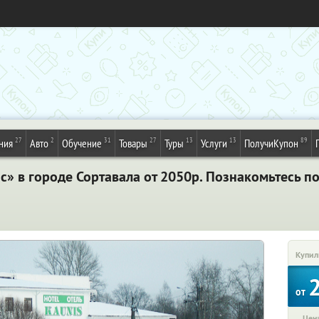
27
2
31
27
13
13
89
ния
Авто
Обучение
Товары
Туры
Услуги
ПолучиКупон
ис» в городе Сортавала от 2050р. Познакомьтесь 
Купил
от
Цена