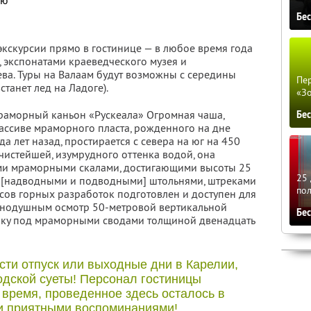
ью
Бе
экскурсии прямо в гостинице — в любое время года
, экспонатами краеведческого музея и
ева. Туры на Валаам будут возможны с середины
Пер
танет лед на Ладоге).
«З
мраморный каньон «Рускеала» Огромная чаша,
Бе
ассиве мраморного пласта, рожденного на дне
а лет назад, простирается с севера на юг на 450
чистейшей, изумрудного оттенка водой, она
ми мраморными скалами, достигающими высоты 25
25 
ы [надводными и подводными] штольнями, штреками
по
сов горных разработок подготовлен и доступен для
авнодушным осмотр 50-метровой вертикальной
Бе
тику под мраморными сводами толщиной двенадцать
сти отпуск или выходные дни в Карелии,
одской суеты! Персонал гостиницы
 время, проведенное здесь осталось в
и приятными воспоминаниями!