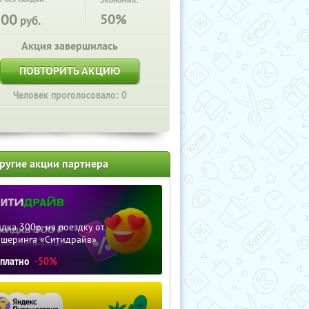
Экономия:
200
50%
руб.
Акция завершилась
ПОВТОРИТЬ АКЦИЮ
Человек проголосовало: 0
ругие акции партнера
дка 300р. на поездку от
ршеринга «Ситидрайв»
сплатно
-50%