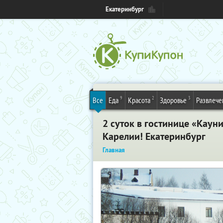
Екатеринбург
9
2
3
Все
Еда
Красота
Здоровье
Развлече
2 суток в гостинице «Каун
Карелии! Екатеринбург
Главная