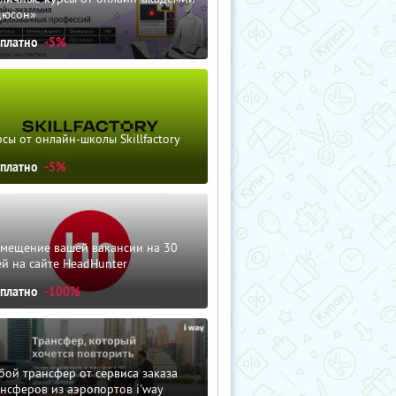
дюсон»
сплатно
-5%
сы от онлайн-школы Skillfactory
сплатно
-5%
змещение вашей вакансии на 30
й на сайте HeadHunter
сплатно
-100%
ой трансфер от сервиса заказа
нсферов из аэропортов i'way