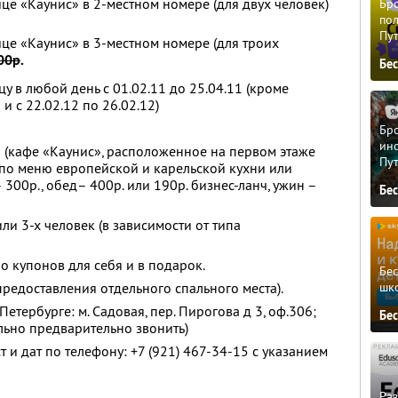
це «Каунис» в 2-местном номере (для двух человек)
Бро
пол
Пу
ице «Каунис» в 3-местном номере (для троих
00р
.
Бе
цу в любой день с 01.02.11 до 25.04.11 (кроме
 и с 22.02.12 по 26.02.12)
Бро
ино
 (кафе «Каунис», расположенное на первом этаже
Пу
 по меню европейской и карельской кухни или
 300р., обед– 400р. или 190р. бизнес-ланч, ужин –
Бе
или 3-х человек (в зависимости от типа
о купонов для себя и в подарок.
Бе
шк
 предоставления отдельного спального места).
етербурге: м. Садовая, пер. Пирогова д 3, оф.306;
Бе
ельно предварительно звонить)
и дат по телефону: +7 (921) 467-34-15 с указанием
Ра