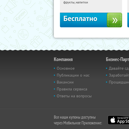
Екатеринбург, Мельковская улица, 2Б
фрукты, напитки
Бесплатно
Компания
Бизнес-Пар
Основное
Давайте сд
Публикации о нас
Заработайт
Вакансии
Прошедши
Правила сервиса
Ответы на вопросы
Все наши купоны доступны
через Мобильное Приложение: