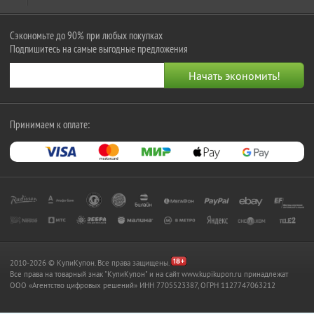
Сэкономьте до 90% при любых покупках
Подпишитесь на самые выгодные предложения
Принимаем к оплате:
2010-2026 © КупиКупон. Все права защищены.
Все права на товарный знак "КупиКупон" и на сайт www.kupikupon.ru принадлежат
OOO «Агентство цифровых решений» ИНН 7705523387, ОГРН 1127747063212