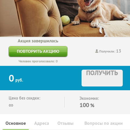
Акция завершилась
13
ПОВТОРИТЬ АКЦИЮ
Получили:
Человек проголосовало: 0
ПОЛУЧИТЬ
0
руб.
Цена без скидки:
Экономия:
∞
100
%
Основное
Адреса
Отзывы
Вопросы по акции