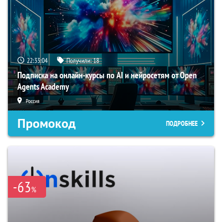
22:33:03
Получили:
18
Подписка на онлайн-курсы по AI и нейросетям от Open
Agents Academy
Россия
Промокод
ПОДРОБНЕЕ
-63
%