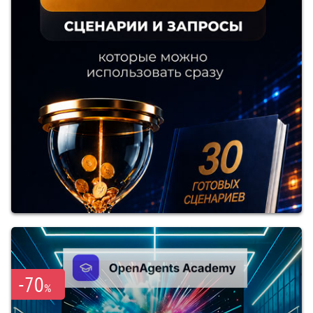
-70
%