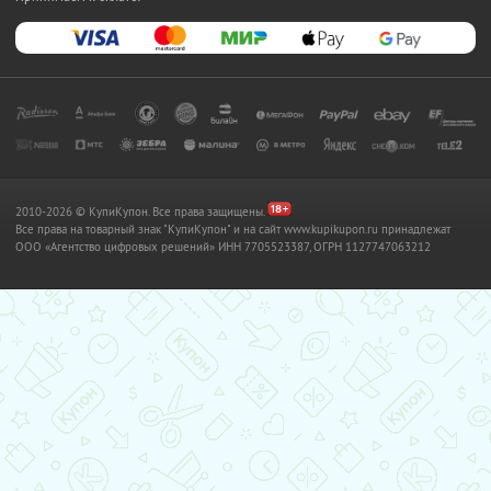
2010-2026 © КупиКупон. Все права защищены.
Все права на товарный знак "КупиКупон" и на сайт www.kupikupon.ru принадлежат
OOO «Агентство цифровых решений» ИНН 7705523387, ОГРН 1127747063212