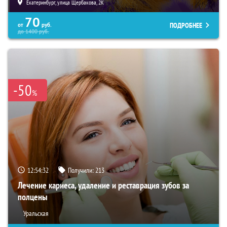
Екатеринбург, улица Щербакова, 2К
70
ПОДРОБНЕЕ
от
руб.
до
1400
руб.
-50
%
12:54:30
Получили:
213
Лечение кариеса, удаление и реставрация зубов за
полцены
Уральская