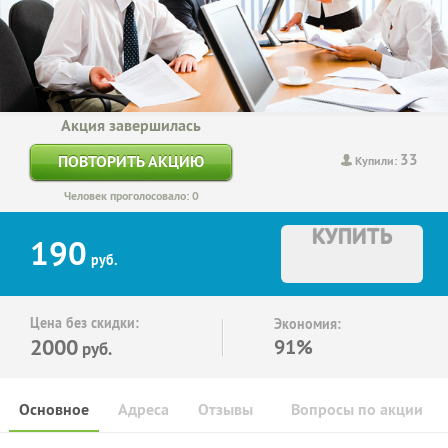
Акция завершилась
33
ПОВТОРИТЬ АКЦИЮ
Купили:
Человек проголосовало: 0
КУПИТЬ
190
руб.
Цена без скидки:
Экономия:
2000
91%
руб.
Основное
Адреса
Отзывы
Вопросы по акции