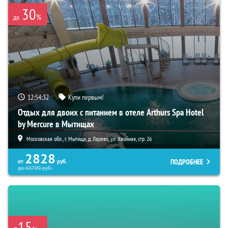
30
%
до
12:54:30
Купи первым!
Отдых для двоих с питанием в отеле Arthurs Spa Hotel
by Mercure в Мытищах
Московская обл., г. Мытищи, д. Ларево, ул. Хвойная, стр. 26
2828
ПОДРОБНЕЕ
от
руб.
до
65700
руб.
-15