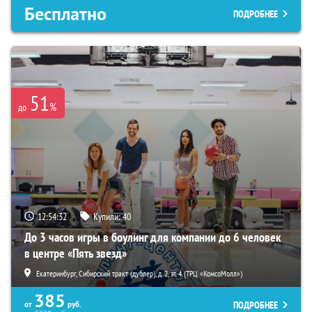
Бесплатно
ПОДРОБНЕЕ
51
%
до
12:54:30
Купили:
40
До 3 часов игры в боулинг для компании до 6 человек
в центре «Пять звезд»
Екатеринбург, Сибирский тракт (дублер), д. 2, эт. 4 (ТРЦ «КомсоМолл»)
385
ПОДРОБНЕЕ
от
руб.