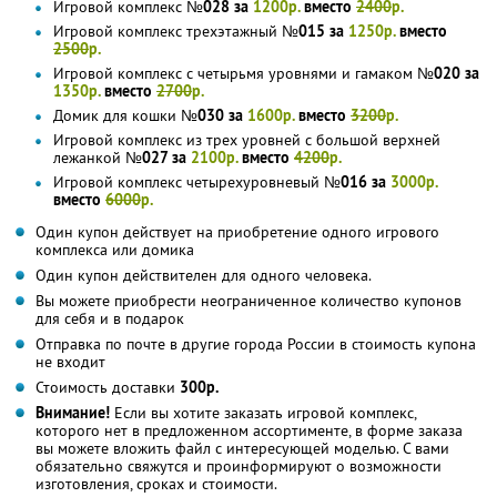
Игровой комплекс
№028 за
1200р.
вместо
2400
р.
Игровой комплекс трехэтажный
№015 за
1250р.
вместо
2500
р.
Игровой комплекс с четырьмя уровнями и гамаком
№020 за
1350р.
вместо
2700
р.
Домик для кошки
№030 за
1600р.
вместо
3200
р.
Игровой комплекс из трех уровней с большой верхней
лежанкой
№027 за
2100р.
вместо
4200
р.
Игровой комплекс четырехуровневый
№016 за
3000р.
вместо
6000
р.
Один купон действует на приобретение одного игрового
комплекса или домика
Один купон действителен для одного человека.
Вы можете приобрести неограниченное количество купонов
для себя и в подарок
Отправка по почте в другие города России в стоимость купона
не входит
Стоимость доставки
300р.
Внимание!
Если вы хотите заказать игровой комплекс,
которого нет в предложенном ассортименте, в форме заказа
вы можете вложить файл с интересующей моделью. С вами
обязательно свяжутся и проинформируют о возможности
изготовления, сроках и стоимости.