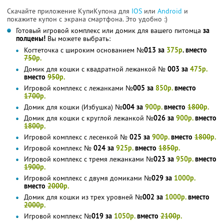
Скачайте приложение КупиКупона для
IOS
или
Android
и
покажите купон с экрана смартфона. Это удобно :)
Готовый игровой комплекс или домик для вашего питомца
за
полцены!
Вы можете выбрать:
Когтеточка с широким основанием
№013 за
375р
. вместо
750
р.
Домик для кошки с квадратной лежанкой
№ 003 за
475р.
вместо
950
р.
Игровой комплекс с лежанками
№005 за
850р.
вместо
1700
р.
Домик для кошки (Избушка)
№004 за
900р.
вместо
1800
р.
Домик для кошки с круглой лежанкой
№026 за
900р.
вместо
1800
р.
Игровой комплекс с лесенкой
№ 025 за
900р.
вместо
1800
р.
Игровой комплекс
№ 024 за
925р.
вместо
1850
р.
Игровой комплекс с тремя лежанками
№023 за
950р.
вместо
1900
р.
Игровой комплекс с двумя домиками
№029 за
1000р.
вместо
2000
р.
Домик для кошки из трех уровней
№002 за
1000р.
вместо
2000
р.
Игровой комплекс
№019 за
1050р.
вместо
2100
р.