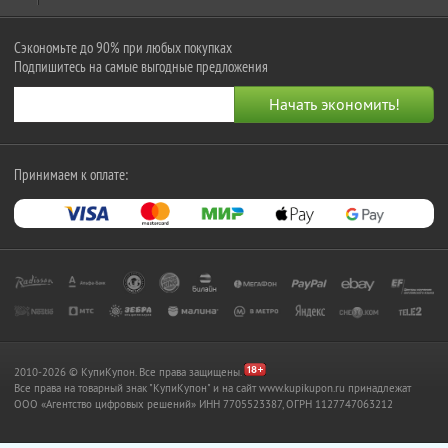
Сэкономьте до 90% при любых покупках
Подпишитесь на самые выгодные предложения
Принимаем к оплате:
2010-2026 © КупиКупон. Все права защищены.
Все права на товарный знак "КупиКупон" и на сайт www.kupikupon.ru принадлежат
OOO «Агентство цифровых решений» ИНН 7705523387, ОГРН 1127747063212