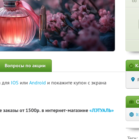
∞
Вопросы по акции
К
а для
IOS
или
Android
и покажите купон с экрана
О
 заказы от 1500р. в интернет-магазине
«ЛЭТУАЛЬ»
l
Теги: