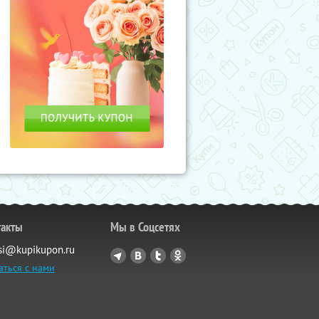
такты
Мы в Соцсетях
si@kupikupon.ru
аться с нами