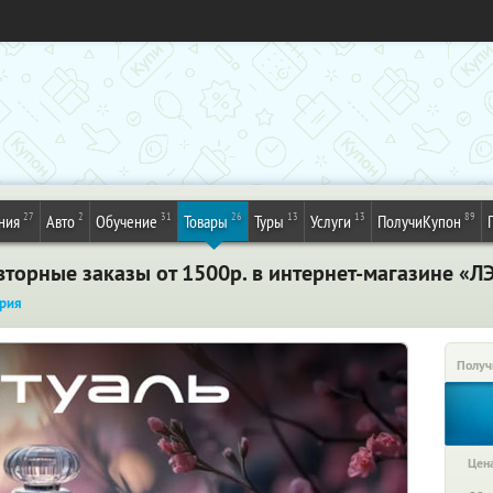
27
2
31
26
13
13
89
ния
Авто
Обучение
Товары
Туры
Услуги
ПолучиКупон
торные заказы от 1500р. в интернет-магазине «Л
рия
Получ
Цена