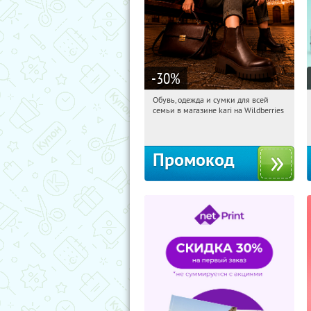
-30
%
Обувь, одежда и сумки для всей
21:48:55
Получи первым!
семьи в магазине kari на Wildberries
Россия
Промокод