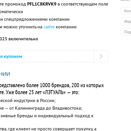
ите промокод
PFL1C8KRVK9
в соответствующем поле
томатически
Кос
ими спецпредложениями компании
Фир
и можно уточнить на
сайте
компании
Под
2025 включительно
Раз
Пол
ся купоном
НИИ
редставлено более 1000 брендов, 200 из которых
е. Уже более 25 лет «ЛЭТУАЛЬ» — это:
ской индустрии в России;
не — от Калининграда до Владивостока;
юзивные бренды и индивидуальный подход к
ва, где клиент не просто совершает покупку, а