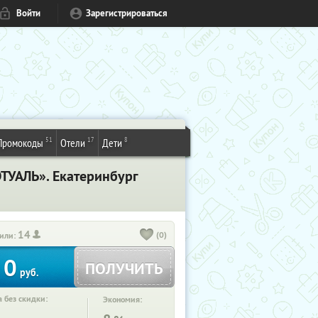
Войти
Зарегистрироваться
51
17
8
Промокоды
Отели
Дети
ЭТУАЛЬ». Екатеринбург
14
(0)
или:
0
ПОЛУЧИТЬ
руб.
 без скидки:
Экономия: