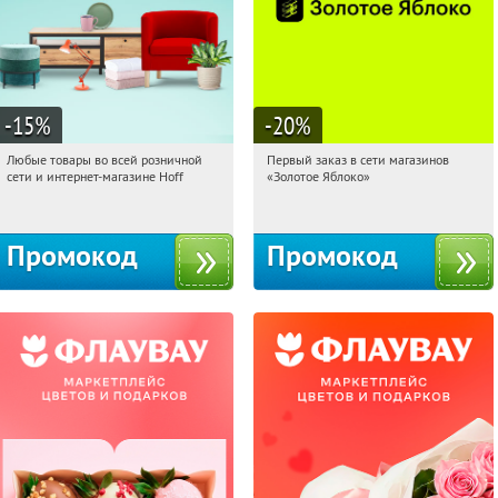
-15
%
-20
%
Любые товары во всей розничной
Первый заказ в сети магазинов
21:48:55
Получили:
83
21:48:55
Получи первым!
сети и интернет-магазине Hoff
«Золотое Яблоко»
Москва, 1-й Волоколамский проезд,
Россия
10с1
Промокод
Промокод