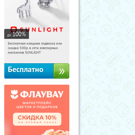
100
%
до
Бесплатная изящная подвеска или
21:48:55
Получили:
73
скидка 500р. в сети ювелирных
Россия
магазинов SUNLIGHT
Бесплатно