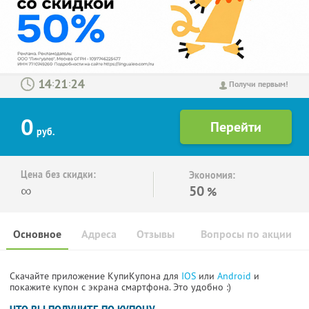
:
:
Получи первым!
0
руб.
Цена без скидки:
Экономия:
∞
50
%
Основное
Адреса
Отзывы
Вопросы по акции
Скачайте приложение КупиКупона для
IOS
или
Android
и
покажите купон с экрана смартфона. Это удобно :)