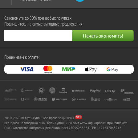
Сэкономьте до 90% при любых покупках
Подпишитесь на самые выгодные предложения
Принимаем к оплате:
2010-2026 © КупиКупон. Все права защищены.
Все права на товарный знак "КупиКупон" и на сайт www.kupikupon.ru принадлежат
OOO «Агентство цифровых решений» ИНН 7705523387, ОГРН 1127747063212