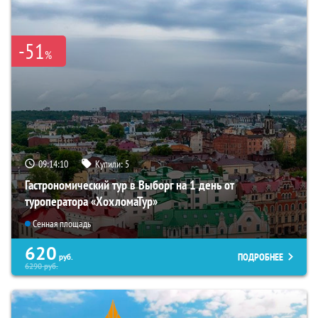
-51
%
09:14:09
Купили:
5
Гастрономический тур в Выборг на 1 день от
туроператора «ХохломаТур»
Сенная площадь
620
ПОДРОБНЕЕ
руб.
6290
руб.