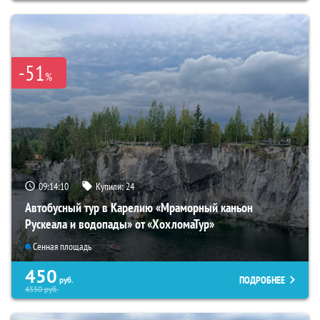
-51
%
09:14:09
Купили:
24
Автобусный тур в Карелию «Мраморный каньон
Рускеала и водопады» от «ХохломаТур»
Сенная площадь
450
ПОДРОБНЕЕ
руб.
4550
руб.