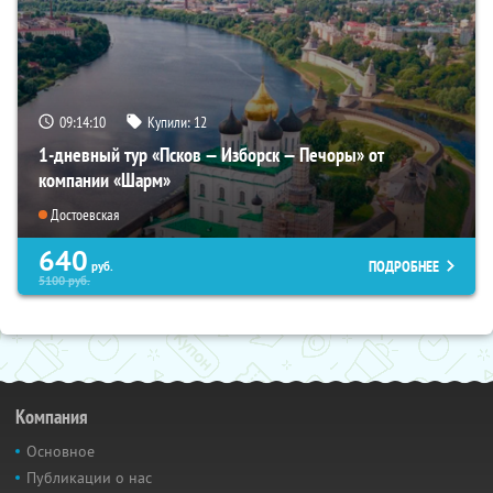
09:14:09
Купили:
12
1-дневный тур «Псков — Изборск — Печоры» от
компании «Шарм»
Достоевская
640
ПОДРОБНЕЕ
руб.
5100
руб.
Компания
Основное
Публикации о нас