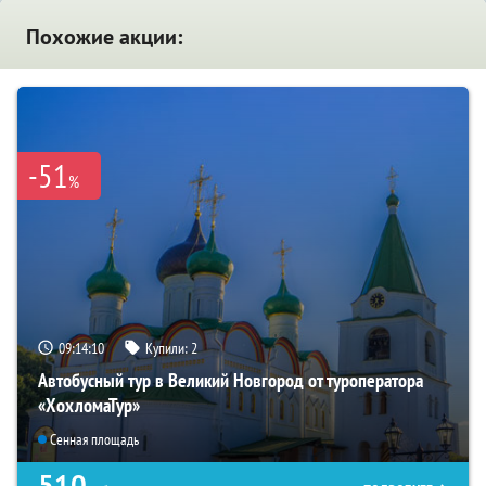
Похожие акции:
-51
%
09:14:09
Купили:
2
Автобусный тур в Великий Новгород от туроператора
«ХохломаТур»
Сенная площадь
510