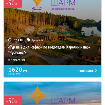
-50
%
09:14:09
Купили:
6
«Тур на 2 дня: сафари по водопадам Карелии и парк
“Рускеала"»
Достоевская
1620
ПОДРОБНЕЕ
руб.
12900
руб.
-50
%