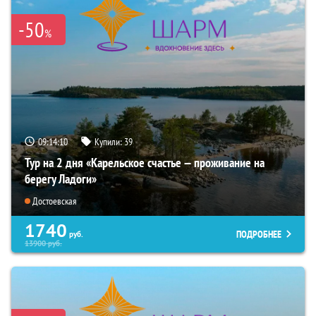
-50
%
09:14:09
Купили:
39
Тур на 2 дня «Карельское счастье — проживание на
берегу Ладоги»
Достоевская
1740
ПОДРОБНЕЕ
руб.
13900
руб.