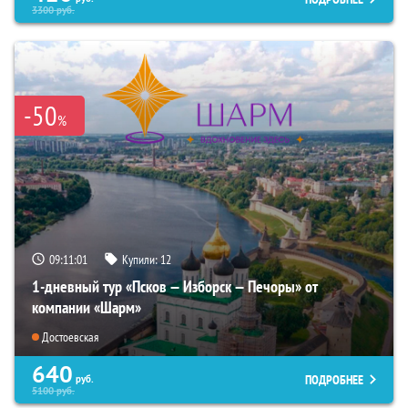
3300
руб.
-50
%
09:11:00
Купили:
12
1-дневный тур «Псков — Изборск — Печоры» от
компании «Шарм»
Достоевская
640
ПОДРОБНЕЕ
руб.
5100
руб.