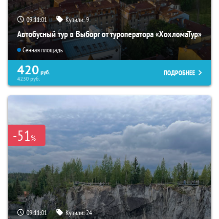
09:11:00
Купили:
9
Автобусный тур в Выборг от туроператора «ХохломаТур»
Сенная площадь
420
ПОДРОБНЕЕ
руб.
4230
руб.
-51
%
09:11:00
Купили:
24