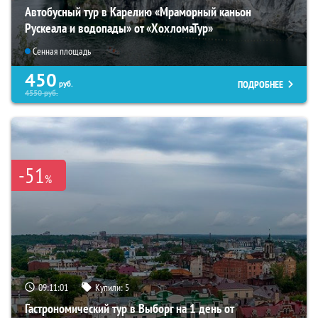
Автобусный тур в Карелию «Мраморный каньон
Рускеала и водопады» от «ХохломаТур»
Сенная площадь
450
ПОДРОБНЕЕ
руб.
4550
руб.
-51
%
09:11:00
Купили:
5
Гастрономический тур в Выборг на 1 день от