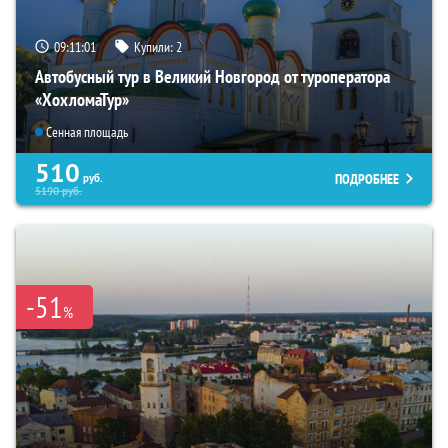
09:11:00
Купили:
2
Автобусный тур в Великий Новгород от туроператора
«ХохломаТур»
Сенная площадь
510
ПОДРОБНЕЕ
руб.
5190
руб.
-51
%