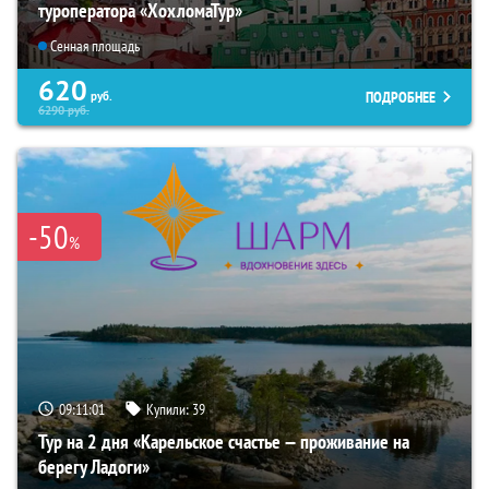
туроператора «ХохломаТур»
Сенная площадь
620
ПОДРОБНЕЕ
руб.
6290
руб.
-50
%
09:11:00
Купили:
39
Тур на 2 дня «Карельское счастье — проживание на
берегу Ладоги»