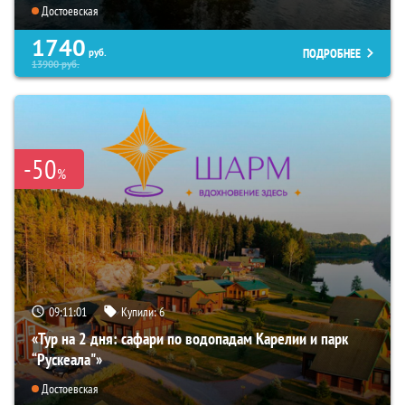
Достоевская
1740
ПОДРОБНЕЕ
руб.
13900
руб.
-50
%
09:11:00
Купили:
6
«Тур на 2 дня: сафари по водопадам Карелии и парк
“Рускеала"»
Достоевская