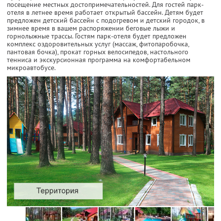
посещение местных достопримечательностей. Для гостей парк-
отеля в летнее время работает открытый бассейн. Детям будет
предложен детский бассейн с подогревом и детский городок, в
зимнее время в вашем распоряжении беговые лыжи и
горнолыжные трассы. Гостям парк-отеля будет предложен
комплекс оздоровительных услуг (массаж, фитопаробочка,
пантовая бочка), прокат горных велосипедов, настольного
тенниса и экскурсионная программа на комфортабельном
микроавтобусе.