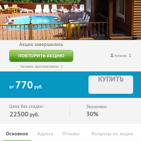
Акция завершилась
1
ПОВТОРИТЬ АКЦИЮ
Купили:
Человек проголосовало: 2
КУПИТЬ
770
от
руб.
Цена без скидки:
Экономия:
22500
30%
руб.
Основное
Адреса
Отзывы
Вопросы по акции