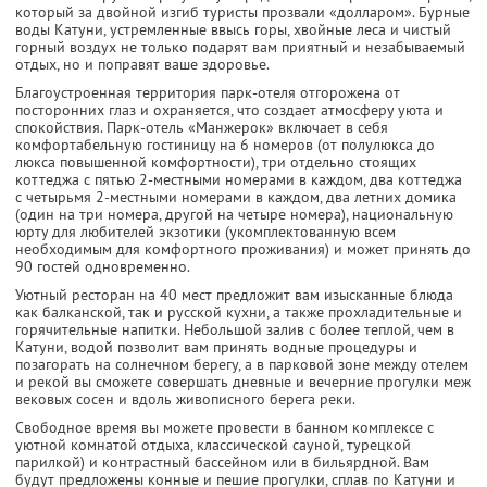
который за двойной изгиб туристы прозвали «долларом». Бурные
воды Катуни, устремленные ввысь горы, хвойные леса и чистый
горный воздух не только подарят вам приятный и незабываемый
отдых, но и поправят ваше здоровье.
Благоустроенная территория парк-отеля отгорожена от
посторонних глаз и охраняется, что создает атмосферу уюта и
спокойствия. Парк-отель «Манжерок» включает в себя
комфортабельную гостиницу на 6 номеров (от полулюкса до
люкса повышенной комфортности), три отдельно стоящих
коттеджа с пятью 2-местными номерами в каждом, два коттеджа
с четырьмя 2-местными номерами в каждом, два летних домика
(один на три номера, другой на четыре номера), национальную
юрту для любителей экзотики (укомплектованную всем
необходимым для комфортного проживания) и может принять до
90 гостей одновременно.
Уютный ресторан на 40 мест предложит вам изысканные блюда
как балканской, так и русской кухни, а также прохладительные и
горячительные напитки. Небольшой залив с более теплой, чем в
Катуни, водой позволит вам принять водные процедуры и
позагорать на солнечном берегу, а в парковой зоне между отелем
и рекой вы сможете совершать дневные и вечерние прогулки меж
вековых сосен и вдоль живописного берега реки.
Свободное время вы можете провести в банном комплексе с
уютной комнатой отдыха, классической сауной, турецкой
парилкой) и контрастный бассейном или в бильярдной. Вам
будут предложены конные и пешие прогулки, сплав по Катуни и