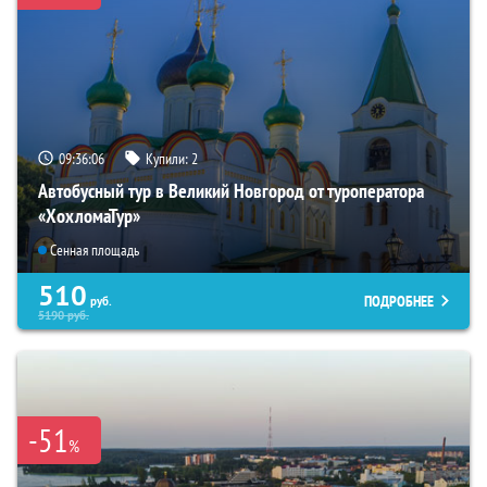
09:36:04
Купили:
2
Автобусный тур в Великий Новгород от туроператора
«ХохломаТур»
Сенная площадь
510
ПОДРОБНЕЕ
руб.
5190
руб.
-51
%