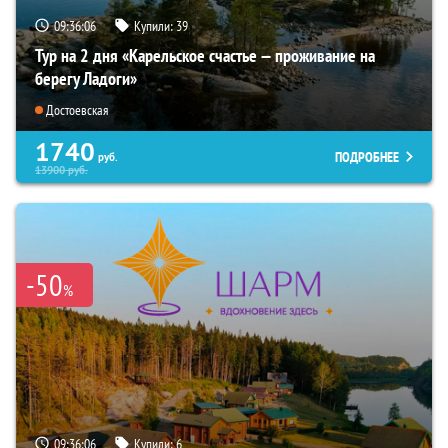
09:36:04
Купили:
39
Тур на 2 дня «Карельское счастье — проживание на
берегу Ладоги»
Достоевская
1740
ПОДРОБНЕЕ
руб.
13900
руб.
-50
%
09:36:04
Купили:
6