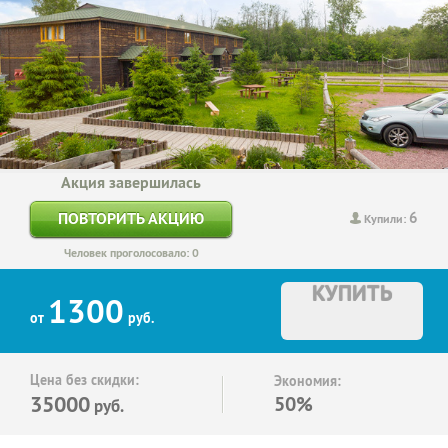
Акция завершилась
6
ПОВТОРИТЬ АКЦИЮ
Купили:
Человек проголосовало: 0
КУПИТЬ
1300
от
руб.
Цена без скидки:
Экономия:
35000
50%
руб.