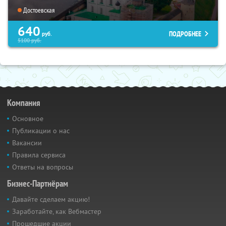
Достоевская
640
ПОДРОБНЕЕ
руб.
5100
руб.
Компания
Основное
Публикации о нас
Вакансии
Правила сервиса
Ответы на вопросы
Бизнес-Партнёрам
Давайте сделаем акцию!
Заработайте, как Вебмастер
Прошедшие акции