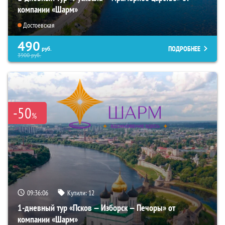
компании «Шарм»
Достоевская
490
ПОДРОБНЕЕ
руб.
3900
руб.
-50
%
09:36:04
Купили:
12
1-дневный тур «Псков — Изборск — Печоры» от
компании «Шарм»