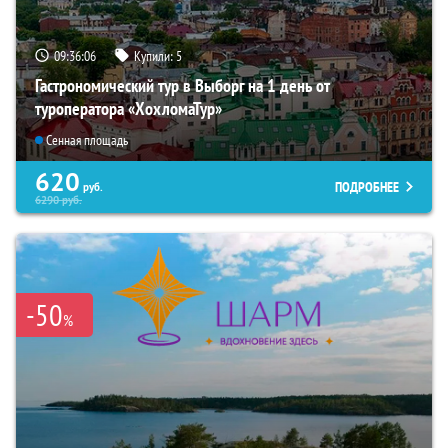
09:36:04
Купили:
5
Гастрономический тур в Выборг на 1 день от
туроператора «ХохломаТур»
Сенная площадь
620
ПОДРОБНЕЕ
руб.
6290
руб.
-50
%