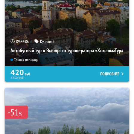
09:36:04
Купили:
9
Автобусный тур в Выборг от туроператора «ХохломаТур»
Сенная площадь
420
ПОДРОБНЕЕ
руб.
4230
руб.
-51
%