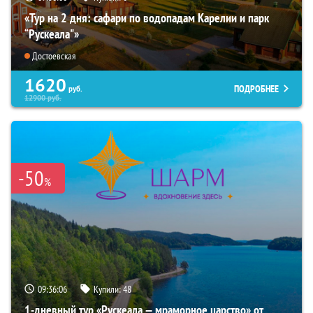
«Тур на 2 дня: сафари по водопадам Карелии и парк
“Рускеала"»
Достоевская
1620
ПОДРОБНЕЕ
руб.
12900
руб.
-50
%
09:36:04
Купили:
48
1-дневный тур «Рускеала — мраморное царство» от