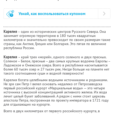
Узнай, как воспользоваться купоном
Карелия
– один из исторических центров Русского Севера. Она
занимает огромную территорию в 180 тысяч квадратных
километров и значительно превосходит по своим размерам такие
страны, как Англия, Греция или Болгария. Это пятая по величине
республика России.
Карелия
– край трех «морей», одного соленого и двух пресных.
Соленое – Белое, пресные – два самых крупных водоема Европы –
Ладожское и Онежское озера. Всего в республике насчитывается
более 60 тысяч озер и 27 тысяч рек. Нигде больше на планете нет
такого соотношения суши и водной поверхности!
Карелия богата целебными водными источниками и родниками.
Не зря сам Петр I велел основать недалеко от Петрозаводска
первый российский курорт «Марциальные воды» — это четыре
источника с высокой концентрацией активного железа. Их вода
лечит целый букет заболеваний. А рядом с ними стоит церковь
апостола Петра, построенная по проекту императора в 1721 году
для отдыхающих на курорте.
Всего в двух километрах от первого российского курорта, в