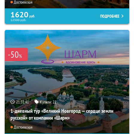
Достоевская
1620
ПОДРОБНЕЕ
руб.
12900
руб.
-50
%
21:31:40
Купили:
22
1-дневный тур «Великий Новгород — сердце земли
русской» от компании «Шарм»
Достоевская