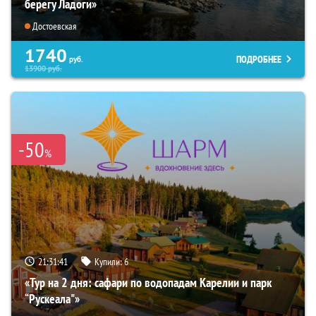
берегу Ладоги»
Достоевская
1740
ПОДРОБНЕЕ
руб.
13900
руб.
-50
%
21:31:40
Купили:
6
«Тур на 2 дня: сафари по водопадам Карелии и парк
“Рускеала"»