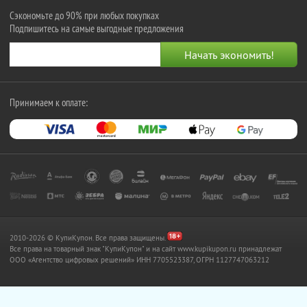
Сэкономьте до 90% при любых покупках
Подпишитесь на самые выгодные предложения
Принимаем к оплате:
2010-2026 © КупиКупон. Все права защищены.
Все права на товарный знак "КупиКупон" и на сайт www.kupikupon.ru принадлежат
OOO «Агентство цифровых решений» ИНН 7705523387, ОГРН 1127747063212