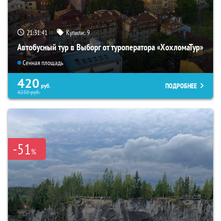
21:31:40
Купили:
9
Автобусный тур в Выборг от туроператора «ХохломаТур»
Сенная площадь
420
ПОДРОБНЕЕ
руб.
4230
руб.
-51
%