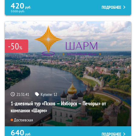
420
ПОДРОБНЕЕ
руб.
3300
руб.
-50
%
21:31:40
Купили:
12
1-дневный тур «Псков — Изборск — Печоры» от
компании «Шарм»
Достоевская
640
ПОДРОБНЕЕ
руб.