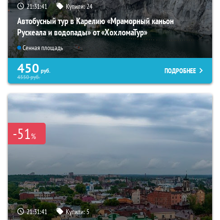
21:31:40
Купили:
24
Автобусный тур в Карелию «Мраморный каньон
Рускеала и водопады» от «ХохломаТур»
Сенная площадь
450
ПОДРОБНЕЕ
руб.
4550
руб.
-51
%
21:31:40
Купили:
5