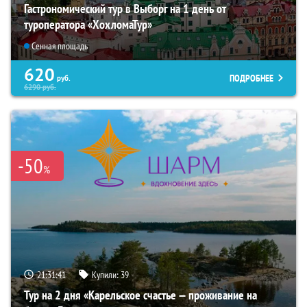
Гастрономический тур в Выборг на 1 день от
туроператора «ХохломаТур»
Сенная площадь
620
ПОДРОБНЕЕ
руб.
6290
руб.
-50
%
21:31:40
Купили:
39
Тур на 2 дня «Карельское счастье — проживание на