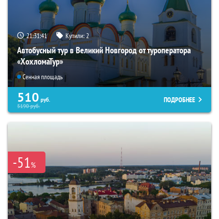
21:31:40
Купили:
2
Автобусный тур в Великий Новгород от туроператора
«ХохломаТур»
Сенная площадь
510
ПОДРОБНЕЕ
руб.
5190
руб.
-51
%