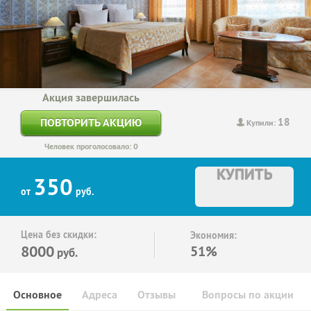
Акция завершилась
18
ПОВТОРИТЬ АКЦИЮ
Купили:
Человек проголосовало: 0
КУПИТЬ
350
от
руб.
Цена без скидки:
Экономия:
8000
51%
руб.
Основное
Адреса
Отзывы
Вопросы по акции