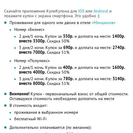
Скачайте приложение КупиКупона для
IOS
или
Android
и
покажите купон с экрана смартфона. Это удобно :)
Проживание для одного или двоих в отеле
«Меншиков»
Номер «Бизнес»
2 дня/1 ночь. Купон за
350р.
и доплата на месте:
1400р.
вместо 3500р.
Скидка 50%
3 дня/2 ночи. Купон за
690р.
и доплата на месте:
2740р.
вместо 7000р.
Скидка 51%
Номер «Полулюкс»
2 дня/1 ночь. Купон за
400р.
и доплата на месте:
1600р.
вместо 4000р.
Скидка 50%
3 дня/2 ночи. Купон за
780р.
и доплата на месте:
3140р.
вместо 8000р.
Скидка 51%
Внимание!
Купон - первоначальный взнос от общей стоимости.
Оставшуюся стоимость необходимо доплатить на месте
В стоимость входит:
проживание в выбранном номере
бесплатный Wi-Fi
Дополнительно оплачивается (по желанию):