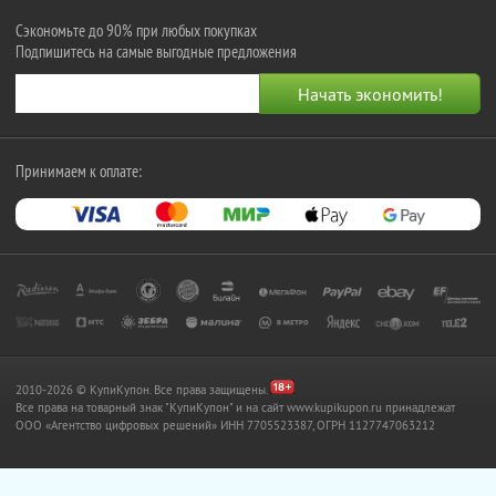
Сэкономьте до 90% при любых покупках
Подпишитесь на самые выгодные предложения
Принимаем к оплате:
2010-2026 © КупиКупон. Все права защищены.
Все права на товарный знак "КупиКупон" и на сайт www.kupikupon.ru принадлежат
OOO «Агентство цифровых решений» ИНН 7705523387, ОГРН 1127747063212