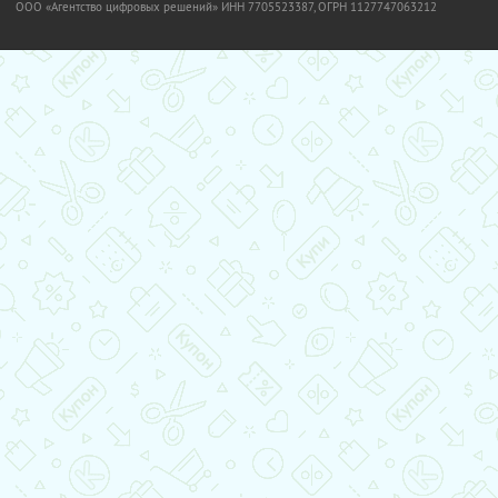
OOO «Агентство цифровых решений» ИНН 7705523387, ОГРН 1127747063212