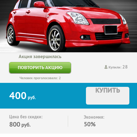
Акция завершилась
28
ПОВТОРИТЬ АКЦИЮ
Купили:
Человек проголосовало: 2
КУПИТЬ
400
руб.
Цена без скидки:
Экономия:
800
50%
руб.