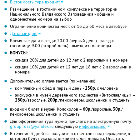
В стоимость тура входит:
Размещение: в гостиничном комплексе на территории
Национального Валдайского Заповедника - общие и
одноместные номера на выбор
Ограничение количества мест: от 16 до 60 мест в автобусе
Даты заездов:
Время заезда и выезда: 20.00 (первый день) - заезд в
гостиницу. 9.00 (второй день) - выезд из гостиницы
БОНУСЫ
:
скидка 20% для детей до 12 лет с 2 взрослыми в номере
скидка 10% для детей от 12 лет до 18 лет с 2 взрослыми в
номере
Дополнительно оплачивается (по желанию):
комплексный обед в первый день -
250р
. с человека
экскурсия в музей деревянного зодчества «Витославлицы» –
280р
./взрослые,
200р
./пенсионеры, школьники и студенты
входной билет в музей Колоколов –
60р
./взрослые,
30р
./
пенсионеры, школьники и студенты
Для оформления тура нужно прислать на электронную почту:
group.ross@yandex.ru
следующую
информацию:
В течение 3 дней вы получите в ответ счет-подтверждение, в
котором будут указаны реквизиты для доплаты. Оплатить