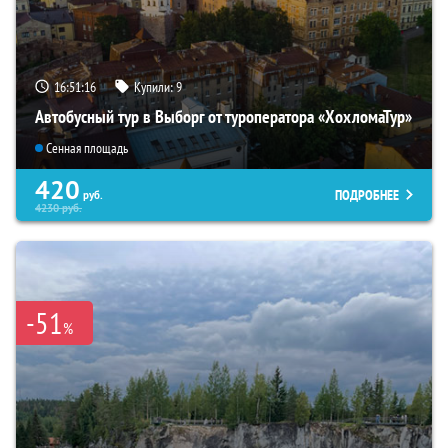
16:51:15
Купили:
9
Автобусный тур в Выборг от туроператора «ХохломаТур»
Сенная площадь
420
ПОДРОБНЕЕ
руб.
4230
руб.
-51
%