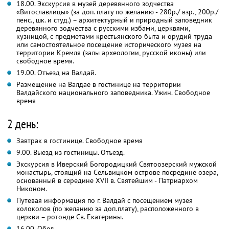
18.00. Экскурсия в музей деревянного зодчества
«Витославлицы» (за доп. плату по желанию - 280р./ взр., 200р./
пенс., шк. и студ.) – архитектурный и природный заповедник
деревянного зодчества с русскими избами, церквями,
кузницой, с предметами крестьянского быта и орудий труда
или самостоятельное посещение исторического музея на
территории Кремля (залы археологии, русской иконы) или
свободное время.
19.00. Отъезд на Валдай.
Размещение на Валдае в гостинице на территории
Валдайского национального заповедника. Ужин. Свободное
время
2 день:
Завтрак в гостинице. Свободное время
9.00. Выезд из гостиницы. Отъезд.
Экскурсия в Иверский Богородицкий Святоозерский мужской
монастырь, стоящий на Сельвицком острове посредине озера,
основанный в середине XVII в. Святейшим - Патриархом
Никоном.
Путевая информация по г. Валдай с посещением музея
колоколов (по желанию за доп.плату), расположенного в
церкви – ротонде Св. Екатерины.
16.00. Обед.