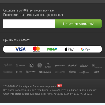
Сэкономьте до 90% при любых покупках
Подпишитесь на самые выгодные предложения
Принимаем к оплате:
2010-2026 © КупиКупон. Все права защищены.
Все права на товарный знак "КупиКупон" и на сайт www.kupikupon.ru принадлежат
OOO «Агентство цифровых решений» ИНН 7705523387, ОГРН 1127747063212