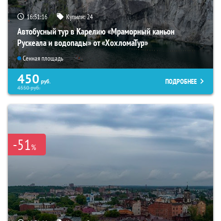
16:51:15
Купили:
24
Автобусный тур в Карелию «Мраморный каньон
Рускеала и водопады» от «ХохломаТур»
Сенная площадь
450
ПОДРОБНЕЕ
руб.
4550
руб.
-51
%