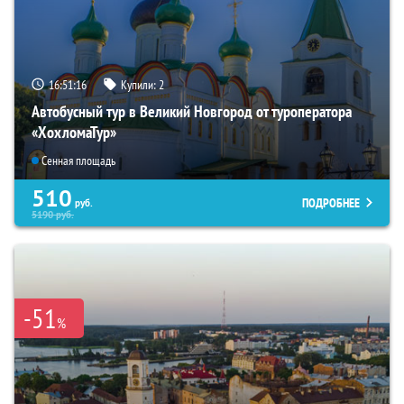
16:51:15
Купили:
2
Автобусный тур в Великий Новгород от туроператора
«ХохломаТур»
Сенная площадь
510
ПОДРОБНЕЕ
руб.
5190
руб.
-51
%