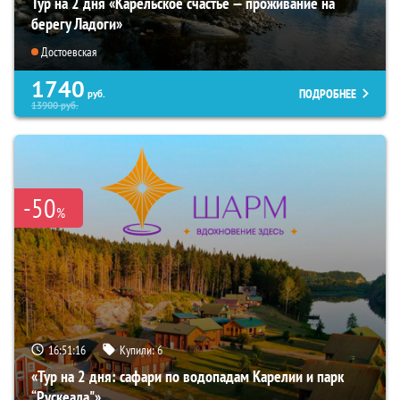
Тур на 2 дня «Карельское счастье — проживание на
берегу Ладоги»
Достоевская
1740
ПОДРОБНЕЕ
руб.
13900
руб.
-50
%
16:51:15
Купили:
6
«Тур на 2 дня: сафари по водопадам Карелии и парк
“Рускеала"»