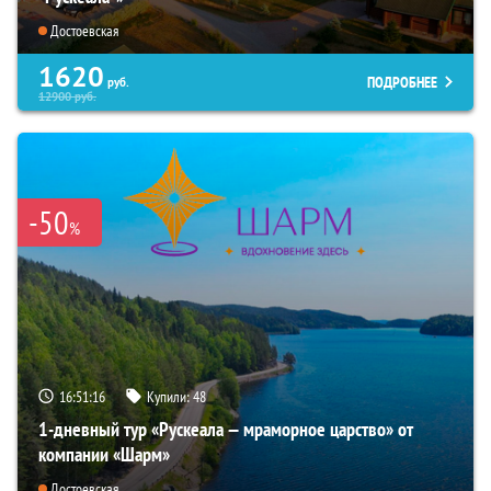
Достоевская
1620
ПОДРОБНЕЕ
руб.
12900
руб.
-50
%
16:51:15
Купили:
48
1-дневный тур «Рускеала — мраморное царство» от
компании «Шарм»
Достоевская