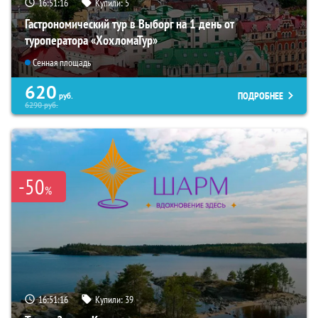
16:51:15
Купили:
5
Гастрономический тур в Выборг на 1 день от
туроператора «ХохломаТур»
Сенная площадь
620
ПОДРОБНЕЕ
руб.
6290
руб.
-50
%
16:51:15
Купили:
39