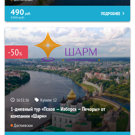
490
ПОДРОБНЕЕ
руб.
3900
руб.
-50
%
16:51:15
Купили:
12
1-дневный тур «Псков — Изборск — Печоры» от
компании «Шарм»
Достоевская