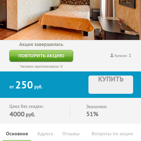
Акция завершилась
1
ПОВТОРИТЬ АКЦИЮ
Купили:
Человек проголосовало: 0
КУПИТЬ
250
от
руб.
Цена без скидки:
Экономия:
4000
51%
руб.
Основное
Адреса
Отзывы
Вопросы по акции