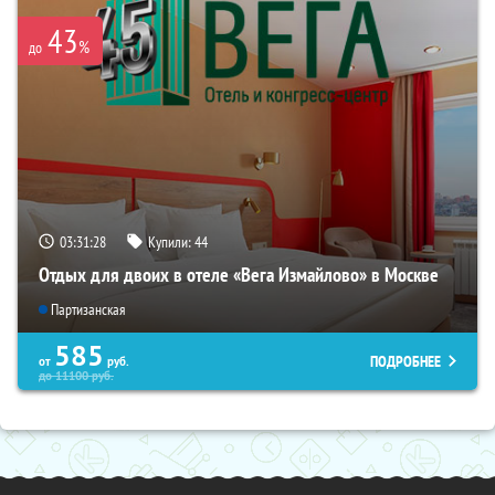
43
%
до
03:31:28
Купили:
44
Отдых для двоих в отеле «Вега Измайлово» в Москве
Партизанская
585
ПОДРОБНЕЕ
от
руб.
до
11100
руб.