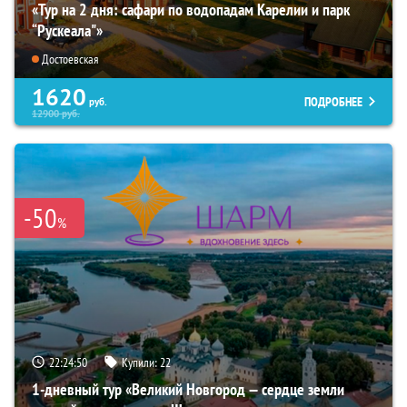
«Тур на 2 дня: сафари по водопадам Карелии и парк
“Рускеала"»
Достоевская
1620
ПОДРОБНЕЕ
руб.
12900
руб.
-50
%
22:24:49
Купили:
22
1-дневный тур «Великий Новгород — сердце земли