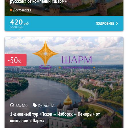
русской» от компании «Шарм»
Достоевская
420
ПОДРОБНЕЕ
руб.
3300
руб.
-50
%
22:24:49
Купили:
12
1-дневный тур «Псков — Изборск — Печоры» от
компании «Шарм»