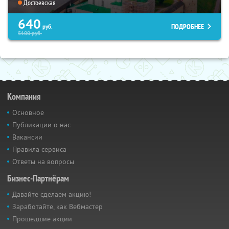
Достоевская
640
ПОДРОБНЕЕ
руб.
5100
руб.
Компания
Основное
Публикации о нас
Вакансии
Правила сервиса
Ответы на вопросы
Бизнес-Партнёрам
Давайте сделаем акцию!
Заработайте, как Вебмастер
Прошедшие акции