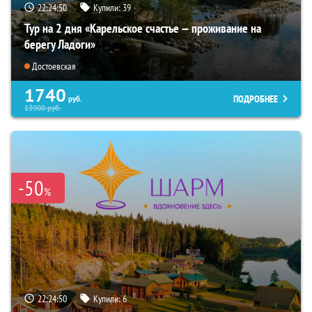
22:24:49
Купили:
39
Тур на 2 дня «Карельское счастье — проживание на
берегу Ладоги»
Достоевская
1740
ПОДРОБНЕЕ
руб.
13900
руб.
-50
%
22:24:49
Купили:
6