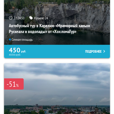
22:24:49
Купили:
24
Автобусный тур в Карелию «Мраморный каньон
Рускеала и водопады» от «ХохломаТур»
Сенная площадь
450
ПОДРОБНЕЕ
руб.
4550
руб.
-51
%