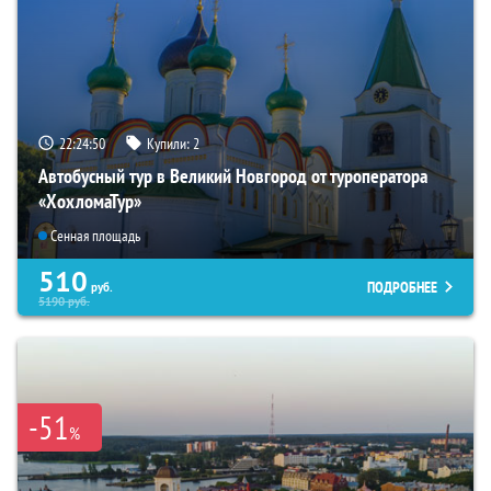
22:24:49
Купили:
2
Автобусный тур в Великий Новгород от туроператора
«ХохломаТур»
Сенная площадь
510
ПОДРОБНЕЕ
руб.
5190
руб.
-51
%