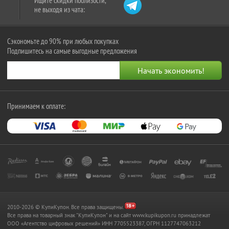
Ищите скидки поблизости,
не выходя из чата:
Сэкономьте до 90% при любых покупках
Подпишитесь на самые выгодные предложения
Принимаем к оплате:
2010-2026 © КупиКупон. Все права защищены.
Все права на товарный знак "КупиКупон" и на сайт www.kupikupon.ru принадлежат
OOO «Агентство цифровых решений» ИНН 7705523387, ОГРН 1127747063212