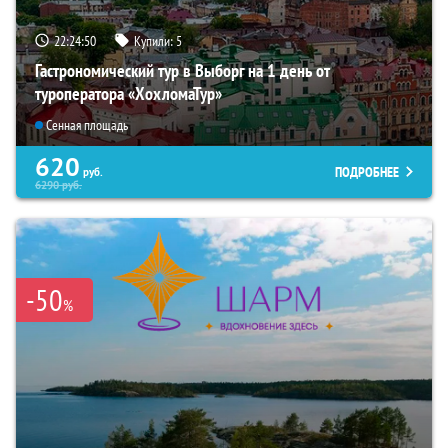
22:24:49
Купили:
5
Гастрономический тур в Выборг на 1 день от
туроператора «ХохломаТур»
Сенная площадь
620
ПОДРОБНЕЕ
руб.
6290
руб.
-50
%