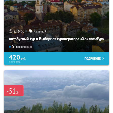
22:24:49
Купили:
9
Автобусный тур в Выборг от туроператора «ХохломаТур»
Сенная площадь
420
ПОДРОБНЕЕ
руб.
4230
руб.
-51
%