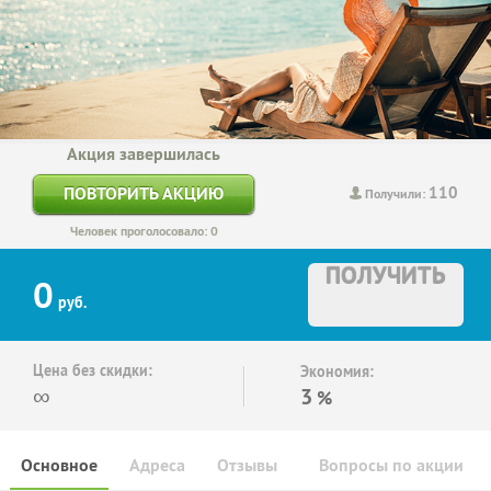
Акция завершилась
110
ПОВТОРИТЬ АКЦИЮ
Получили:
Человек проголосовало: 0
ПОЛУЧИТЬ
0
руб.
Цена без скидки:
Экономия:
∞
3
%
Основное
Адреса
Отзывы
Вопросы по акции