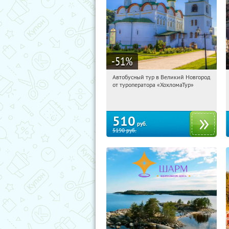
-51
%
Автобусный тур в Великий Новгород
00:12:30
Купили:
2
от туроператора «ХохломаТур»
Сенная площадь
510
руб.
5190
руб.