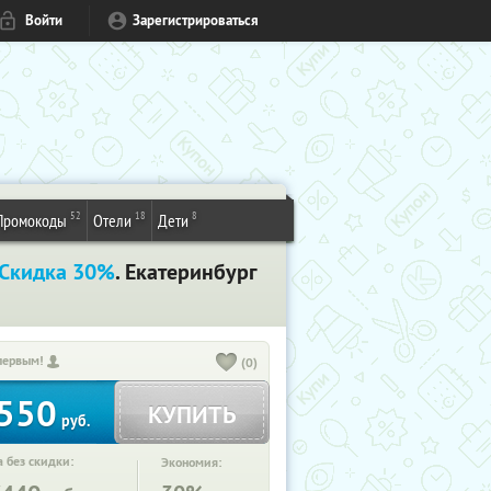
Войти
Зарегистрироваться
52
18
8
Промокоды
Отели
Дети
Скидка 30%
. Екатеринбург
первым!
(0)
550
КУПИТЬ
руб.
 без скидки:
Экономия: