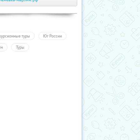
курсионные туры
Юг России
ым
Туры