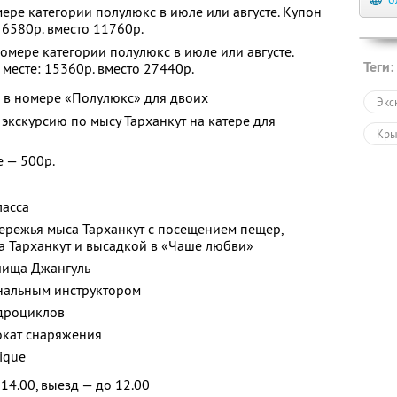
мере категории полулюкс в июле или августе. Купон
: 6580р. вместо 11760р.
номере категории полулюкс в июле или августе.
Теги:
 месте: 15360р. вместо 27440р.
 в номере «Полулюкс» для двоих
Экс
экскурсию по мысу Тарханкут на катере для
Кр
 — 500р.
ласса
ережья мыса Тарханкут с посещением пещер,
а Тарханкут и высадкой в «Чаше любви»
чища Джангуль
ональным инструктором
адроциклов
окат снаряжения
ique
14.00, выезд — до 12.00