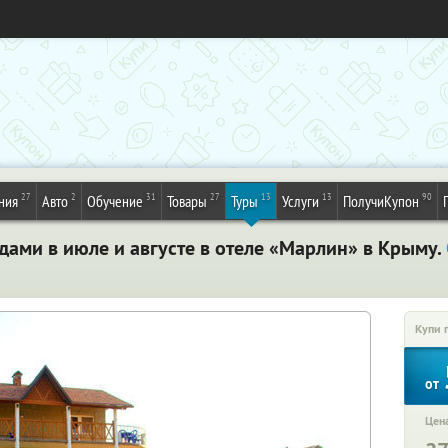
27
2
31
27
13
13
90
ния
Авто
Обучение
Товары
Туры
Услуги
ПолучиКупон
здами в июле и августе в отеле «Марлин» в Крыму.
Купи 
от
Цена