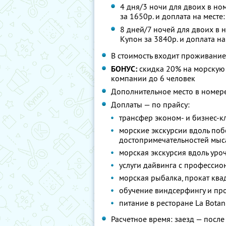
4 дня/3 ночи для двоих в но
за 1650р. и доплата на месте
8 дней/7 ночей для двоих в 
Купон за 3840р. и доплата на
В стоимость входит проживание
БОНУС:
скидка 20% на морскую 
компании до 6 человек
Дополнительное место в номере
Доплаты — по прайсу:
трансфер эконом- и бизнес-к
морские экскурсии вдоль поб
достопримечательностей мыс
морская экскурсия вдоль уро
услуги дайвинга с професси
морская рыбалка, прокат кв
обучение виндсерфингу и пр
питание в ресторане La Botan
Расчетное время: заезд — после 