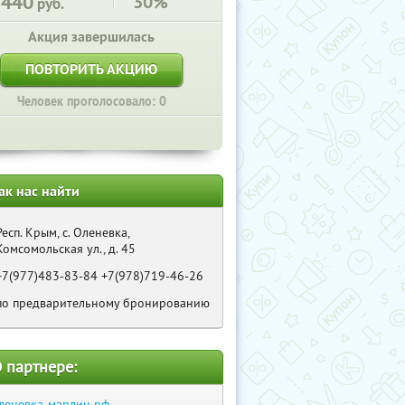
7440
30%
руб.
Акция завершилась
ПОВТОРИТЬ АКЦИЮ
Человек проголосовало: 0
ак нас найти
Респ. Крым, с. Оленевка,
Комсомольская ул., д. 45
+7(977)483-83-84 +7(978)719-46-26
по предварительному бронированию
 партнере:
леневка-марлин.рф