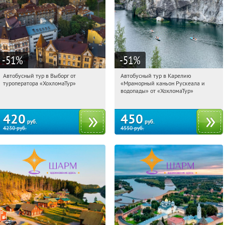
-51
%
-51
%
Автобусный тур в Выборг от
Автобусный тур в Карелию
00:12:30
Купили:
9
00:12:30
Купили:
24
туроператора «ХохломаТур»
«Мраморный каньон Рускеала и
Сенная площадь
Сенная площадь
водопады» от «ХохломаТур»
420
450
руб.
руб.
4230
руб.
4550
руб.