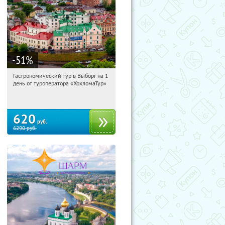
-51
%
Гастрономический тур в Выборг на 1
00:12:30
Купили:
5
день от туроператора «ХохломаТур»
Сенная площадь
620
руб.
6290
руб.