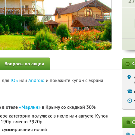
2
Вопросы по акции
К
а для
IOS
или
Android
и покажите купон с экрана
е в отеле
«Марлин»
в Крыму со скидкой 30%
мере категории полулюкс в июле или августе. Купон
2190р. вместо 3920р.
О
ля суммирования ночей
о