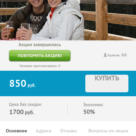
Акция завершилась
66
ПОВТОРИТЬ АКЦИЮ
Купили:
Человек проголосовало: 0
КУПИТЬ
850
руб.
Цена без скидки:
Экономия:
1700
50%
руб.
Основное
Адреса
Отзывы
Вопросы по акции