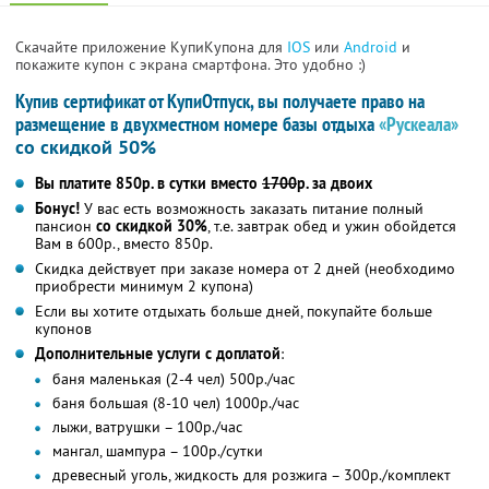
Скачайте приложение КупиКупона для
IOS
или
Android
и
покажите купон с экрана смартфона. Это удобно :)
Купив сертификат от КупиОтпуск, вы получаете право на
размещение в двухместном номере базы отдыха
«Рускеала»
со скидкой 50%
Вы платите 850р. в сутки вместо
1700
р. за двоих
Бонус!
У вас есть возможность заказать питание полный
пансион
со скидкой 30%
, т.е. завтрак обед и ужин обойдется
Вам в 600р., вместо 850р.
Скидка действует при заказе номера от 2 дней (необходимо
приобрести минимум 2 купона)
Если вы хотите отдыхать больше дней, покупайте больше
купонов
Дополнительные услуги с доплатой
:
баня маленькая (2-4 чел) 500р./час
баня большая (8-10 чел) 1000р./час
лыжи, ватрушки – 100р./час
мангал, шампура – 100р./сутки
древесный уголь, жидкость для розжига – 300р./комплект