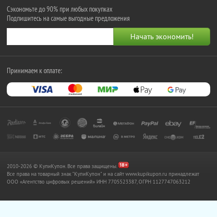
Сэкономьте до 90% при любых покупках
Подпишитесь на самые выгодные предложения
Принимаем к оплате:
2010-2026 © КупиКупон. Все права защищены.
Все права на товарный знак "КупиКупон" и на сайт www.kupikupon.ru принадлежат
OOO «Агентство цифровых решений» ИНН 7705523387, ОГРН 1127747063212