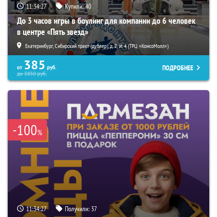
11:34:26
Купили:
40
До 3 часов игры в боулинг для компании до 6 человек
в центре «Пять звезд»
Екатеринбург, Сибирский тракт (дублер), д. 2, эт. 4 (ТРЦ «КомсоМолл»)
385
ПОДРОБНЕЕ
от
руб.
до
5850
руб.
-100
%
11:34:26
Получили:
37