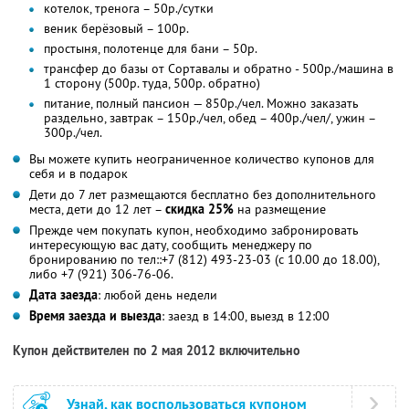
котелок, тренога – 50р./сутки
веник берёзовый – 100р.
простыня, полотенце для бани – 50р.
трансфер до базы от Сортавалы и обратно - 500р./машина в
1 сторону (500р. туда, 500р. обратно)
питание, полный пансион — 850р./чел. Можно заказать
раздельно, завтрак – 150р./чел, обед – 400р./чел/, ужин –
300р./чел.
Вы можете купить неограниченное количество купонов для
себя и в подарок
Дети до 7 лет размещаются бесплатно без дополнительного
места, дети до 12 лет –
скидка 25%
на размещение
Прежде чем покупать купон, необходимо забронировать
интересующую вас дату, сообщить менеджеру по
бронированию по тел::+7 (812) 493-23-03 (с 10.00 до 18.00),
либо +7 (921) 306-76-06.
Дата заезда
: любой день недели
Время заезда и выезда
: заезд в 14:00, выезд в 12:00
Купон действителен по 2 мая 2012 включительно
Узнай, как воспользоваться купоном