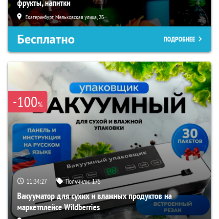
фрукты, напитки
Екатеринбург, Мельковская улица, 2Б
Бесплатно
ПОДРОБНЕЕ
-100
%
11:34:26
Получили:
175
Вакууматор для сухих и влажных продуктов на
маркетплейсе Wildberries