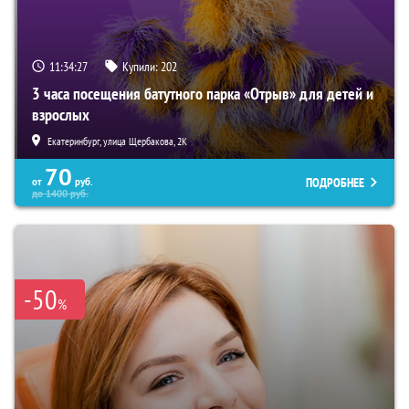
11:34:26
Купили:
202
3 часа посещения батутного парка «Отрыв» для детей и
взрослых
Екатеринбург, улица Щербакова, 2К
70
ПОДРОБНЕЕ
от
руб.
до
1400
руб.
-50
%