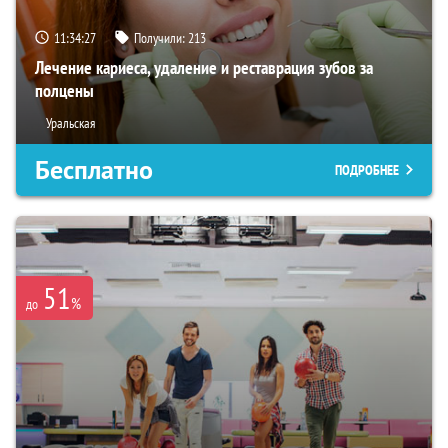
11:34:26
Получили:
213
Лечение кариеса, удаление и реставрация зубов за
полцены
Уральская
Бесплатно
ПОДРОБНЕЕ
51
%
до