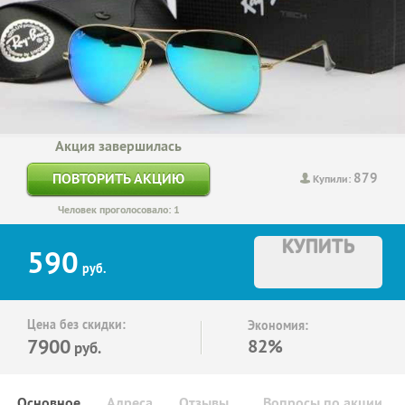
Акция завершилась
879
ПОВТОРИТЬ АКЦИЮ
Купили:
Человек проголосовало: 1
КУПИТЬ
590
руб.
Цена без скидки:
Экономия:
7900
82%
руб.
Основное
Адреса
Отзывы
Вопросы по акции