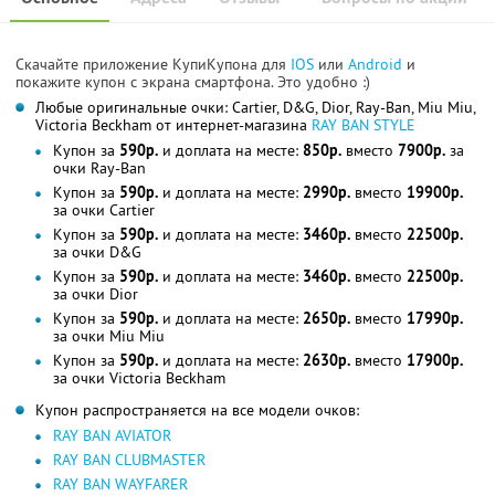
Скачайте приложение КупиКупона для
IOS
или
Android
и
покажите купон с экрана смартфона. Это удобно :)
Любые оригинальные очки: Cartier, D&G, Dior, Ray-Ban, Miu Miu,
Victoria Beckham от интернет-магазина
RAY BAN STYLE
Купон за
590р.
и доплата на месте:
850р.
вместо
7900р.
за
очки Ray-Ban
Купон за
590р.
и доплата на месте:
2990р.
вместо
19900р.
за очки Cartier
Купон за
590р.
и доплата на месте:
3460р.
вместо
22500р.
за очки D&G
Купон за
590р.
и доплата на месте:
3460р.
вместо
22500р.
за очки Dior
Купон за
590р.
и доплата на месте:
2650р.
вместо
17990р.
за очки Miu Miu
Купон за
590р.
и доплата на месте:
2630р.
вместо
17900р.
за очки Victoria Beckham
Купон распространяется на все модели очков:
RAY BAN AVIATOR
RAY BAN CLUBMASTER
RAY BAN WAYFARER