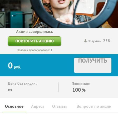
Акция завершилась
258
ПОВТОРИТЬ АКЦИЮ
Получили:
Человек проголосовало: 1
ПОЛУЧИТЬ
0
руб.
Цена без скидки:
Экономия:
∞
100
%
Основное
Адреса
Отзывы
Вопросы по акции