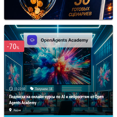
-70
%
15:22:09
Получили:
18
Подписка на онлайн-курсы по AI и нейросетям от Open
Agents Academy
Россия