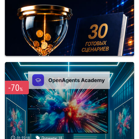
-70
%
01:35:17
Получили:
18