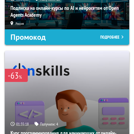
Подписка на онлайн-курсы по AI и нейросетям от Open
Agents Academy
Россия
Промокод
ПОДРОБНЕЕ
-63
%
01:35:17
Получили:
4
Курс программирования для начинающих от онлайн-