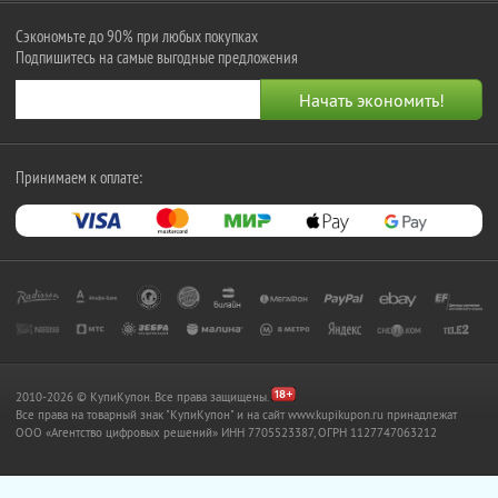
Сэкономьте до 90% при любых покупках
Подпишитесь на самые выгодные предложения
Принимаем к оплате:
2010-2026 © КупиКупон. Все права защищены.
Все права на товарный знак "КупиКупон" и на сайт www.kupikupon.ru принадлежат
OOO «Агентство цифровых решений» ИНН 7705523387, ОГРН 1127747063212