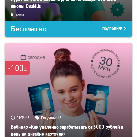
школы Onskills
Россия
Бесплатно
ПОДРОБНЕЕ
-100
%
01:35:17
Получили:
48
Вебинар «Как удаленно зарабатывать от 3000 рублей в
день на дизайне карточек»