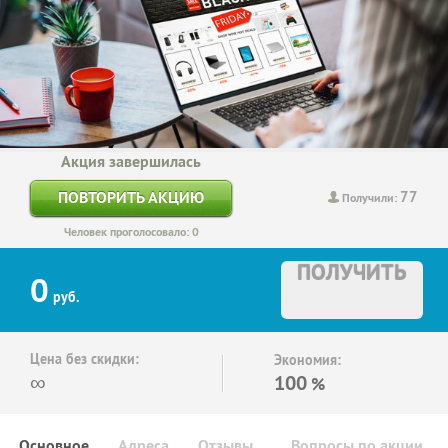
Акция завершилась
77
ПОВТОРИТЬ АКЦИЮ
Получили:
Человек проголосовало: 0
ПОЛУЧИТЬ
0
руб.
Цена без скидки:
Экономия:
∞
100
%
Основное
Адреса
Отзывы
Вопросы по акции