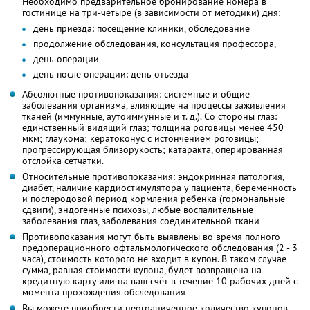
Необходимо предварительное бронирование номера в
гостинице на три-четыре (в зависимости от методики) дня:
день приезда: посещение клиники, обследование
продолжение обследования, консультация профессора,
день операции
день после операции: день отъезда
Абсолютные противопоказания: системные и общие
заболевания организма, влияющие на процессы заживления
тканей (иммунные, аутоиммунные и т. д.). Со стороны глаз:
единственный видящий глаз; толщина роговицы менее 450
мкм; глаукома; кератоконус с истончением роговицы;
прогрессирующая близорукость; катаракта, оперированная
отслойка сетчатки.
Относительные противопоказания: эндокринная патология,
диабет, наличие кардиостимулятора у пациента, беременность
и послеродовой период кормления ребенка (гормональные
сдвиги), эндогенные психозы, любые воспалительные
заболевания глаз, заболевания соединительной ткани
Противопоказания могут быть выявлены во время полного
предоперационного офтальмологического обследования (2 - 3
часа), стоимость которого не входит в купон. В таком случае
сумма, равная стоимости купона, будет возвращена на
кредитную карту или на ваш счёт в течение 10 рабочих дней с
момента прохождения обследования
Вы можете приобрести неограниченное количество купонов