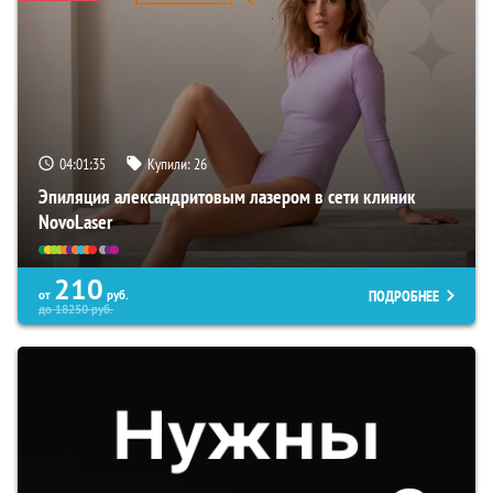
04:01:35
Купили:
26
Эпиляция александритовым лазером в сети клиник
NovoLaser
210
ПОДРОБНЕЕ
от
руб.
до
18250
руб.