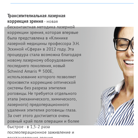
Трансэпителиальная лазерная
коррекция зрения
- новая
бесконтактная методика лазерной
коррекции зрения, которая впервые
была представлена в «Клинике
лазерной медицины профессора Э.Н.
Эскиной «Сфера» в 2012 году. Эта
процедура стала возможна благодаря
новому лазерному оборудованию
последнего поколения, новый
Schwind Amaris ® 500E,
использование которого позволяет
произвести коррекцию оптической
системы без разреза эпителия
роговицы. Не требуется отдельного
этапа (механического, химического,
лазерного) предоперационного
удаления эпителия роговицы глаза.
За счет этого достигается очень
ровный край поля операции и более
быстрое - в 1,5-2 раза
послеоперационное заживление и
восстановление зрения.