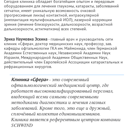
Сегодня клиника обладает богатейшим опытом и передовым
оборудованием для лечения глаукомы, катаракты, заболеваний
сетчатки, имеет уникальную возможность очковой
(прогрессивные линзы) контактной, интраокулярной
(имплантация мультифокальной ИОЛ), лазерной коррекции
зрения (лечение близорукости, дальнозоркости, возрастной
дальнозоркости, астигматизма) всех степеней.
Эрика Наумовна Эскина
- главный врач и руководитель сети
клиник «Сфера», доктор медицинских наук, профессор, зав.
кафедры офтальмологии ГКА им. Маймонида, член Германской
Академии Естественных наук, Независимой Академии Наук
Израиля, Международной Академии Общественных Наук,
действительный член Европейской Ассоциации катарактальных и
рефракционных хирургов.
- это современный
Клиника «Сфера»
офтальмологический медицинский центр, где
работает высококвалифицированный персонал,
владеющий всеми самыми современными
методиками диагностики и лечения глазных
заболеваний. Кроме того, это еще и дружный,
сплочённый коллектив единомышленников.
Клиника является референтным центром компании
SCHWIND