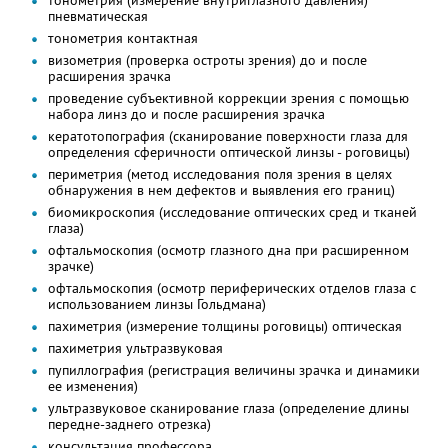
пневматическая
тонометрия контактная
визометрия (проверка остроты зрения) до и после
расширения зрачка
проведение субъективной коррекции зрения с помощью
набора линз до и после расширения зрачка
кератотопография (сканирование поверхности глаза для
определения сферичности оптической линзы - роговицы)
периметрия (метод исследования поля зрения в целях
обнаружения в нем дефектов и выявления его границ)
биомикроскопия (исследование оптических сред и тканей
глаза)
офтальмоскопия (осмотр глазного дна при расширенном
зрачке)
офтальмоскопия (осмотр периферических отделов глаза с
использованием линзы Гольдмана)
пахиметрия (измерение толщины роговицы) оптическая
пахиметрия ультразвуковая
пупиллография (регистрация величины зрачка и динамики
ее изменения)
ультразвуковое сканирование глаза (определение длины
передне-заднего отрезка)
консультация профессора