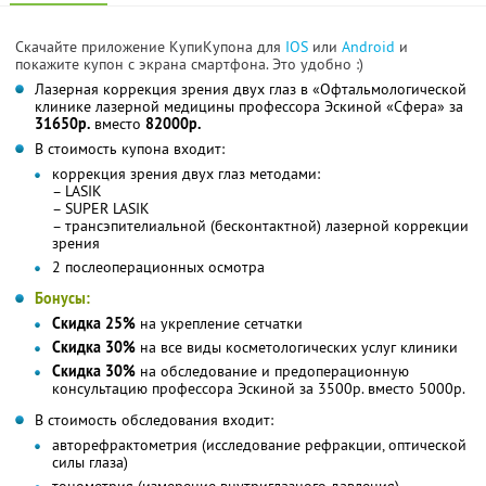
Скачайте приложение КупиКупона для
IOS
или
Android
и
покажите купон с экрана смартфона. Это удобно :)
Лазерная коррекция зрения двух глаз в «Офтальмологической
клинике лазерной медицины профессора Эскиной «Сфера» за
31650р.
вместо
82000р.
В стоимость купона входит:
коррекция зрения двух глаз методами:
– LASIK
– SUPER LASIK
– трансэпителиальной (бесконтактной) лазерной коррекции
зрения
2 послеоперационных осмотра
Бонусы:
Скидка 25%
на укрепление сетчатки
Скидка 30%
на все виды косметологических услуг клиники
Скидка 30%
на обследование и предоперационную
консультацию профессора Эскиной за 3500р. вместо 5000р.
В стоимость обследования входит:
авторефрактометрия (исследование рефракции, оптической
силы глаза)
тонометрия (измерение внутриглазного давления)