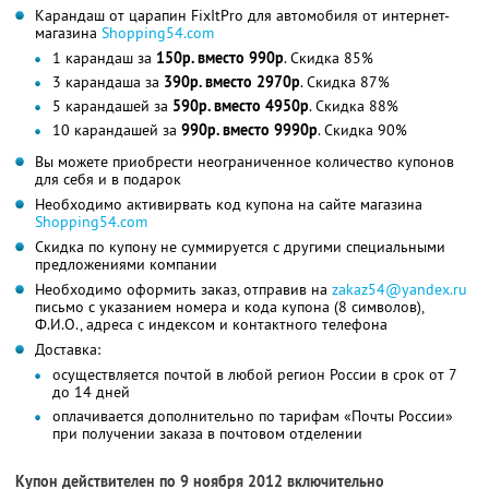
Карандаш от царапин FixItPro для автомобиля от интернет-
магазина
Shopping54.com
1 карандаш за
150р. вместо 990р
. Скидка 85%
3 карандаша за
390р. вместо 2970р
. Скидка 87%
5 карандашей за
590р. вместо 4950р
. Скидка 88%
10 карандашей за
990р. вместо 9990р
. Скидка 90%
Вы можете приобрести неограниченное количество купонов
для себя и в подарок
Необходимо активирвать код купона на сайте магазина
Shopping54.com
Скидка по купону не суммируется с другими специальными
предложениями компании
Необходимо оформить заказ, отправив на
zakaz54@yandex.ru
письмо с указанием номера и кода купона (8 символов),
Ф.И.О., адреса с индексом и контактного телефона
Доставка:
осуществляется почтой в любой регион России в срок от 7
до 14 дней
оплачивается дополнительно по тарифам «Почты России»
при получении заказа в почтовом отделении
Купон действителен по 9 ноября 2012 включительно