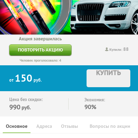
Акция завершилась
88
ПОВТОРИТЬ АКЦИЮ
Купили:
Человек проголосовало: 4
КУПИТЬ
150
от
руб.
Цена без скидки:
Экономия:
990
90%
руб.
Основное
Адреса
Отзывы
Вопросы по акции