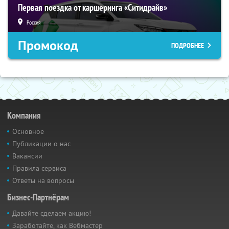
Первая поездка от каршеринга «Ситидрайв»
Россия
Промокод
ПОДРОБНЕЕ
Компания
Основное
Публикации о нас
Вакансии
Правила сервиса
Ответы на вопросы
Бизнес-Партнёрам
Давайте сделаем акцию!
Заработайте, как Вебмастер