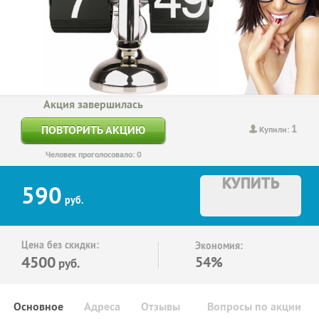
Акция завершилась
1
ПОВТОРИТЬ АКЦИЮ
Купили:
Человек проголосовало: 0
КУПИТЬ
590
руб.
Цена без скидки:
Экономия:
4500
54%
руб.
Основное
Адреса
Отзывы
Вопросы по акции