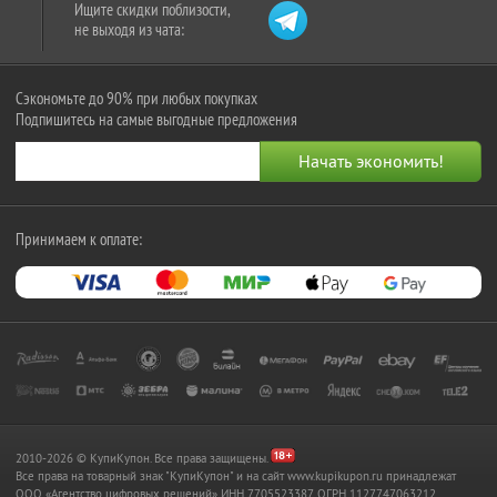
Ищите скидки поблизости,
не выходя из чата:
Сэкономьте до 90% при любых покупках
Подпишитесь на самые выгодные предложения
Принимаем к оплате:
2010-2026 © КупиКупон. Все права защищены.
Все права на товарный знак "КупиКупон" и на сайт www.kupikupon.ru принадлежат
OOO «Агентство цифровых решений» ИНН 7705523387, ОГРН 1127747063212