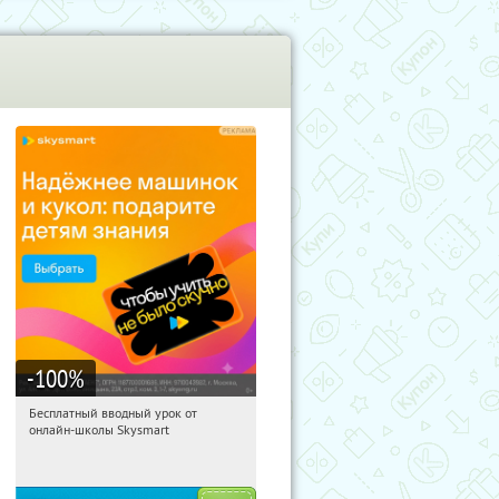
-100
%
Бесплатный вводный урок от
11:46:32
Получи первым!
онлайн-школы Skysmart
Россия