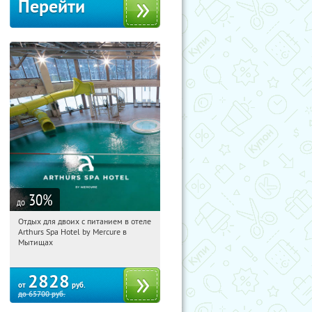
Перейти
30
%
до
Отдых для двоих с питанием в отеле
11:46:32
Купи первым!
Arthurs Spa Hotel by Mercure в
Московская обл., г. Мытищи, д.
Мытищах
Ларево, ул. Хвойная, стр. 26
2828
от
руб.
до
65700
руб.