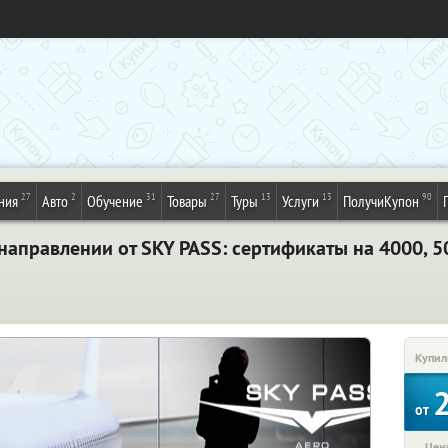
27
2
31
27
13
13
90
ния
Авто
Обучение
Товары
Туры
Услуги
ПолучиКупон
аправлении от SKY PASS: сертификаты на 4000, 5
Купил
от
Цена