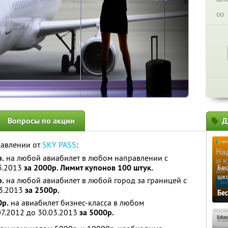
∞
Вопросы по акции
Д
равлении от
SKY PASS
:
.
на любой авиабилет в любом направлении с
03.2013
за 2000р. Лимит купонов 100 штук.
Бе
шк
.
на любой авиабилет в любой город за границей с
03.2013
за 2500р.
Бе
0р.
на авиабилет бизнес-класса в любом
07.2012 до 30.03.2013
за 5000р.