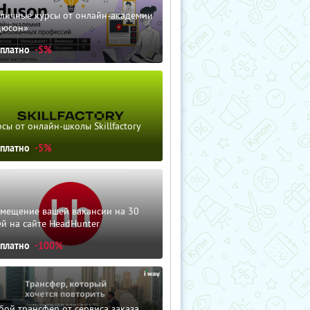
зличные курсы от онлайн-академии
дюсон»
сплатно
-5%
сы от онлайн-школы Skillfactory
сплатно
-5%
змещение вашей вакансии на 30
й на сайте HeadHunter
сплатно
-100%
ой трансфер от сервиса заказа