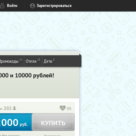
Войти
Зарегистрироваться
52
18
8
Промокоды
Отели
Дети
000 и 10000 рублей!
202
(0)
и:
2000
КУПИТЬ
руб.
 без скидки: