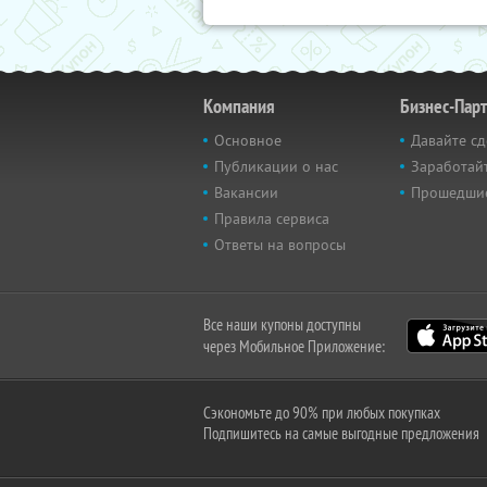
Компания
Бизнес-Пар
Основное
Давайте сд
Публикации о нас
Заработайт
Вакансии
Прошедши
Правила сервиса
Ответы на вопросы
Все наши купоны доступны
через Мобильное Приложение:
Сэкономьте до 90% при любых покупках
Подпишитесь на самые выгодные предложения