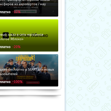
нсферов из аэропортов i'way
сплатно
-10%
вый заказ в сети магазинов
олотое Яблоко»
сплатно
-20%
дней бесплатно в START для новых
льзователей
сплатно
-100%