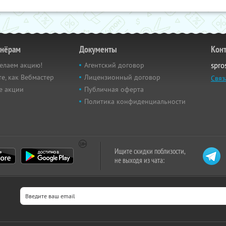
тнёрам
Документы
Кон
елаем акцию!
Агентский договор
spro
е, как Вебмастер
Лицензионный договор
Связ
е акции
Публичная оферта
Политика конфиденциальности
Ищите скидки поблизости,
не выходя из чата: