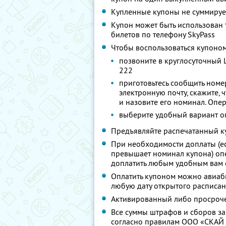
Купленные купоны не суммируе
Купон может быть использован 
билетов по телефону SkyPass
Чтобы воспользоваться купоно
позвоните в круглосуточный 
222
приготовьтесь сообщить ном
электронную почту, скажите,
и назовите его номинал. Опе
выберите удобный вариант о
Предъявляйте распечатанный к
При необходимости доплаты (е
превышает номинал купона) опе
доплатить любым удобным вам
Оплатить купоном можно авиабил
любую дату открытого расписа
Активированный либо просроче
Все суммы штрафов и сборов за
согласно правилам ООО «СКАЙ