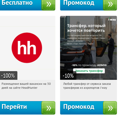
Бесплатно
Промокод
-100
%
-10
%
Размещение вашей вакансии на 30
Любой трансфер от сервиса заказа
11:46:32
Получи первым!
11:46:32
Получи первым!
дней на сайте HeadHunter
трансферов из аэропортов i'way
Россия
Россия
Перейти
Промокод