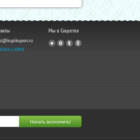
такты
Мы в Соцсетях
si@kupikupon.ru
аться с нами