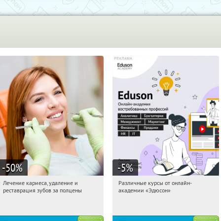
-50
%
-5
%
Лечение кариеса, удаление и
Различные курсы от онлайн-
11:46:32
Получили:
213
11:46:32
Получили:
2
реставрация зубов за полцены
академии «Эдюсон»
Уральская
Россия