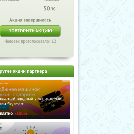
Экономия:
50
%
Акция завершилась
ПОВТОРИТЬ АКЦИЮ
Человек проголосовало: 12
ругие акции партнера
сплатный вводный урок от онлайн-
олы Skysmart
сплатно
-100%