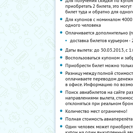
Для получения скидки по купо
приобретать 2 билета, это могу
билет туда и обратно для одног
Для купонов с номиналом 4000
одного человека
Оплачивается дополнительно (
доставка билетов курьером - 
Даты вылета: до 30.03.2013, c 1
Воспользоваться купоном и заб
Приобрести билет можно тольк
Разницу между полной стоимост
оплачиваете переводом денежн
в офисе. Информацию по возмо
Поиск авиабилетов на сайте ра
направлениями вылета, стоимос
отклоняться при реальном брон
Количество мест ограничено!
Полная стоимость авиаперелёта
Один человек может приобрести
купон на один выкупленный ави