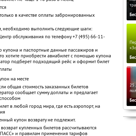
тра
тся
Бе
только в качестве оплаты забронированных
м, необходимо выполнить следующие шаги:
Центр обслуживания по телефону +7 (495) 66-11-
Пер
«З
ер купона и паспортные данные пассажиров и
 что хотите приобрести авиабилет с помощью купона
Бе
ратор подберет подходящий рейс и оформит билет
платы
упон на месте
25 
сли общая стоимость заказанных билетов
по
ратор сообщает сумму доплаты и предлагает
 способом
Бе
ет в любой город мира, где есть аэропорт, на
ния
нный купон возврату не подлежит.
 возврат купленных билетов рассчитываются
 ПАСС» и правилам применения тарифов