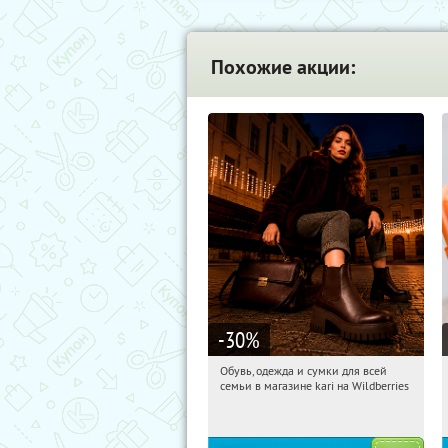
Похожие акции:
-30
%
Обувь, одежда и сумки для всей
11:46:32
Получили:
31
семьи в магазине kari на Wildberries
Россия