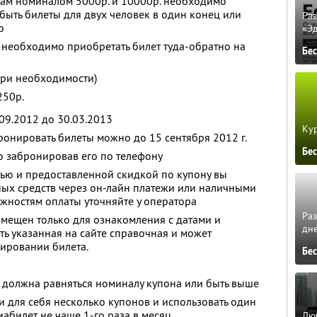
нам номиналом 5000р. и 10000р. необходимо
т быть билеты для двух человек в один конец или
Ра
о
«Э
 необходимо приобретать билет туда-обратно на
Бе
при необходимости)
250р.
.09.2012 до 30.03.2013
Кур
ронировать билеты можно до 15 сентября 2012 г.
Бе
о забронировав его по телефону
ью и предоставленной скидкой по купону вы
ых средств через он-лайн платежи или наличными
жностям оплаты уточняйте у оператора
Ра
змещен только для ознакомления с датами и
дне
ть указанная на сайте справочная и может
ировании билета.
Бе
 должна равняться номиналу купона или быть выше
 для себя несколько купонов и использовать один
абилет не чаще 1-го раза в месяц
Люб