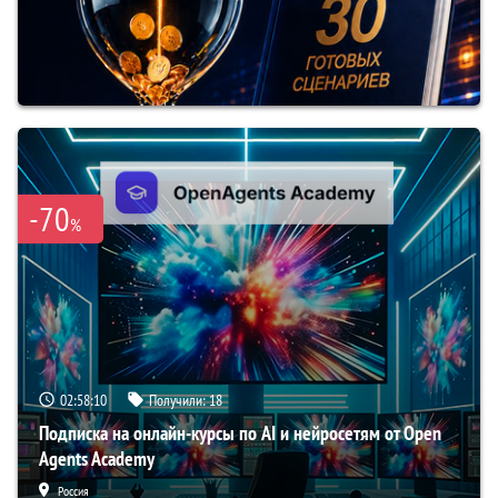
-70
%
02:58:09
Получили:
18
Подписка на онлайн-курсы по AI и нейросетям от Open
Agents Academy
Россия