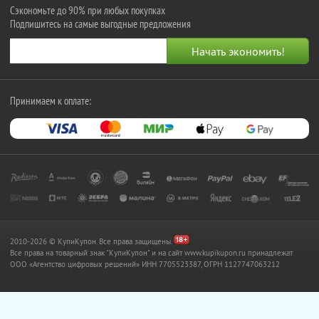
Сэкономьте до 90% при любых покупках
Подпишитесь на самые выгодные предложения
Принимаем к оплате:
2010-2026 © КупиКупон. Все права защищены.
Все права на товарный знак "КупиКупон" и на сайт www.kupikupon.ru принадлежат
OOO «Агентство цифровых решений» ИНН 7705523387, ОГРН 1127747063212