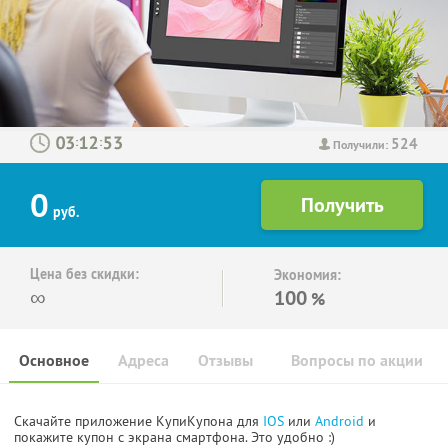
524
:
:
Получили:
0
руб.
Цена без скидки:
Экономия:
∞
100
%
Основное
Адреса
Отзывы
Вопросы по акции
Скачайте приложение КупиКупона для
IOS
или
Android
и
покажите купон с экрана смартфона. Это удобно :)