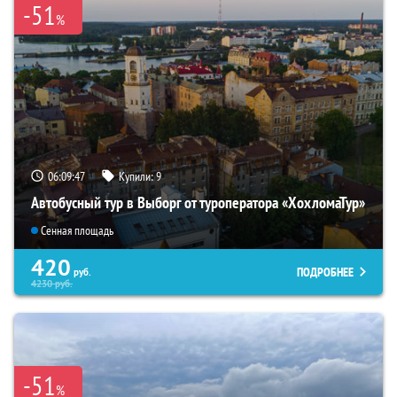
-51
%
06:09:46
Купили:
9
Автобусный тур в Выборг от туроператора «ХохломаТур»
Сенная площадь
420
ПОДРОБНЕЕ
руб.
4230
руб.
-51
%