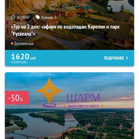
06:09:46
Купили:
6
«Тур на 2 дня: сафари по водопадам Карелии и парк
“Рускеала"»
Достоевская
1620
ПОДРОБНЕЕ
руб.
12900
руб.
-50
%