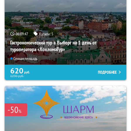
06:09:46
Купили:
5
Гастрономический тур в Выборг на 1 день от
туроператора «ХохломаТур»
Сенная площадь
620
ПОДРОБНЕЕ
руб.
6290
руб.
-50
%