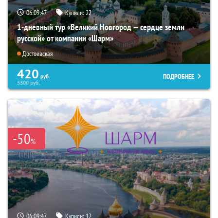
06:09:46
Купили:
22
1-дневный тур «Великий Новгород — сердце земли
русской» от компании «Шарм»
Достоевская
420
ПОДРОБНЕЕ
руб.
3300
руб.
-50
%
06:09:46
Купили:
12