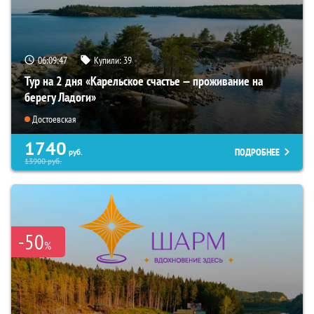
06:09:46
Купили:
39
Тур на 2 дня «Карельское счастье — проживание на
берегу Ладоги»
Достоевская
1740
ПОДРОБНЕЕ
руб.
13900
руб.
-50
%