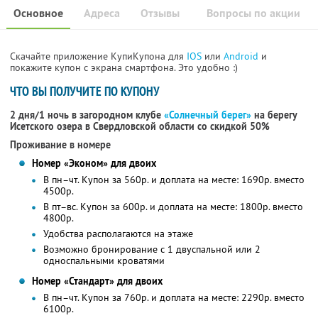
Основное
Адреса
Отзывы
Вопросы по акции
Скачайте приложение КупиКупона для
IOS
или
Android
и
покажите купон с экрана смартфона. Это удобно :)
ЧТО ВЫ ПОЛУЧИТЕ ПО КУПОНУ
2 дня/1 ночь в загородном клубе
«Солнечный берег»
на берегу
Исетского озера в Свердловской области со скидкой 50%
Проживание в номере
Номер «Эконом» для двоих
В пн–чт. Купон за 560р. и доплата на месте: 1690р. вместо
4500р.
В пт–вс. Купон за 600р. и доплата на месте: 1800р. вместо
4800р.
Удобства располагаются на этаже
Возможно бронирование с 1 двуспальной или 2
односпальными кроватями
Номер «Стандарт» для двоих
В пн–чт. Купон за 760р. и доплата на месте: 2290р. вместо
6100р.