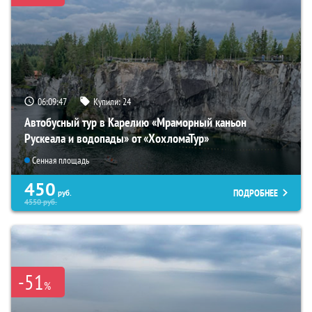
06:09:46
Купили:
24
Автобусный тур в Карелию «Мраморный каньон
Рускеала и водопады» от «ХохломаТур»
Сенная площадь
450
ПОДРОБНЕЕ
руб.
4550
руб.
-51
%