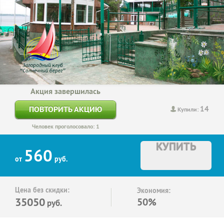
Акция завершилась
14
ПОВТОРИТЬ АКЦИЮ
Купили:
Человек проголосовало: 1
КУПИТЬ
560
от
руб.
Цена без скидки:
Экономия:
35050
50%
руб.