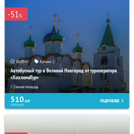
-51
%
06:09:46
Купили:
2
Автобусный тур в Великий Новгород от туроператора
«ХохломаТур»
Сенная площадь
510
ПОДРОБНЕЕ
руб.
5190
руб.