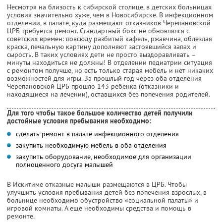
Несмотря на близость к сибирской столице, в детских больницах
условия значительно хуже, чем в Новосибирске. В инфекционном
отделении, в палате, куда размещают отказников Черепановской
ЦРБ требуется ремонт. Стандартный бокс не обновлялся с
советских времен: повсюду разбитый кафель, ржавчина, облезлая
краска, печальную картину дополняют застоявшийся запах и
сырость. В таких условиях дети не просто выздоравливать –
минуты находиться не должны! В отделении педиатрии ситуация
с ремонтом получше, но есть только старая мебель и нет никаких
возможностей для игры. За прошлый год через оба отделения
Черепановской ЦРБ прошло 143 ребенка (отказники и
находящиеся на лечении), оставшихся без попечения родителей.
Для того чтобы такое большое количество детей получили
достойные условия пребывания необходимо:
сделать ремонт в палате инфекционного отделения
закупить необходимую мебель в оба отделения
закупить оборудование, необходимое для организации
полноценного досуга малышей
В Искитиме отказные малыши размещаются в ЦРБ. Чтобы
улучшить условия пребывания детей без попечения взрослых, в
больнице необходимо обустройство «социальной палаты» и
игровой комнаты. А еще необходимы средства и помощь в
ремонте.