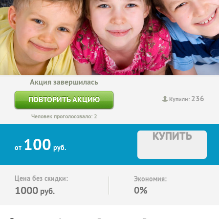
Акция завершилась
236
ПОВТОРИТЬ АКЦИЮ
Купили:
Человек проголосовало: 2
КУПИТЬ
100
от
руб.
Цена без скидки:
Экономия:
1000
0%
руб.